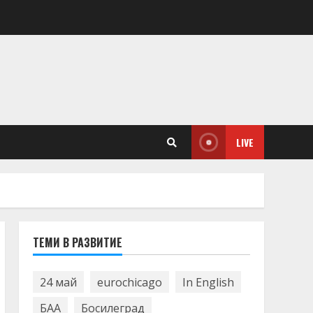
LIVE
ТЕМИ В РАЗВИТИЕ
24 май
eurochicago
In English
БАА
Босилеград