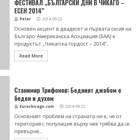
ФЕСТИВАЛ „БЪЛГАРСКИ ДНИ В ЧИКАГО –
ЕСЕН 2014”
Peter
2014-09-22
Основен акцент в двадесет и първата сесия на
Българо-Американска Асоциация (БАА) е
продуктът „Чикагска гордост – 2014“...
Read More
Станимир Трифонов: Бедният джобом е
беден и духом
Eurochicago.com
2014-09-22
Основният проблем на страната ни е, че от
територия с популация върху нея трябва да се
превърне...