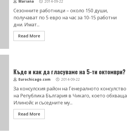
Mariana
2014-09-22
Сезонните работници – около 150 души,
получават по 5 евро на час за 10-15 работни
дни. Имат...
Read More
Къде и как да гласуваме на 5-ти октомври?
Eurochicago.com
2014-09-22
За консулския район на Генералното консулство
на Република България в Чикаго, което обхваща
Илинойс и съседните му...
Read More