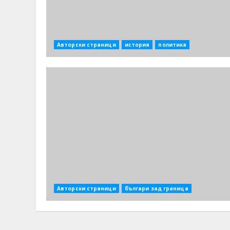
Авторски страници
история
политика
Авторски страници
българи зад граница