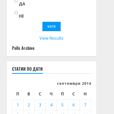
ДА
НЕ
View Results
Polls Archive
СТАТИИ ПО ДАТИ
септември 2014
П
В
С
Ч
П
С
Н
1
2
3
4
5
6
7