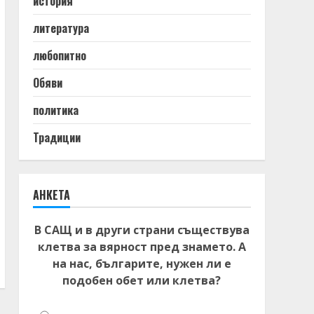
история
литература
любопитно
Обяви
политика
Традиции
АНКЕТА
В САЩ и в други страни съществува
клетва за вярност пред знамето. А
на нас, българите, нужен ли е
подобен обет или клетва?