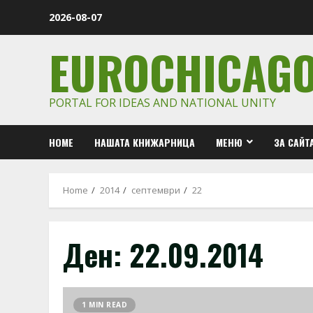
Skip
2026-08-07
to
content
EUROCHICAG
PORTAL FOR IDEAS AND NATIONAL UNITY
HOME
НАШАТА КНИЖАРНИЦА
МЕНЮ
ЗА САЙТ
Home
2014
септември
22
Ден:
22.09.2014
1 MIN READ