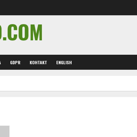
O.COM
А
GDPR
КОНТАКТ
ENGLISH