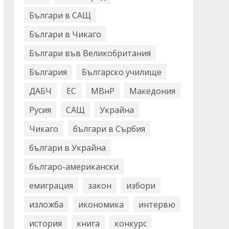
Българи в САЩ
Българи в Чикаго
Българи във Великобритания
България
Българско училище
ДАБЧ
ЕС
МВнР
Македония
Русия
САЩ
Украйна
Чикаго
българи в Сърбия
българи в Украйна
българо-американски
емиграция
закон
избори
изложба
икономика
интервю
история
книга
конкурс