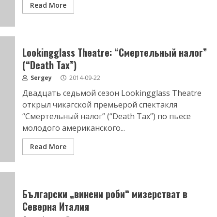
Read More
Lookingglass Theatre: “Смертельный налог”
(“Death Tax”)
Sergey
2014-09-22
Двадцать седьмой сезон Lookingglass Theatre
открыл чикагской премьерой спектакля
“Смертельный налог” (“Death Tax”) по пьесе
молодого американского...
Read More
Български „винени роби“ мизерстват в
Северна Италия