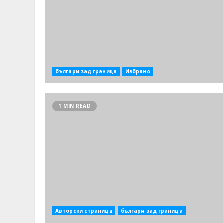
българи зад граница
Избрано
1 MIN READ
Авторски страници
българи зад граница