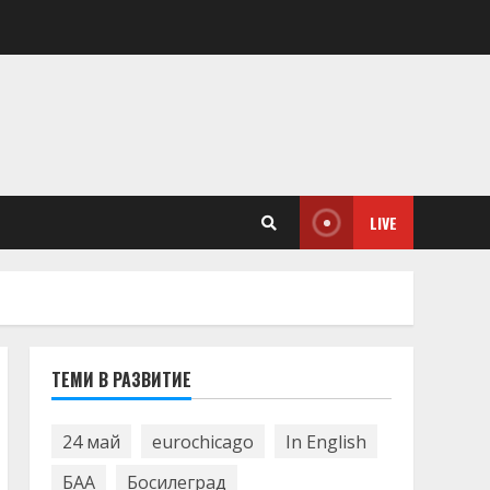
LIVE
ТЕМИ В РАЗВИТИЕ
24 май
eurochicago
In English
БАА
Босилеград