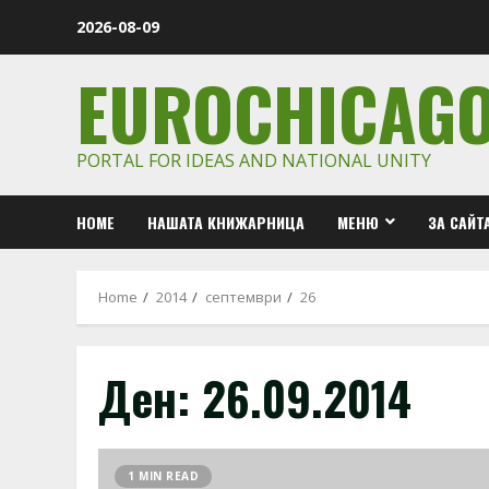
Skip
2026-08-09
to
content
EUROCHICAG
PORTAL FOR IDEAS AND NATIONAL UNITY
HOME
НАШАТА КНИЖАРНИЦА
МЕНЮ
ЗА САЙТ
Home
2014
септември
26
Ден:
26.09.2014
1 MIN READ