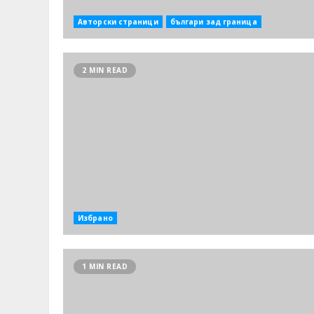
Авторски страници
българи зад граница
2 MIN READ
Избрано
1 MIN READ