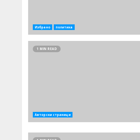
Избрано
политика
1 MIN READ
Авторски страници