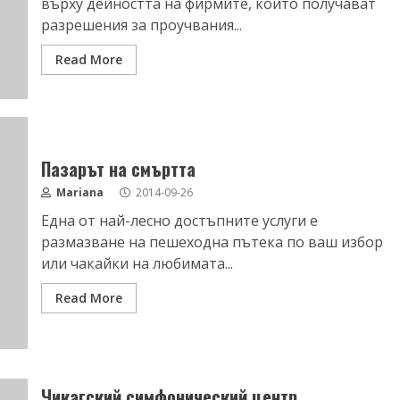
върху дейността на фирмите, които получават
разрешения за проучвания...
Read More
Пазарът на смъртта
Mariana
2014-09-26
Една от най-лесно достъпните услуги е
размазване на пешеходна пътека по ваш избор
или чакайки на любимата...
Read More
Чикагский симфонический центр