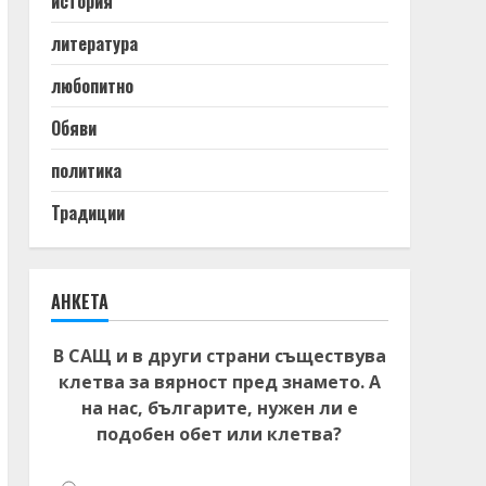
история
литература
любопитно
Обяви
политика
Традиции
АНКЕТА
В САЩ и в други страни съществува
клетва за вярност пред знамето. А
на нас, българите, нужен ли е
подобен обет или клетва?