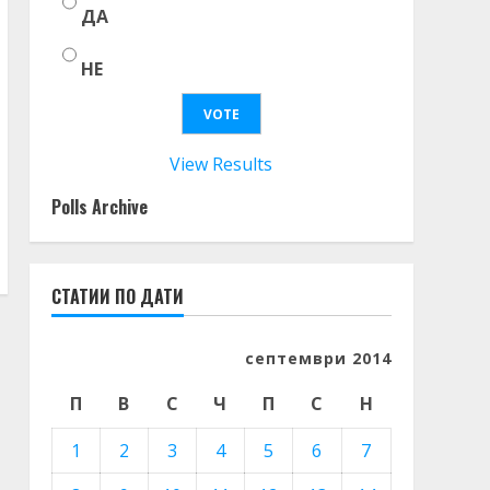
ДА
НЕ
View Results
Polls Archive
СТАТИИ ПО ДАТИ
септември 2014
П
В
С
Ч
П
С
Н
1
2
3
4
5
6
7