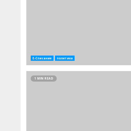
Е-Списание
политика
1 MIN READ