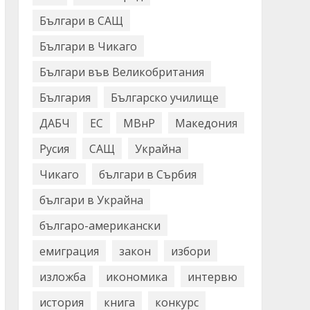
Българи в САЩ
Българи в Чикаго
Българи във Великобритания
България
Българско училище
ДАБЧ
ЕС
МВнР
Македония
Русия
САЩ
Украйна
Чикаго
българи в Сърбия
българи в Украйна
българо-американски
емиграция
закон
избори
изложба
икономика
интервю
история
книга
конкурс