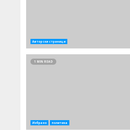
Авторски страници
1 MIN READ
Избрано
политика