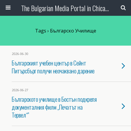
The Bulgarian Media Portal in Chicago
Tags › Българско Училище
2026-06-30
Българският учебен център в Сейнт
Питърсбърг получи неочаквано дарение
2026-06-27
Българското училище в Бостън подкрепя
документалния филм „Печатът на
Тервел“”