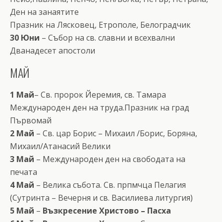
Ден на занаятите
Празник на Лясковец, Етрополе, Белоградчик
30 Юни
– Събор на св. славни и всехвални
Дванадесет апостоли
МАЙ
1 Май
– Св. пророк Йеремия, св. Тамара
Международен ден на труда.Празник на град
Първомай
2 Май
– Св. цар Борис – Михаил /Борис, Боряна,
Михаил/Атанасий Велики
3 Май
– Международен ден на свободата на
печата
4 Май
– Велика събота. Св. прпмчца Пелагия
(Сутринта – Вечерня и св. Василиева литургия)
5 Май
–
Възкресение Христово – Пасха