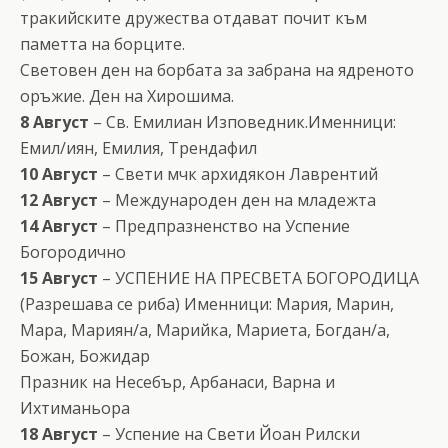
тракийските дружества отдават почит към
паметта на борците.
Световен ден на борбата за забрана на ядреното
оръжие. Ден на Хирошима.
8 Август
– Св. Емилиан Изповедник.Именници:
Емил/иян, Емилия, Трендафил
10 Август
– Свети мчк архидякон Лаврентий
12 Август
– Международен ден на младежта
14 Август
– Предпразненство на Успение
Богородично
15 Август
– УСПЕНИЕ НА ПРЕСВЕТА БОГОРОДИЦА
(Разрешава се риба) Именници: Мария, Марин,
Мара, Мариян/а, Марийка, Мариета, Богдан/а,
Божан, Божидар
Празник на Несебър, Арбанаси, Варна и
Ихтиманьора
18 Август
– Успение на Свети Йоан Рилски