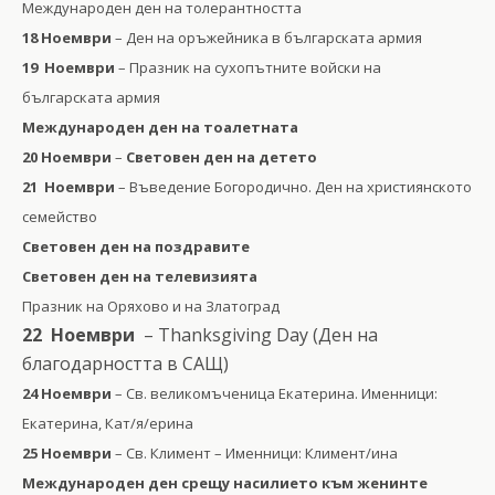
Международен ден на толерантността
18 Ноември
– Ден на оръжейника в българската армия
19 Ноември
– Празник на сухопътните войски на
българската армия
Международен ден на тоалетната
20 Ноември
–
Световен ден на детето
21 Ноември
– Въведение Богородично. Ден на християнското
семейство
Световен ден на поздравите
Световен ден на телевизията
Празник на Оряхово и на Златоград
22 Ноември
– Thanksgiving Day (Ден на
благодарността в САЩ)
24 Ноември
– Св. великомъченица Екатерина. Именници:
Екатерина, Кат/я/ерина
25 Ноември
– Св. Климент – Именници: Климент/ина
Международен ден срещу насилието към женинте