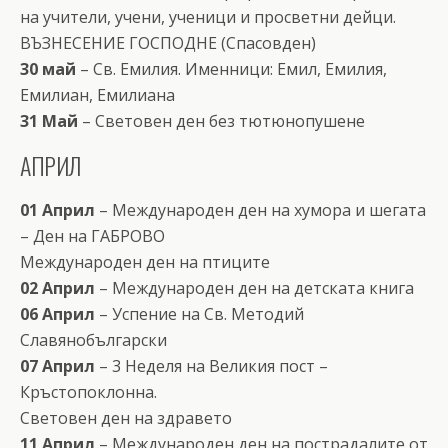
на учители, учени, ученици и просветни дейци.
ВЪЗНЕСЕНИЕ ГОСПОДНЕ (Спасовден)
30 май
– Св. Емилия. Именници: Емил, Емилия,
Емилиан, Емилианa
31 Май
– Световен ден без тютюнопушене
АПРИЛ
01 Април
– Международен ден на хумора и шегата
– Ден на ГАБРОВО
Международен ден на птиците
02 Април
– Международен ден на детската книга
06 Април
– Успение на Св. Методий
Славянобългарски
07 Април
– 3 Неделя на Великия пост –
Кръстопоклонна.
Световен ден на здравето
11 Април
– Международен ден на пострадалите от