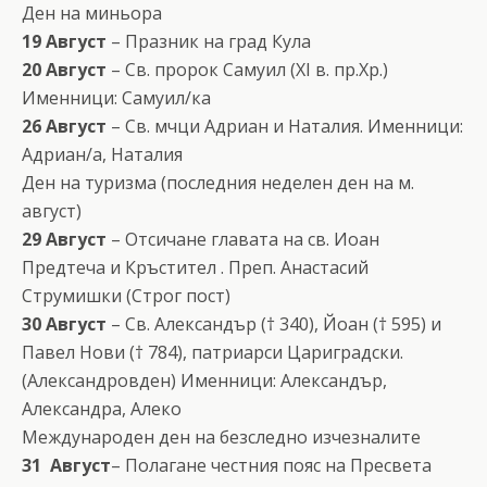
Ден на миньора
19 Август
– Празник на град Кула
20 Август
– Св. пророк Самуил (XI в. пр.Хр.)
Именници: Самуил/ка
26 Август
– Св. мчци Адриан и Наталия. Именници:
Адриан/а, Наталия
Ден на туризма (последния неделен ден на м.
август)
29 Август
– Отсичане главата на св. Иоан
Предтеча и Кръстител . Преп. Анастасий
Струмишки (Строг пост)
30 Август
– Св. Александър († 340), Йоан († 595) и
Павел Нови († 784), патриарси Цариградски.
(Александровден) Именници: Александър,
Александра, Алеко
Международен ден на безследно изчезналите
31 Август
– Полагане честния пояс на Пресвета