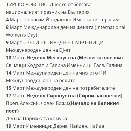
ТУРСКО РОБСТВО. Днес се отбелязва
националният празник на България.
4
Март- Герасим Йордански Именници: Герасим
8
Март Международен ден на жената (International
Women’s Day)
9
Март СВЕТИ ЧЕТИРЕДЕСЕТ МЪЧЕНИЦИ
Международен ден на DJ-ят
10
Март-
Неделя Месопустна (Месни заговезни
).
Св. мчци Кодрат и Галина.Именници: Галя, Галина
14
Март Международен ден на числото ПИ
Международен ден на реките
15
Март Международен ден на потребителите
17
Март-
Неделя Сиропустна (Сирни заговезни
).
Преп. Алексий, човек Божи.
(Начало на Великия
пост)
Ден на Парижката комуна
19
Март Именници: Дария, Найден, Найдa