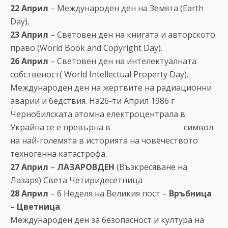
22 Април
– Международен ден на Земята (Earth
Day),
23 Април
– Световен ден на книгата и авторското
право (World Book and Copyright Day).
26 Април
– Световен ден на интелектуалната
собственост( World Intellectual Property Day).
Международен ден на жертвите на радиационни
аварии и бедствия. На26-ти Април 1986 г
Чернобилската атомна електроцентрала в
Украйна се е превърна в символ
на най-големята в историята на човечеството
техногенна катастрофа.
27 Април
–
ЛАЗАРОВДЕН
(Възкресяване на
Лазаря) Света Четиридесетница
28 Април
– 6 Неделя на Великия пост –
Връбница
– Цветница
.
Международен ден за безопасност и култура на