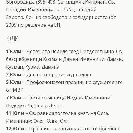
Богородица (395-408).Св. свщмчк Киприан, Св.
Генадий. Именници: Ген/о/а , Генадий
Европа. Ден на свободата и солидарността (от
2005 по решение на ЕП)
ЮЛИ
1 Юли
– Четвърта неделя след Петдесетница. Св.
безсребреници Козма и Дамян Именници: Дамян,
Кузман, Кузма, Дамяна
2 Юли
– Ден на спортния журналист
5 Юли
– Професионален празник на служителите
от МВР
7 Юли
– Света мъченица Неделя Именници:
Недялк/о/а, Неда, Дельо
11 Юли
– Св. равноапостолна княгиня Олга.
Именници: Олег, Олга, Оля
12 Юли
– Празник на националната гвардейска