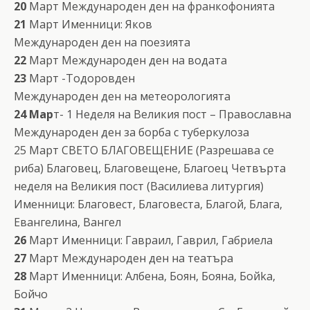
20
Март Международен ден на франкофонията
21
Март Именници: Яков
Международен ден на поезията
22
Март Международен ден на водата
23
Март -Тодоровден
Международен ден на метеорологията
24 Мар
т- 1 Неделя на Великия пост – Православна
Международен ден за борба с туберкулоза
25 Март СВЕТО БЛАГОВЕЩЕНИЕ (Разрешава се
риба) Благовец, Благовещене, Благоец Четвърта
неделя на Великия пост (Василиева литургия)
Именници: Благовест, Благовеста, Благой, Блага,
Евангелина, Bангел
26
Март Именници: Гаврaил, Гаврил, Габриелa
27
Март Международен ден на театъра
28
Март Именници: Албена, Боян, Боянa, Бoйka,
Бoйчo