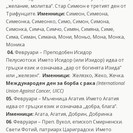
„желание, молитва“. Стар Симеон е третият ден от
Трифунците.
Именници:
Симеон, Симеона,
Симеонка, Симеонко, Симо, Симон, Симона,
Симонка, Симча, Симчо, Симян, Симяна, Симе,
Сима, Симан, Симана, Мони, Моньо, Мона, Монка,
Моника
04.
Февруари – Преподобен Исидор
Пелусиотски. Името Исидор (или Изидор) идва от
гръцки език и означава „дар от богинята Изида”
или „железен”.
Именници:
Желязко, Жеко, Жечка.
Международен ден за борба с рака
(International
Union Against Cancer, UICC)
05.
Февруари –
Мъченица Агатия. Името Агатия
идва от гръцки език и означава „добра, блага”.
Именници:
Агата, Агатия, Добрин, Добринка
06
. Февруари – Преп. Вукол, епископ Смирненски.
Свети Фотий, патриарх Цариградски. Името