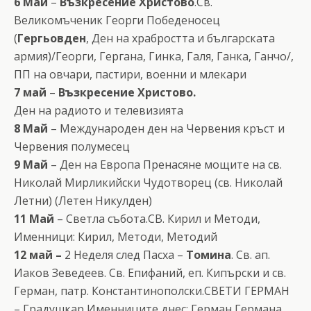
6 Май
–
Възкресение Христово
.Св.
Великомъченик Георги Победеносец
(
Гергьовден
, Ден на храбростта и българската
армия)/Георги, Гергана, Гинка, Галя, Ганка, Ганчо/,
ПП на овчари, пастири, военни и млекари
7 май
–
Възкресение Христово.
Ден на радиото и телевизията
8 Май
– Международен ден на Червения кръст и
Червения полумесец
9 Май
– Ден на Европа Пренасяне мощите на св.
Николай Мирликийски Чудотворец (св. Николай
Летни) (Летен Никулден)
11 Май
– Светла събота.СВ. Кирил и Методи,
Именници: Кирил, Методи, Методий
12 май –
2 Неделя след Пасха –
Томина
. Св. ап.
Иаков Зеведеев. Св. Епифаний, еп. Кипърски и св.
Герман, патр. Константинополски.СВЕТИ ГЕРМАН
– Градушкар Именниците днес: Герман Германа,