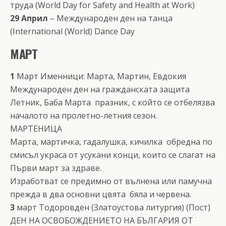
труда (World Day for Safety and Health at Work)
29 Април
– Международен ден на танца
(International (World) Dance Day
МАРТ
1
Март Именници: Марта, Мартин, Евдокия
Международен ден на гражданската защита
Летник, Баба Марта ­ празник, с който се отбелязва
началото на пролетно-летния сезон.
МАРТЕНИЦА
Марта, мартичка, гадалушка, кичилка ­ обредна по
смисъл украса от усукани конци, които се слагат на
Първи март за здраве.
Изработват се предимно от вълнена или памучна
прежда в два основни цвята ­ бяла и червена.
3
март Тодоровден (Златоустова литургия) (Пост)
ДЕН НА ОСВОБОЖДЕНИЕТО НА БЪЛГАРИЯ ОТ