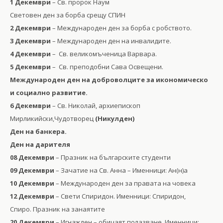
1 Декември
– Св. пророк Наум
Световен ден за борба срещу СПИН
2 Декември
– Международен ден за борба с робството.
3 Декември
– Международен ден на инвалидите.
4 Декември
– Св. великомъченица Варвара.
5 Декември
– Св. преподобни Сава Освещени.
Международен ден на доброволците за икономическо
и социално развитие.
6 Декември
– Св. Николай, архиепископ
Мирликийски,Чудотворец
(Никулден)
Ден на банкера.
Ден на дарителя
08 Декември
– Празник на българските студенти
09 Декември
– Зачатие на Св. Анна – Именници: Ан(н)а
10 Декември
– Международен ден за правата на човека
12 Декември
– Свети Спиридон. Именници: Спиридон,
Спиро. Празник на занаятите
20 Декември
– Игнажден – обичаят полазване. Именници: