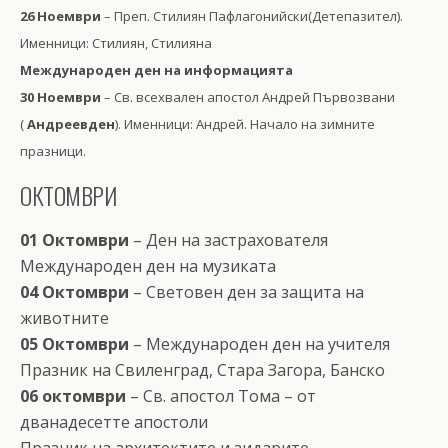
26 Ноември
– Преп. Стилиян Пафлагонийски(Детепазител).
Именници: Стилиян, Стилияна
Международен ден на информацията
30 Ноември
– Св. всехвален апостол Андрей Първозвани
(
Андреевден
). Именници: Андрей. Начало на зимните
празници.
ОКТОМВРИ
01 Октомври
– Ден на застрахователя
Международен ден на музиката
04 Октомври
– Световен ден за защита на
животните
05 Октомври
– Международен ден на учителя
Празник на Свиленград, Стара Загора, Банско
06 октомври
– Св. апостол Тома – от
дванадесетте апостоли
Празник на архитектите и зидарите