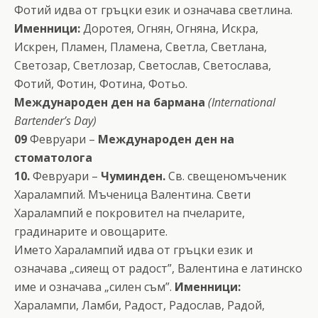
Фотий идва от гръцки език и означава светлина.
Именници:
Доротея, Огнян, Огняна, Искра,
Искрен, Пламен, Пламена, Светла, Светлана,
Светозар, Светлозар, Светослав, Светослава,
Фотий, Фотин, Фотина, Фотьо.
Международен ден на бармана
(International
Bartender’s Day)
09
Февруари –
Международен ден на
стоматолога
10.
Февруари –
Чуминден.
Св. свещеномъченик
Харалампий. Мъченица Валентина. Свети
Харалампий е покровител на пчеларите,
градинарите и овощарите.
Името Харалампий идва от гръцки език и
означава „сияещ от радост”, Валентина е латинско
име и означава „силен съм”.
Именници:
Харалампи, Ламби, Радост, Радослав, Радой,