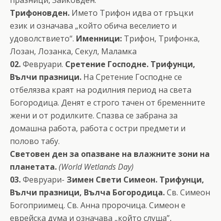
Трифоновден.
Името Трифон идва от гръцки
език и означава „който обича веселието и
удоволствието“.
Именници:
Трифон, Трифонка,
Лозан, Лозанка, Секул, Маламка
02.
Февруари.
Сретение Господне. Трифунци,
Вълчи празници.
На Сретение Господне се
отбелязва краят на родилния период на света
Богородица. Денят е строго тачен от бременните
жени и от родилките. Спазва се забрана за
домашна работа, работа с остри предмети и
полово табу.
Световен ден за опазване на влажните зони на
планетата.
(World Wetlands Day)
03.
Февруари-
Зимен Свети Симеон. Трифунци,
Вълчи празници, Вълча Богородица.
Св. Симеон
Богоприимец. Св. Анна пророчица. Симеон е
еврейска дума и означава „който слуша”,