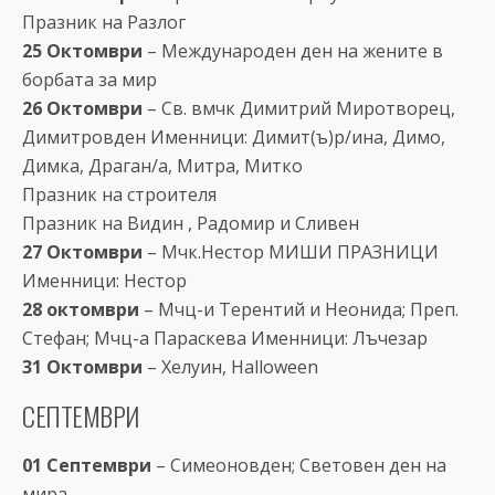
Празник на Разлог
25 Октомври
– Международен ден на жените в
борбата за мир
26 Октомври
– Св. вмчк Димитрий Миротворец,
Димитровден Именници: Димит(ъ)р/ина, Димо,
Димка, Драган/а, Митра, Митко
Празник на строителя
Празник на Видин , Радомир и Сливен
27 Октомври
– Мчк.Нестор МИШИ ПРАЗНИЦИ
Именници: Нестор
28 октомври
– Мчц-и Терентий и Неонида; Преп.
Стефан; Мчц-а Параскева Именници: Лъчезар
31 Октомври
– Хелуин, Halloween
СЕПТЕМВРИ
01 Септември
– Симеоновден; Световен ден на
мира