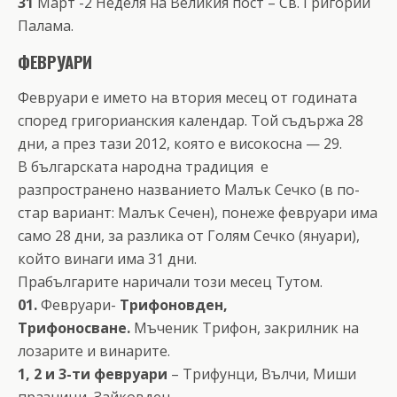
31
Март -2 Неделя на Великия пост – Св. Григорий
Палама.
ФЕВРУАРИ
Февруари е името на втория месец от годината
според григорианския календар. Той съдържа 28
дни, а през тази 2012, която е високосна — 29.
В българската народна традиция е
разпространено названието Малък Сечко (в по-
стар вариант: Малък Сечен), понеже февруари има
само 28 дни, за разлика от Голям Сечко (януари),
който винаги има 31 дни.
Прабългарите наричали този месец Тутом.
01.
Февруари-
Трифоновден,
Трифоносване.
Мъченик Трифон, закрилник на
лозарите и винарите.
1, 2 и 3-ти февруари
– Трифунци, Вълчи, Миши
празници, Зайковден.