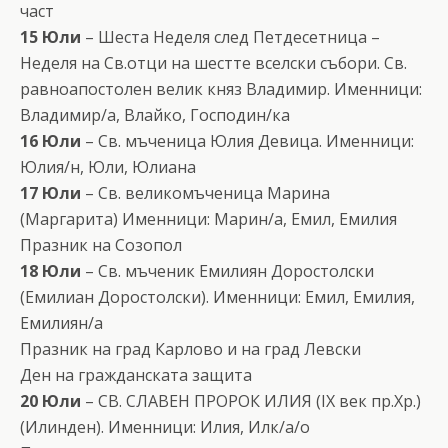
част
15 Юли
– Шеста Неделя след Петдесетница –
Неделя на Св.отци на шестте вселски събори. Св.
равноапостолен велик княз Владимир. Именници:
Владимир/а, Влайко, Господин/ка
16 Юли
– Св. мъченица Юлия Девица. Именници:
Юлия/н, Юли, Юлиана
17 Юли
– Св. великомъченица Марина
(Маргарита) Именници: Марин/а, Емил, Емилия
Празник на Созопол
18 Юли
– Св. мъченик Емилиян Доростолски
(Емилиан Доростолски). Именници: Емил, Емилия,
Емилиян/а
Празник на град Карлово и на град Левски
Ден на гражданската защита
20 Юли
– СВ. СЛАВЕН ПРОРОК ИЛИЯ (IX век пр.Хр.)
(Илинден). Именници: Илия, Илк/а/о