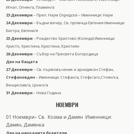
Игнат, Огнян/а, Пламен/а
23 Декември
– Преп. Наум Охридски – Именници: Наум
24 Декември
– Бъдни вечер, Св. прпмчца Евгения Именници:
Бистра, Евгени/я
25 Декември
– Рождество Христово (Коледа) Именници:
Христо, Христина, Кристина, Кристиян
26 Декември
– Събор на Пресвета Богородица
Ден на бащата
27 Декември
– Св. първомъченик и архидякон Стефан,
Стефановден
– Именници: Стефан/а, Стефк/а/о,Стоян/ка,
Венцислав/а, Цонко/а
31 Декември
– Нова Година
НОЕМВРИ
01 Ноември– Св. Козма и Дамян Именници:
Дамян, Дамянка
Ден на народните будители