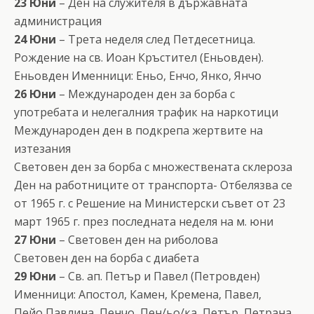
23 Юни
– Ден на служителя в държавната
администрация
24 Юни
– Трета неделя след Петдесетница.
Рождение на св. Иоан Кръстител (Еньовден).
Еньовден Именници: Еньо, Енчо, Янко, Янчо
26 Юни
– Международен ден за борба с
употребата и нелегалния трафик на наркотици
Международен ден в подкрепа жертвите на
изтезания
Световен ден за борба с множествената склероза
Ден на работниците от транспорта- Отбелязва се
от 1965 г. с Решение на Министерски съвет от 23
март 1965 г. през последната неделя на м. юни
27 Юни
– Световен ден на риболова
Световен ден на борба с диабета
29 Юни
– Св. ап. Петър и Павел (Петровден)
Именници: Апостол, Камен, Кремена, Павел,
Пейо,Павлина, Пенчо, Пен/ьо/ка, Петър, Петрана,