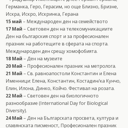
Германка, Геро, Герасим, но още Близно, Бризне,
Искра, Искро, Искринка, Герана
15 май
– Международен ден на семейството
17 Май
– Световен ден на телекомуникациите
Ден на българския спорт и за професионален
празник на работещите в сферата на спорта.
Международен ден срещу хомофобията.
18 Май
– Ден на музеите
20 Май
– Професионален празник на метролога.
21 Май
– Св. равноапостоли Константин и Елена
Именници: Елена, Константин, Костадин/ка Кунчо,
Елин, Илона, Динко, Койчо. Фестивал на розата.
22 Май
– Световен ден на биологичното
разнообразие (International Day for Biological
Diversity).
24 Май
– Ден на Българската просвета, култура и
славянската писменост, Професионален празник