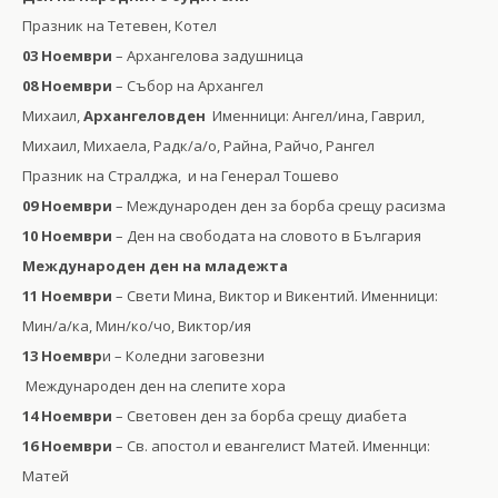
Празник на Тетевен, Котел
03 Ноември
– Архангелова задушница
08 Ноември
– Събор на Архангел
Михаил,
Архангеловден
Именници: Ангел/ина, Гаврил,
Михаил, Михаела, Радк/а/о, Райна, Райчо, Рангел
Празник на Стралджа, и на Генерал Тошево
09 Ноември
– Международен ден за борба срещу расизма
10 Ноември
– Ден на свободата на словото в България
Международен ден на младежта
11 Ноември
– Свети Мина, Виктор и Викентий. Именници:
Мин/а/ка, Мин/ко/чо, Виктор/ия
13 Ноемвр
и – Коледни заговезни
Международен ден на слепите хора
14 Ноември
– Световен ден за борба срещу диабета
16 Ноември
– Св. апостол и евангелист Матей. Именнци:
Матей