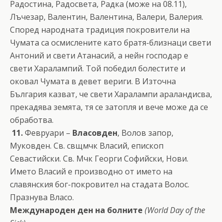
Радостина, Радосвета, Радка (може на 08.11),
Лъчезар, Валентин, Валентина, Валери, Валерия.
Според народната традиция покровители на
Чумата са осмислените като братя-близнаци свети
Антоний и свети Атанасий, а нейн господар е
свети Харалампий. Той победил болестите и
оковал Чумата в девет вериги. В Източна
България казват, че свети Харалампи араландисва,
прекадява земята, тя се затопля и вече може да се
обработва.
11.
Февруари –
Власовден
, Волов запор,
Муковден. Св. свщмчк Власий, епископ
Севастийски. Св. Мчк Георги Софийски, Нови.
Името Власий е производно от името на
славянския бог-покровител на стадата Волос.
Празнува Власо.
Международен ден на болните
(World Day of the