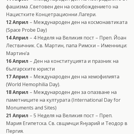
фашизма .Световен ден на освобождението на
Нацистките Концетрационни Лагери.
12 Април
– Международен ден на космонавтиката
(Space Probe Day)
14 Април
– 4 Неделя на Великия пост – Преп. Йоан
Лествичник. Св. Мартин, папа Римски – Именници:
Мартин/а
16 Април
– Ден на конституцията и празник на
българските юристи
17 Април
– Международен ден на хемофилията
(World Hemophilia Day).
18 Април
– Международен ден за опазване на
паметниците на културата (International Day for
Monuments and Sites)
21 Април
– 5 Неделя на Великия пост – Преп.
Мария Египетска. Св. свщмчци Януарий и Теодор в
Пергия.