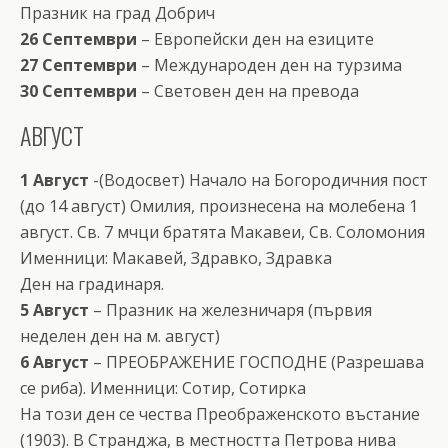
Празник на град Добрич
26 Септември
– Европейски ден на езиците
27 Септември
– Международен ден на турзима
30 Септември
– Световен ден на превода
АВГУСТ
1 Август
-(Водосвет) Начало на Богородичния пост
(до 14 август) Омилия, произнесена на молебена 1
август. Св. 7 мчци братята Макавеи, Св. Соломония
Именници: Макавей, Здравко, Здравка
Ден на градинаря.
5 Август
– Празник на железничаря (първия
неделен ден на м. август)
6 Август
– ПРЕОБРАЖЕНИЕ ГОСПОДНЕ (Разрешава
се риба). Именници: Сотир, Сотирка
На този ден се чества Преображенското въстание
(1903). В Странджа, в местността Петрова нива