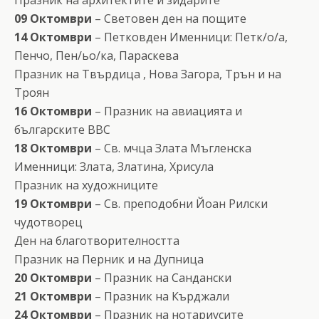
09 Октомври
– Световен ден на пощите
14 Октомври
– Петковден Именници: Петк/о/а,
Пенчо, Пен/ьо/ка, Параскева
Празник на Твърдица , Нова Загора, Трън и на
Троян
16 Октомври
– Празник на авиацията и
българските ВВС
18 Октомври
– Св. мчца Злата Мъгленска
Именници: Злата, Златина, Хрисула
Празник на художниците
19 Октомври
– Св. преподобни Йоан Рилски
чудотворец
Ден на благотворителността
Празник на Перник и на Дупница
20 Октомври
– Празник на Сандански
21 Октомври
– Празник на Кърджали
24 Октомври
– Празник на нотариусите