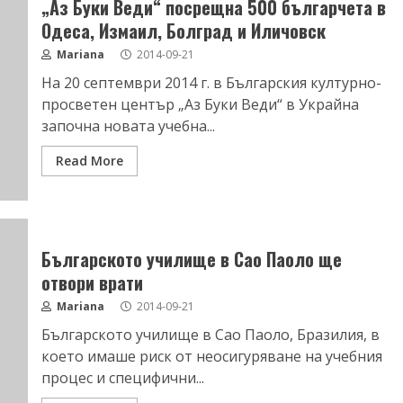
„Аз Буки Веди“ посрещна 500 българчета в
Одеса, Измаил, Болград и Иличовск
Mariana
2014-09-21
На 20 септември 2014 г. в Българския културно-
просветен център „Аз Буки Веди“ в Украйна
започна новата учебна...
Read More
Българското училище в Сао Паоло ще
отвори врати
Mariana
2014-09-21
Българското училище в Сао Паоло, Бразилия, в
което имаше риск от неосигуряване на учебния
процес и специфични...