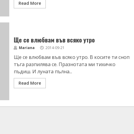
Read More
Ще се влюбвам във всяко утро
Mariana
2014-09-21
Ще се влюбвам във всяко утро. В косите ти сноп
тъга разпилява се. Празнотата ми тихичко
пъдиш. И луната пълна...
Read More