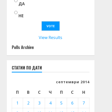
ДА
НЕ
View Results
Polls Archive
СТАТИИ ПО ДАТИ
септември 2014
П
В
С
Ч
П
С
Н
1
2
3
4
5
6
7