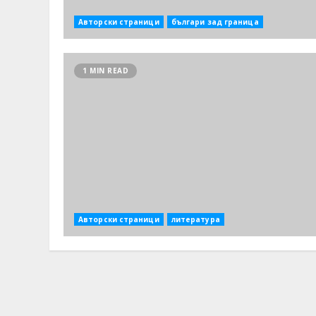
Авторски страници
българи зад граница
1 MIN READ
Авторски страници
литература