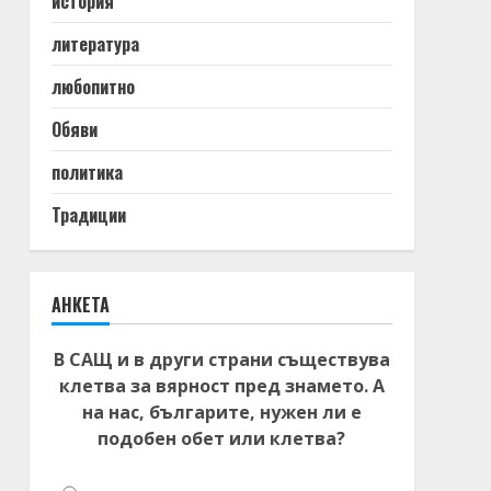
история
литература
любопитно
Обяви
политика
Традиции
АНКЕТА
В САЩ и в други страни съществува
клетва за вярност пред знамето. А
на нас, българите, нужен ли е
подобен обет или клетва?