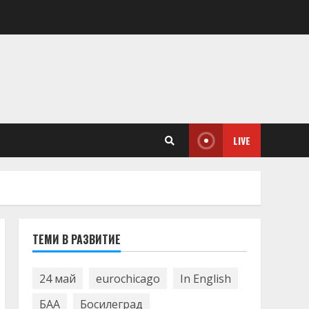
LIVE
ТЕМИ В РАЗВИТИЕ
24 май
eurochicago
In English
БАА
Босилеград