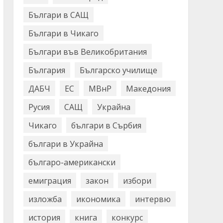
Българи в САЩ
Българи в Чикаго
Българи във Великобритания
България
Българско училище
ДАБЧ
ЕС
МВнР
Македония
Русия
САЩ
Украйна
Чикаго
българи в Сърбия
българи в Украйна
българо-американски
емиграция
закон
избори
изложба
икономика
интервю
история
книга
конкурс