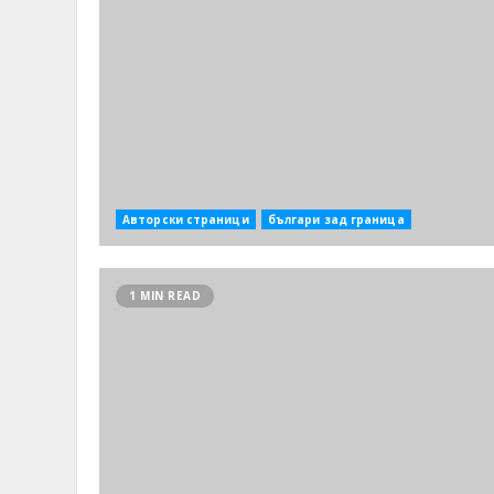
Авторски страници
българи зад граница
1 MIN READ