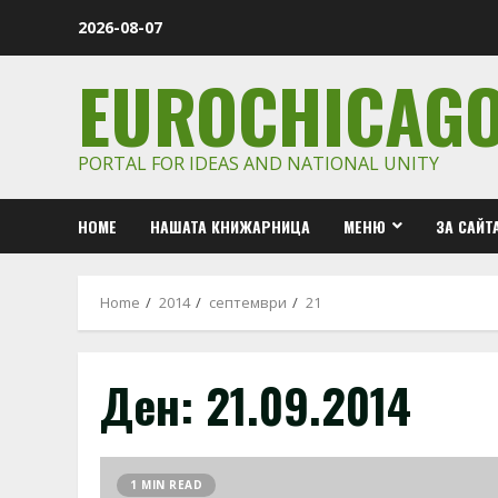
Skip
2026-08-07
to
content
EUROCHICAG
PORTAL FOR IDEAS AND NATIONAL UNITY
HOME
НАШАТА КНИЖАРНИЦА
МЕНЮ
ЗА САЙТ
Home
2014
септември
21
Ден:
21.09.2014
1 MIN READ