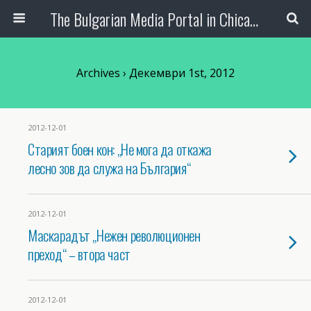
The Bulgarian Media Portal in Chicago
Archives › Декември 1st, 2012
2012-12-01
Старият боен кон: „Не мога да откажа
лесно зов да служа на България“
2012-12-01
Маскарадът „Нежен революционен
преход“ – втора част
2012-12-01