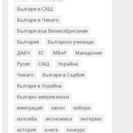
Българи в САЩ
Българи в Чикаго
Българи във Великобритания
България
Българско училище
ДАБЧ
ЕС
МВнР
Македония
Русия
САЩ
Украйна
Чикаго
българи в Сърбия
българи в Украйна
българо-американски
емиграция
закон
избори
изложба
икономика
интервю
история
книга
конкурс