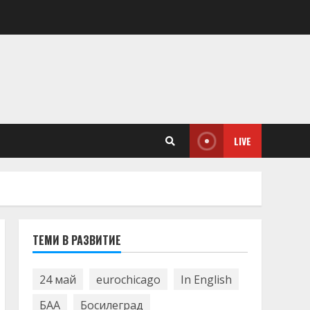
LIVE
ТЕМИ В РАЗВИТИЕ
24 май
eurochicago
In English
БАА
Босилеград