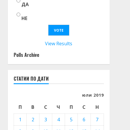
ДА
НЕ
View Results
Polls Archive
СТАТИИ ПО ДАТИ
юли 2019
П
В
С
Ч
П
С
Н
1
2
3
4
5
6
7