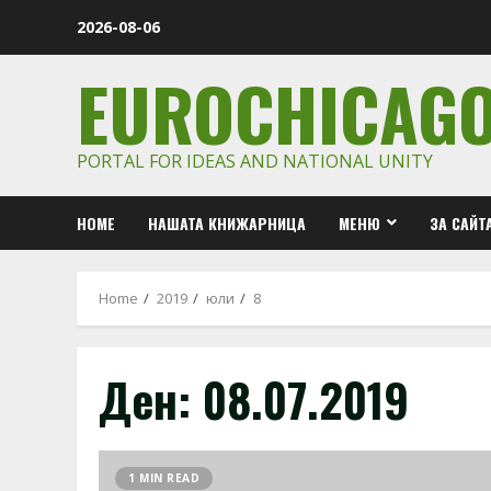
Skip
2026-08-06
to
content
EUROCHICAG
PORTAL FOR IDEAS AND NATIONAL UNITY
HOME
НАШАТА КНИЖАРНИЦА
МЕНЮ
ЗА САЙТ
Home
2019
юли
8
Ден:
08.07.2019
1 MIN READ