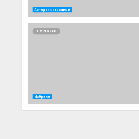
Авторски страници
1 MIN READ
Избрано