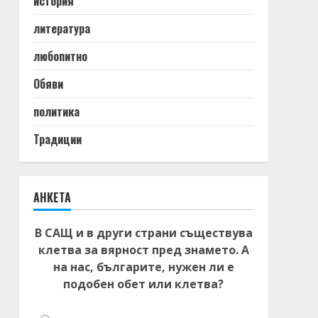
история
литература
любопитно
Обяви
политика
Традиции
АНКЕТА
В САЩ и в други страни съществува
клетва за вярност пред знамето. А
на нас, българите, нужен ли е
подобен обет или клетва?