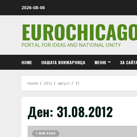
Skip
2026-08-06
to
content
EUROCHICAG
PORTAL FOR IDEAS AND NATIONAL UNITY
HOME
НАШАТА КНИЖАРНИЦА
МЕНЮ
ЗА САЙТ
Home
2012
август
31
Ден:
31.08.2012
1 MIN READ