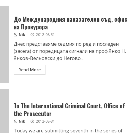
До Международния наказателен съд, офис
на Прокурора
Nik
2012-08-31
Днес представяме седмия по ред и последен
(засега) от поредицата сигнали на проф.Янко Н.
Янков-Вельовски до Негово...
Read More
To The International Criminal Court, Office of
the Prosecutor
Nik
2012-08-31
Today we are submitting seventh in the series of