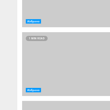
Избрано
1 MIN READ
Избрано