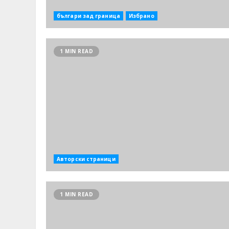
българи зад граница
Избрано
1 MIN READ
Авторски страници
1 MIN READ