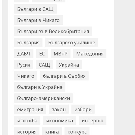
Българи в САЩ
Българи в Чикаго
Българи във Великобритания
България
Българско училище
ДАБЧ
ЕС
МВнР
Македония
Русия
САЩ
Украйна
Чикаго
българи в Сърбия
българи в Украйна
българо-американски
емиграция
закон
избори
изложба
икономика
интервю
история
книга
конкурс