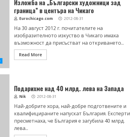
Изложба на „Български художници зад
граница” в центъра на Чикаго
Eurochicago.com
2012-08-31
На 30 август 2012 г. почитателите на
изобразителното изкуство в Чикаго имаха
възможност да присъстват на откриването...
Read More
е
Подарихме над 40 млрд. лева на Запада
Nik
2012-08-31
Най-добрите хора, най-добре подготвените и
квалифицираните напускат България. Експерти
пресметнаха, че България е загубила 40 млрд.
лева...