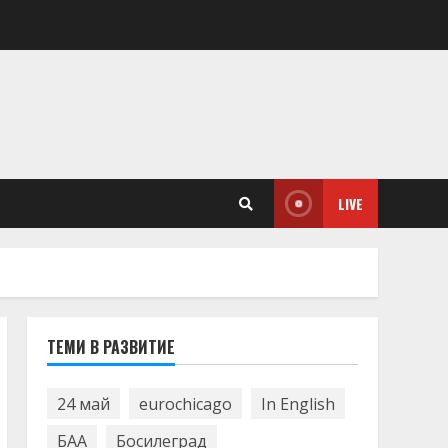
LIVE
ТЕМИ В РАЗВИТИЕ
24 май
eurochicago
In English
БАА
Босилеград