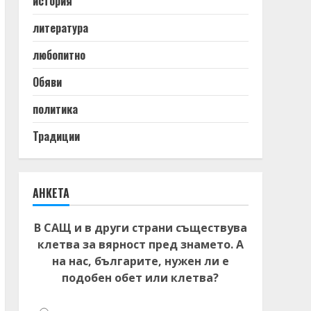
история
литература
любопитно
Обяви
политика
Традиции
АНКЕТА
В САЩ и в други страни съществува
клетва за вярност пред знамето. А
на нас, българите, нужен ли е
подобен обет или клетва?