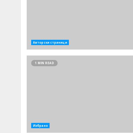
Авторски страници
1 MIN READ
Избрано