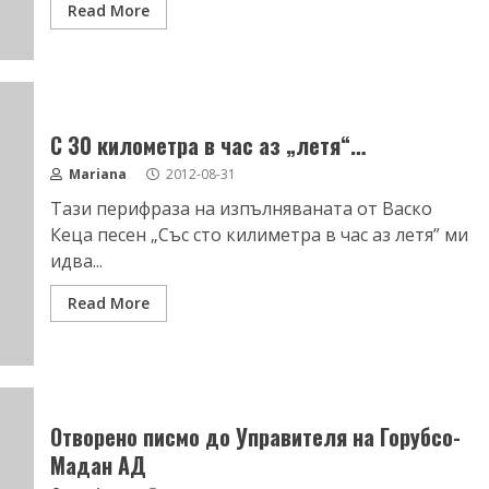
Read More
С 30 километра в час аз „летя“…
Mariana
2012-08-31
Тази перифраза на изпълняваната от Васко
Кеца песен „Със сто килиметра в час аз летя” ми
идва...
Read More
Отворено писмо до Управителя на Горубсо-
Мадан АД