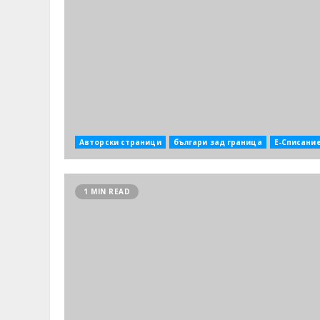
Авторски страници
българи зад граница
Е-Списани
1 MIN READ