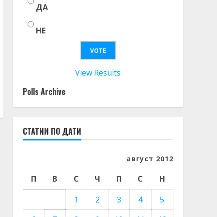
ДА
НЕ
View Results
Polls Archive
СТАТИИ ПО ДАТИ
август 2012
П
В
С
Ч
П
С
Н
1
2
3
4
5