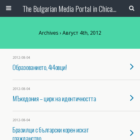
The Bulgarian Media Portal in Chicago
Archives › Август 4th, 2012
2012-08-04
Образованието, 4i4oвци!
2012-08-04
МЪкедония – цирк на идентичността
2012-08-04
Бразилци с български корен искат
гражданство