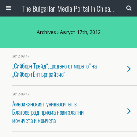
The Bulgarian Media Portal in Chicago
Archives › Август 17th, 2012
2012-08-17
„Сийборн Трейд“, „родено от морето“ на
„Сийборн Ентърпрайзис“
2012-08-17
Американският университет в
Благоевград приема нови златни
момичета и момчета