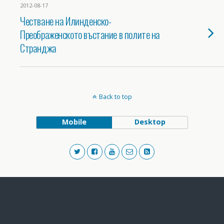
2012-08-17
Честване на Илинденско-
Преображенското въстание в полите на
Странджа
Back to top
Mobile
Desktop