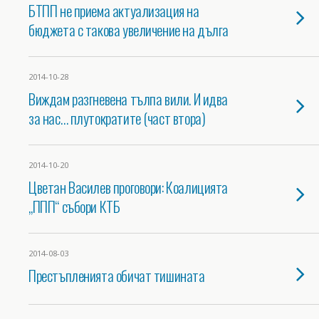
БТПП не приема актуализация на
бюджета с такова увеличение на дълга
2014-10-28
Виждам разгневена тълпа вили. И идва
за нас… плутократите (част втора)
2014-10-20
Цветан Василев проговори: Коалицията
„ППП“ събори КТБ
2014-08-03
Престъпленията обичат тишината