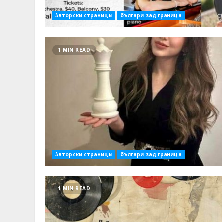
Авторски страници
българи зад граница
1 MIN READ
Авторски страници
българи зад граница
1 MIN READ