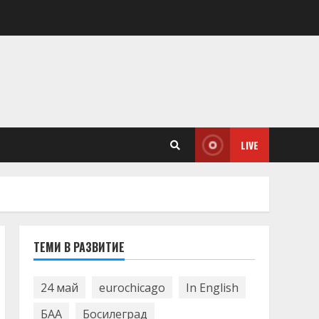
LIVE
ТЕМИ В РАЗВИТИЕ
24 май
eurochicago
In English
БАА
Босилеград