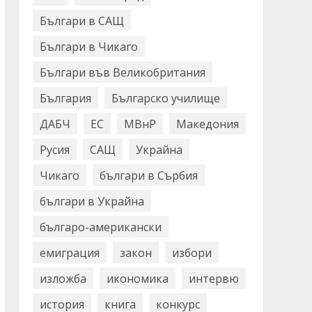
Българи в САЩ
Българи в Чикаго
Българи във Великобритания
България
Българско училище
ДАБЧ
ЕС
МВнР
Македония
Русия
САЩ
Украйна
Чикаго
българи в Сърбия
българи в Украйна
българо-американски
емиграция
закон
избори
изложба
икономика
интервю
история
книга
конкурс