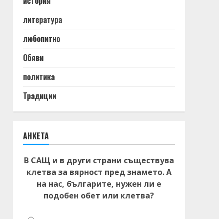
история
литература
любопитно
Обяви
политика
Традиции
АНКЕТА
В САЩ и в други страни съществува
клетва за вярност пред знамето. А
на нас, българите, нужен ли е
подобен обет или клетва?