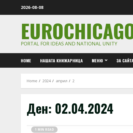
Skip
2026-08-08
to
content
EUROCHICAG
PORTAL FOR IDEAS AND NATIONAL UNITY
HOME
НАШАТА КНИЖАРНИЦА
МЕНЮ
ЗА САЙТ
Home
2024
април
2
Ден:
02.04.2024
1 MIN READ