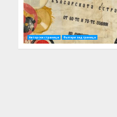
Авторски страници
българи зад граница