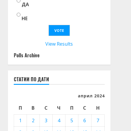
ДА
НЕ
View Results
Polls Archive
СТАТИИ ПО ДАТИ
април 2024
П
В
С
Ч
П
С
Н
1
2
3
4
5
6
7