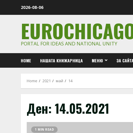
Skip
2026-08-06
to
content
EUROCHICAG
PORTAL FOR IDEAS AND NATIONAL UNITY
HOME
НАШАТА КНИЖАРНИЦА
МЕНЮ
ЗА САЙТ
Home
2021
май
14
Ден:
14.05.2021
1 MIN READ