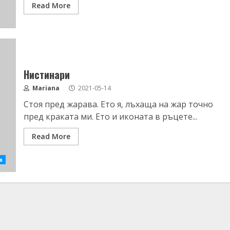
Read More
Нистинари
Mariana
2021-05-14
Стоя пред жарава. Ето я, лъхаща на жар точно
пред краката ми. Ето и иконата в ръцете...
Read More
а