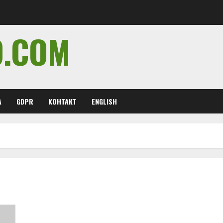
O.COM
А
GDPR
КОНТАКТ
ENGLISH