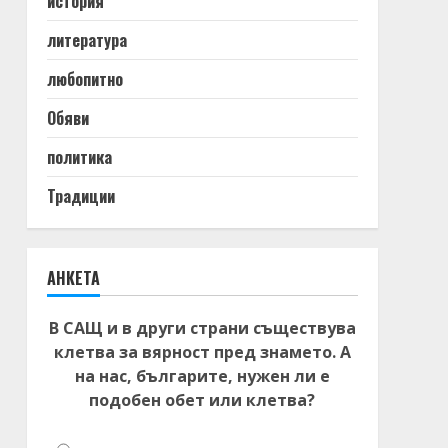
история
литература
любопитно
Обяви
политика
Традиции
АНКЕТА
В САЩ и в други страни съществува
клетва за вярност пред знамето. А
на нас, българите, нужен ли е
подобен обет или клетва?