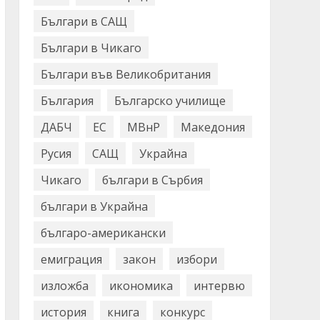
Българи в САЩ
Българи в Чикаго
Българи във Великобритания
България
Българско училище
ДАБЧ
ЕС
МВнР
Македония
Русия
САЩ
Украйна
Чикаго
българи в Сърбия
българи в Украйна
българо-американски
емиграция
закон
избори
изложба
икономика
интервю
история
книга
конкурс