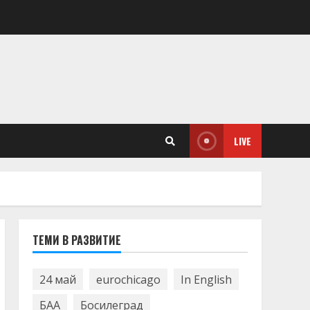
LIVE
ТЕМИ В РАЗВИТИЕ
24 май
eurochicago
In English
БАА
Босилеград