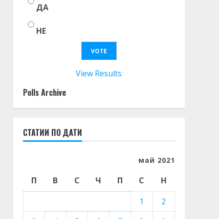
ДА
НЕ
View Results
Polls Archive
СТАТИИ ПО ДАТИ
май 2021
П
В
С
Ч
П
С
Н
1
2