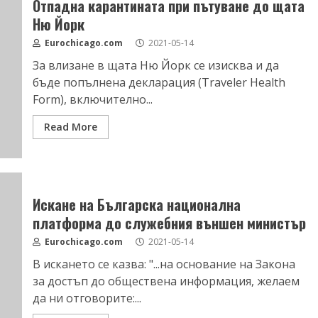
Отпадна карантината при пътуване до щата
Ню Йорк
Eurochicago.com
2021-05-14
За влизане в щата Ню Йорк се изисква и да
бъде попълнена декларация (Traveler Health
Form), включително...
Read More
Искане на Българска национална
платформа до служебния външен министър
Eurochicago.com
2021-05-14
В искането се казва: "...на основание на Закона
за достъп до обществена информация, желаем
да ни отговорите:...