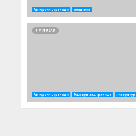
Авторски страници
политика
1 MIN READ
Авторски страници
българи зад граница
литератур