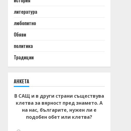
история
литература
любопитно
Обяви
политика
Традиции
АНКЕТА
В САЩ и в други страни съществува
клетва за вярност пред знамето. А
на нас, българите, нужен ли е
подобен обет или клетва?