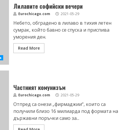
Лилавите софийски вечери
Eurochicago.com
2021-05-29
Небето, обградено в лилаво в тихия летен
сумрак, който бавно се спуска и приспива
уморения ден.
Read More
а
Частният комунизъм
Eurochicago.com
2021-05-29
Отпред са онези „фирмаджии“, които са
получили близо 16 милиарда под формата на
държавни поръчки само за...
Read More