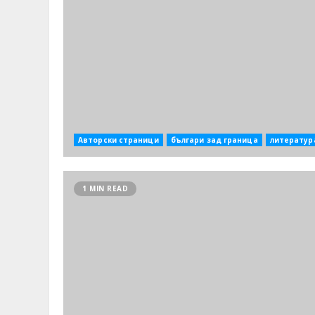
Авторски страници
българи зад граница
литератур
1 MIN READ