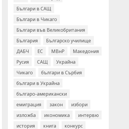
Българи в САЩ
Българи в Чикаго
Българи във Великобритания
България
Българско училище
ДАБЧ
ЕС
МВнР
Македония
Русия
САЩ
Украйна
Чикаго
българи в Сърбия
българи в Украйна
българо-американски
емиграция
закон
избори
изложба
икономика
интервю
история
книга
конкурс