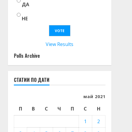
ДА
НЕ
View Results
Polls Archive
СТАТИИ ПО ДАТИ
май 2021
П
В
С
Ч
П
С
Н
1
2