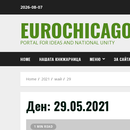
Skip
2026-08-07
to
content
EUROCHICAG
PORTAL FOR IDEAS AND NATIONAL UNITY
HOME
НАШАТА КНИЖАРНИЦА
МЕНЮ
ЗА САЙТ
Home
2021
май
29
Ден:
29.05.2021
1 MIN READ