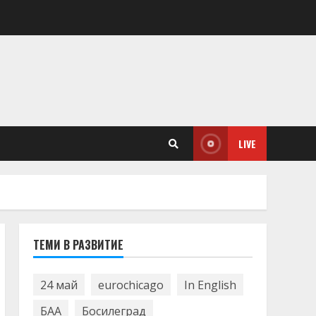
LIVE
ТЕМИ В РАЗВИТИЕ
24 май
eurochicago
In English
БАА
Босилеград