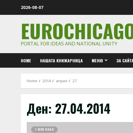
Skip
2026-08-07
to
content
EUROCHICAG
PORTAL FOR IDEAS AND NATIONAL UNITY
HOME
НАШАТА КНИЖАРНИЦА
МЕНЮ
ЗА САЙТ
Home
2014
април
27
Ден:
27.04.2014
1 MIN READ