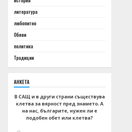
история
литература
любопитно
Обяви
политика
Традиции
АНКЕТА
В САЩ и в други страни съществува
клетва за вярност пред знамето. А
на нас, българите, нужен ли е
подобен обет или клетва?