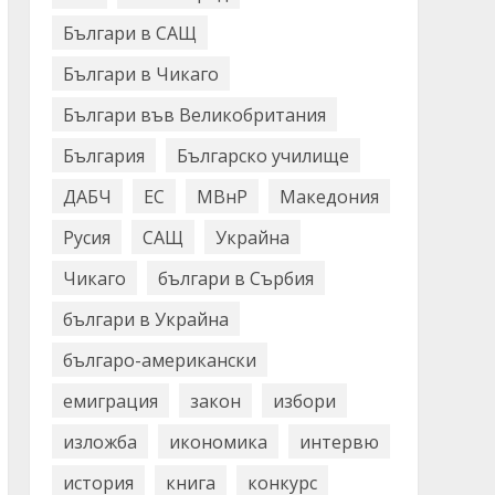
Българи в САЩ
Българи в Чикаго
Българи във Великобритания
България
Българско училище
ДАБЧ
ЕС
МВнР
Македония
Русия
САЩ
Украйна
Чикаго
българи в Сърбия
българи в Украйна
българо-американски
емиграция
закон
избори
изложба
икономика
интервю
история
книга
конкурс