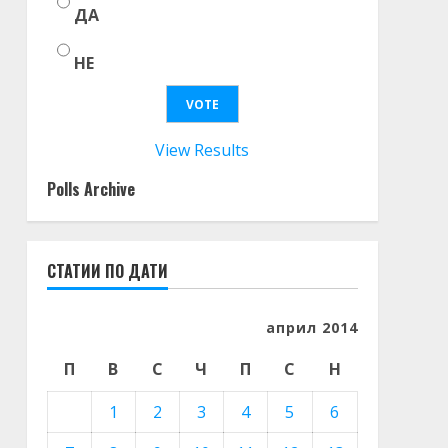
ДА
НЕ
View Results
Polls Archive
СТАТИИ ПО ДАТИ
април 2014
П
В
С
Ч
П
С
Н
1
2
3
4
5
6