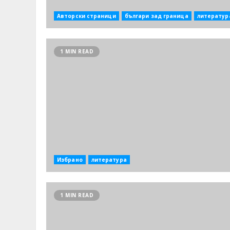
Авторски страници
българи зад граница
литератур
1 MIN READ
Избрано
литература
1 MIN READ