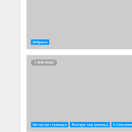
Избрано
1 MIN READ
Авторски страници
българи зад граница
Е-Списани