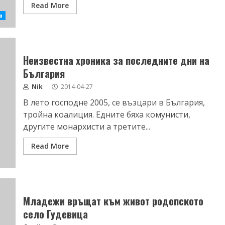
Read More
а
Неизвестна хроника за последните дни на
България
Nik
2014-04-27
В лето господне 2005, се възцари в България,
тройна коалиция. Едните бяха комунисти,
другите монархисти а третите...
Read More
Младежи връщат към живот родопското
село Гудевица