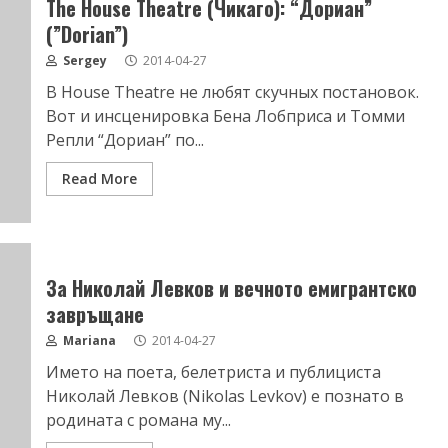
The House Theatre (Чикаго): “Дориан”
(”Dorian”)
Sergey
2014-04-27
В House Theatre не любят скучных постановок.
Вот и инсценировка Бена Лобприса и Томми
Репли “Дориан” по...
Read More
За Николай Левков и вечното емигрантско
завръщане
Mariana
2014-04-27
Името на поета, белетриста и публициста
Николай Левков (Nikolas Levkov) е познато в
родината с романа му...