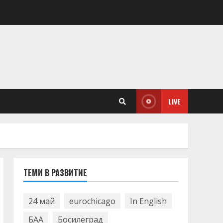
LIVE
ТЕМИ В РАЗВИТИЕ
24 май
eurochicago
In English
БАА
Босилеград