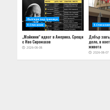
българи зад граница
Е-Списание
Е-Списание
„Майкини“ идват в Америка. Срещи
Добър завъ
с Иво Сиромахов
дело, в кое
живота
2026-08-08
2026-08-07