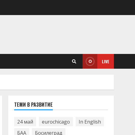
LIVE
ТЕМИ В РАЗВИТИЕ
24 май
eurochicago
In English
БАА
Босилеград