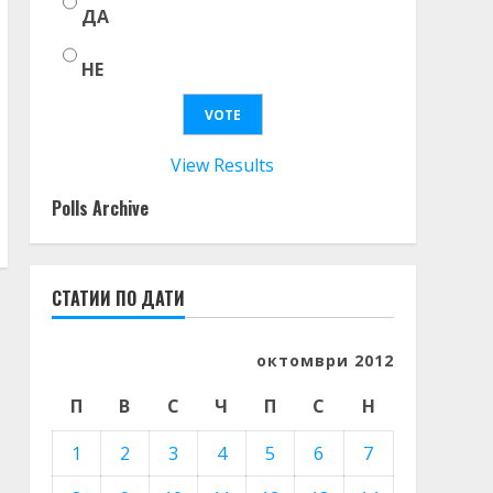
ДА
НЕ
View Results
Polls Archive
СТАТИИ ПО ДАТИ
октомври 2012
П
В
С
Ч
П
С
Н
1
2
3
4
5
6
7