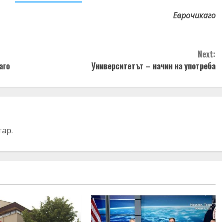
Еврочикаго
Next:
аго
Университетът – начин на употреба
тар.