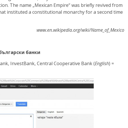
ation. The name „Mexican Empire“ was briefly revived from
at instituted a constitutional monarchy for a second time
www.en.wikipedia.org/wiki/Name_of_Mexico
 български банки
ank, InvestBank, Central Cooperative Bank (
English
) =