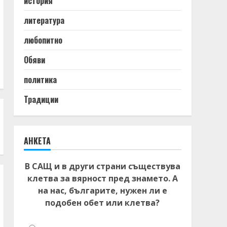
история
литература
любопитно
Обяви
политика
Традиции
АНКЕТА
В САЩ и в други страни съществува
клетва за вярност пред знамето. А
на нас, българите, нужен ли е
подобен обет или клетва?