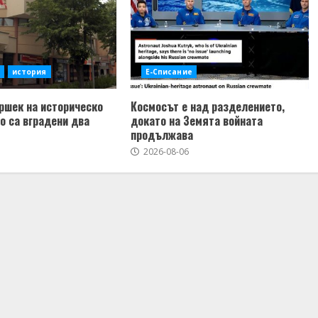
история
Е-Списание
ршек на историческо
Космосът е над разделението,
то са вградени два
докато на Земята войната
продължава
2026-08-06