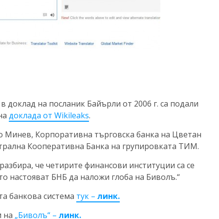
в доклад на посланик Байърли от 2006 г. са подали
 на
доклада от Wikileaks
.
о Минев, Корпоративна търговска банка на Цветан
нтрална Кооперативна Банка на групировката ТИМ.
разбира, че четирите финансови институции са се
то настояват БНБ да наложи глоба на Биволъ.“
ата банкова система
тук –
линк.
и на
„Биволъ“ –
линк.