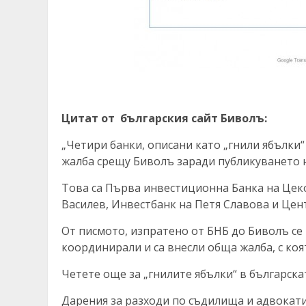
Цитат от българския сайт Биволъ:
„Четири банки, описани като „гнили ябълки“ 
жалба срещу Биволъ заради публикуването
Това са Първа инвестиционна Банка на Цек
Василев, Инвестбанк на Петя Славова и Це
От писмото, изпратено от БНБ до Биволъ се 
координирали и са внесли обща жалба, с коя
Четете още за „гнилите ябълки“ в българск
Дарения за разходи по съдилища и адвокат