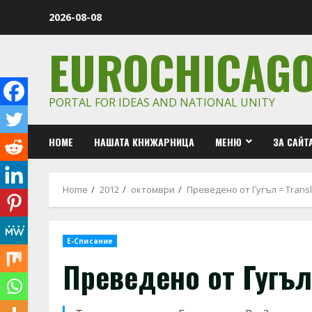
Skip
2026-08-08
to
content
EUROCHICAG
PORTAL FOR IDEAS AND NATIONAL UNITY
HOME
НАШАТА КНИЖАРНИЦА
МЕНЮ
ЗА САЙТ
Home
2012
октомври
Преведено от Гугъл = Transl
Е-Списание
Преведено от Гугъл 