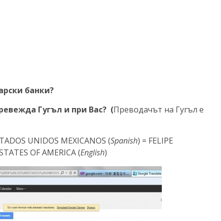
арски банки?
ревежда Гугъл и при Вас? (
Преводачът на Гугъл е
ESTADOS UNIDOS MEXICANOS (
Spanish
) = FELIPE
STATES OF AMERICA (
English
)