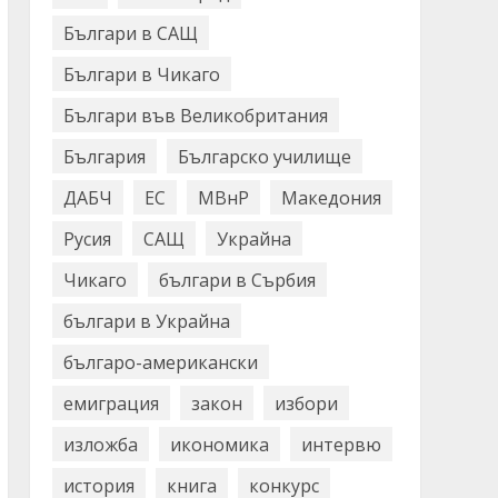
Българи в САЩ
Българи в Чикаго
Българи във Великобритания
България
Българско училище
ДАБЧ
ЕС
МВнР
Македония
Русия
САЩ
Украйна
Чикаго
българи в Сърбия
българи в Украйна
българо-американски
емиграция
закон
избори
изложба
икономика
интервю
история
книга
конкурс