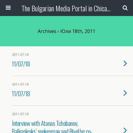
The Bulgarian Media Portal in Chicago
Archives › Юли 18th, 2011
2011-07-18
11/07/18
2011-07-18
11/07/18
2011-07-18
Interview with Atanas Tchobanov,
Balkanleaks’ spokesman and Bivol.bg co-