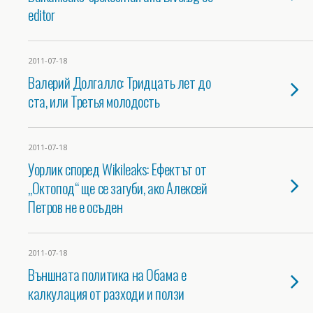
editor
2011-07-18
Валерий Долгалло: Тридцать лет до
ста, или Третья молодость
2011-07-18
Уорлик според Wikileaks: Ефектът от
„Октопод“ ще се загуби, ако Алексей
Петров не е осъден
2011-07-18
Външната политика на Обама е
калкулация от разходи и ползи