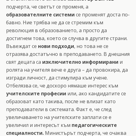
подчерта, че светът се променя, а
образователните системи
се променят доста по-
бавно. Ние трябва не да се стремим към
революция в образованието, а просто да
достигнем това, което се случва в другите страни.
Въвеждат се
нови подходи
, но това не се
отразява достатъчно в преподаването. В днешния
свят децата са
изключително информирани
и
ролята на учителя вече е друга – да провокира, да
изгради личност, да стимулира към учене.
Отбелязва се, че доскоро нямаше интерес към
учителските професии
или, ако кандидатите се
образоват като такива, после не влизат като
преподаватели в системата. Факт е, че след
увеличаването на учителските заплати се е
увеличил и интересът към
педагогическите
специалности.
Министърът подчерта, че очаква