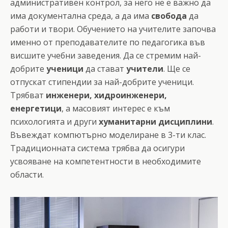
административен контрол, за него не е важно да
има документална среда, а да има
свобода
да
работи и твори. Обучението на учителите започва
именно от преподавателите по педагогика във
висшите учебни заведения. Да се стремим най-
добрите
ученици
да стават
учители
. Ще се
отпускат стипендии за най-добрите ученици.
Трябват
инженери, хидроинженери,
енергетици
, а масовият интерес е към
психологията и други
хуманитарни дисциплини
.
Въвеждат компютърно моделиране в 3-ти клас.
Традиционната система трябва да осигури
усвояване на компетентности в необходимите
области.