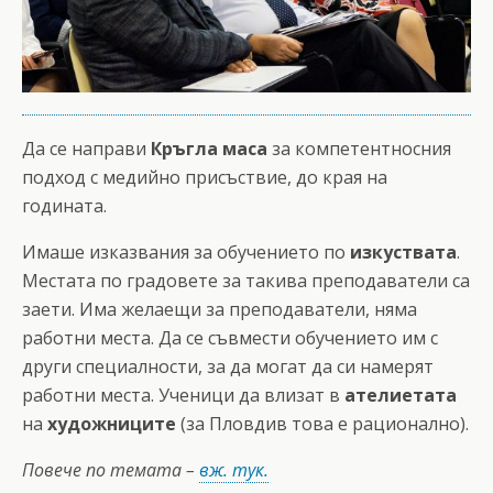
Да се направи
Кръгла маса
за компетентносния
подход с медийно присъствие, до края на
годината.
Имаше изказвания за обучението по
изкуствата
.
Местата по градовете за такива преподаватели са
заети. Има желаещи за преподаватели, няма
работни места. Да се съвмести обучението им с
други специалности, за да могат да си намерят
работни места. Ученици да влизат в
ателиетата
на
художниците
(за Пловдив това е рационално).
Повече по темата –
вж. тук.