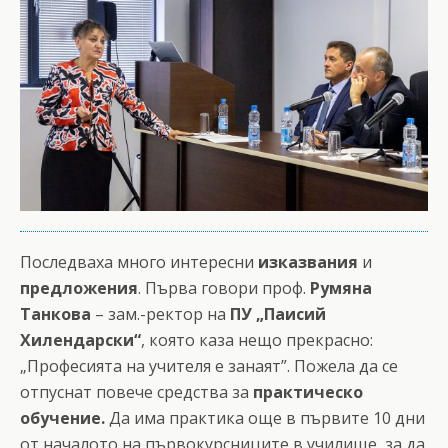
Последваха много интересни
изказвания
и
предложения
. Първа говори проф.
Румяна
Танкова
– зам.-ректор на
ПУ „Паисий
Хилендарски“
, която каза нещо прекрасно:
„Професията на учителя е занаят”. Пожела да се
отпуснат повече средства за
практическо
обучение.
Да има практика още в първите 10 дни
от началото на първокурсниците в училище, за да