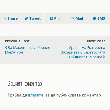
.
Share
Tweet
Pin
Mail
SMS
Previous Post
Next Post
За Македония И Кривия
Среща На Екатерина
Мак(а)рон
Захариева С Българската
Общност В Москва
Вашият коментар
Трябва да
влезете
, за да публикувате коментар.