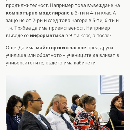
продължителност. Например това въвеждане на
компютърно моделиране
в 3-ти и 4-ти клас. А
защо не от 2-ри и след това нагоре в 5-ти, 6-ти и
т.н. Трябва да има приемственост. Например
въведе се
информатика
в 9-ти клас, а после?
Още: Да има
майсторски класове
пред други
училища или обратното – учениците да влизат в
университетите, където има кабинети.