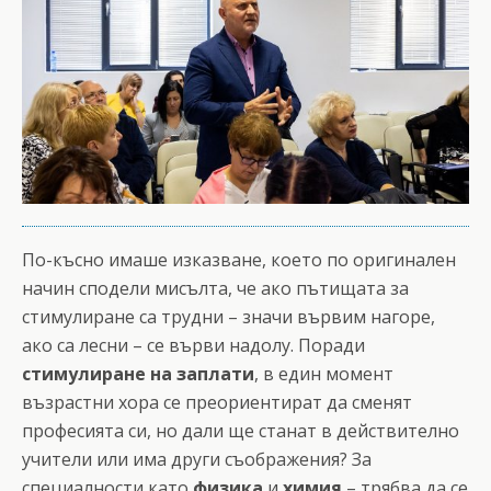
По-късно имаше изказване, което по оригинален
начин сподели мисълта, че ако пътищата за
стимулиране са трудни – значи вървим нагоре,
ако са лесни – се върви надолу. Поради
стимулиране на заплати
, в един момент
възрастни хора се преориентират да сменят
професията си, но дали ще станат в действително
учители или има други съображения? За
специалности като
физика
и
химия
– трябва да се