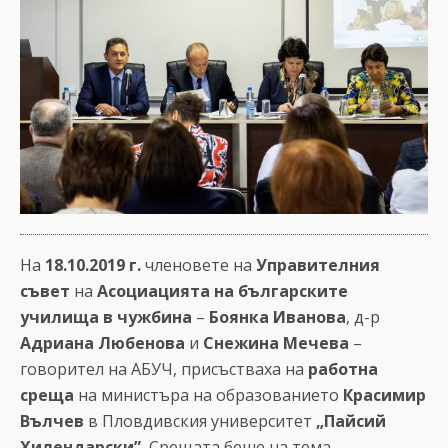
На
18.10.2019 г.
членовете на
Управителния
съвет
на
Асоциацията на българските
училища в чужбина
–
Боянка Иванова
, д-р
Адриана Любенова
и
Снежина Мечева
–
говорител на АБУЧ, присъстваха на
работна
среща
на министъра на образованието
Красимир
Вълчев
в Пловдивския университет
„Пайсий
Хилендарски”.
Срещата беше на тема