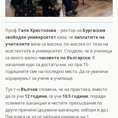
Проф.
Галя Христозова
– ректор на
Бургаския
свободен университет
каза, че
заплатите на
учителите
вече са високи, по-високи от тези на
асистентите в университет. Сподели, че в училища
са много малко
часовете по български
. В
началния курс са достатъчни, но при 15-
годишните сме на последно място. Да се увеличи
хорариумът за учене в училище.
Тук г-н
Вълчев
спомена, че на практика, вместо
да се учи
12 години
, се учи
10.5 години
, поради
големите ваканции и честите прекъсвания по
други причини (дървени ваканции, избори и др.).
Предлага се да се започва училище на 1