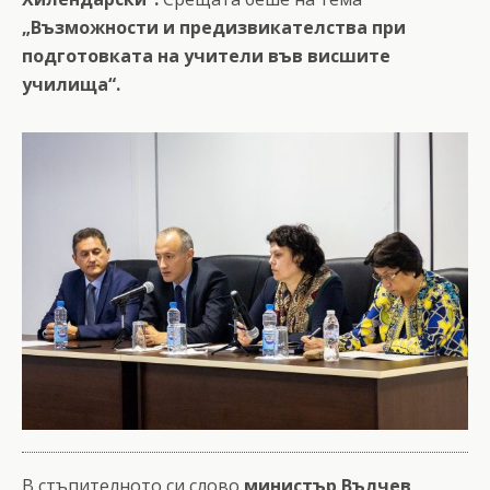
„Възможности и предизвикателства при
подготовката на учители във висшите
училища“.
В стъпителното си слово
министър
Вълчев