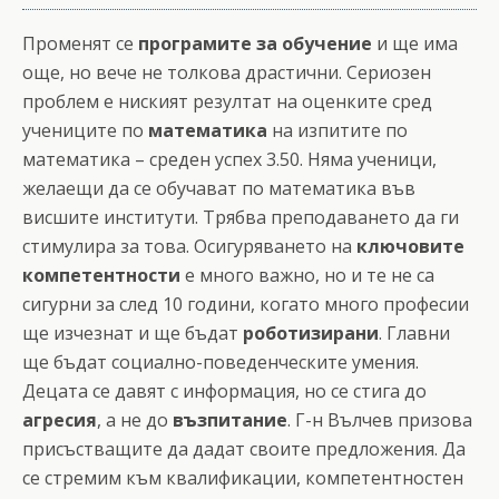
Променят се
програмите за обучение
и ще има
още, но вече не толкова драстични. Сериозен
проблем е ниският резултат на оценките сред
учениците по
математика
на изпитите по
математика – среден успех 3.50. Няма ученици,
желаещи да се обучават по математика във
висшите институти. Трябва преподаването да ги
стимулира за това. Осигуряването на
ключовите
компетентности
е много важно, но и те не са
сигурни за след 10 години, когато много професии
ще изчезнат и ще бъдат
роботизирани
. Главни
ще бъдат социално-поведенческите умения.
Децата се давят с информация, но се стига до
агресия
, а не до
възпитание
. Г-н Вълчев призова
присъстващите да дадат своите предложения. Да
се стремим към квалификации, компетентностен