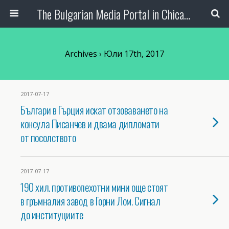
The Bulgarian Media Portal in Chicago
Archives › Юли 17th, 2017
2017-07-17
Българи в Гърция искат отзоваването на
консула Писанчев и двама дипломати
от посолството
2017-07-17
190 хил. противопехотни мини още стоят
в гръмналия завод в Горни Лом. Сигнал
до институциите