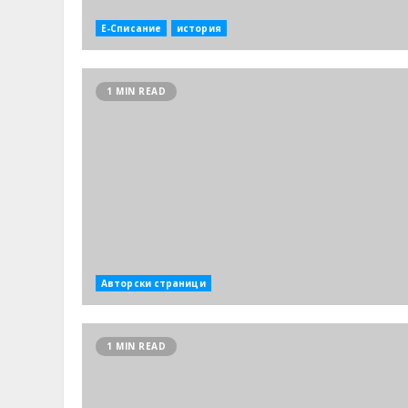
Е-Списание
история
1 MIN READ
Авторски страници
1 MIN READ