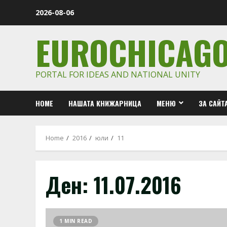
Skip
2026-08-06
to
content
EUROCHICAG
PORTAL FOR IDEAS AND NATIONAL UNITY
HOME
НАШАТА КНИЖАРНИЦА
МЕНЮ
ЗА САЙТ
Home
2016
юли
11
Ден:
11.07.2016
1 MIN READ