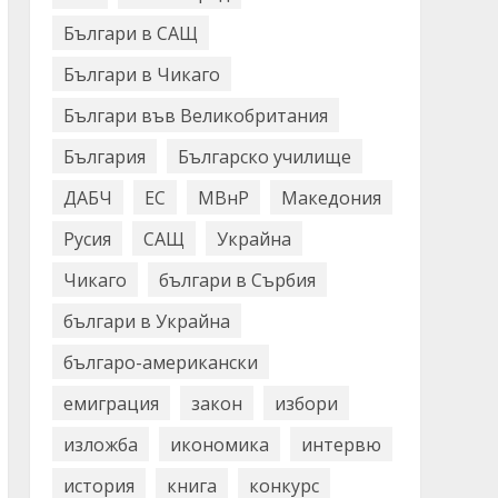
Българи в САЩ
Българи в Чикаго
Българи във Великобритания
България
Българско училище
ДАБЧ
ЕС
МВнР
Македония
Русия
САЩ
Украйна
Чикаго
българи в Сърбия
българи в Украйна
българо-американски
емиграция
закон
избори
изложба
икономика
интервю
история
книга
конкурс