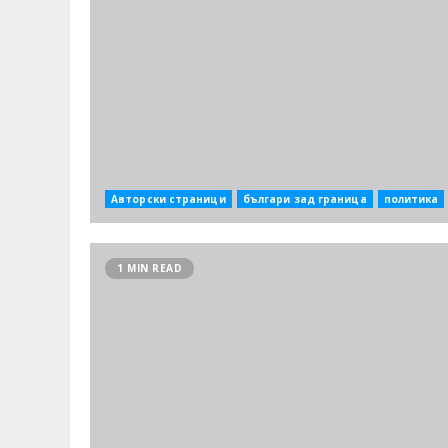
Авторски страници
българи зад граница
политика
1 MIN READ