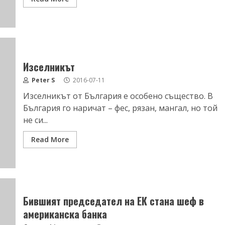
Изселникът
Peter S
2016-07-11
Изселникът от България е особено същество. В
България го наричат – фес, рязан, мангал, но той
не си...
Read More
Бившият председател на ЕК стана шеф в
американска банка