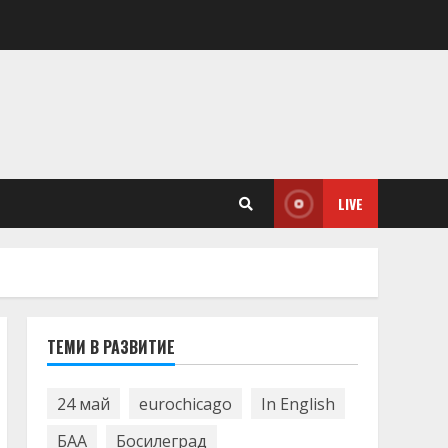
LIVE
ТЕМИ В РАЗВИТИЕ
24 май
eurochicago
In English
БАА
Босилеград