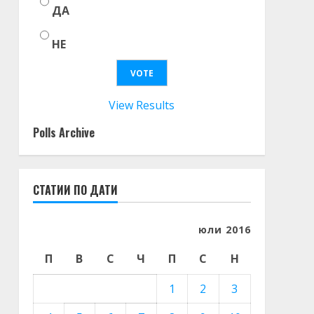
ДА
НЕ
View Results
Polls Archive
СТАТИИ ПО ДАТИ
юли 2016
П
В
С
Ч
П
С
Н
1
2
3