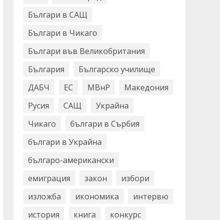
Българи в САЩ
Българи в Чикаго
Българи във Великобритания
България
Българско училище
ДАБЧ
ЕС
МВнР
Македония
Русия
САЩ
Украйна
Чикаго
българи в Сърбия
българи в Украйна
българо-американски
емиграция
закон
избори
изложба
икономика
интервю
история
книга
конкурс