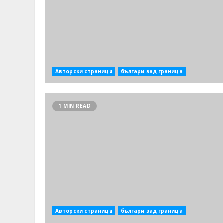
Авторски страници
българи зад граница
1 MIN READ
Авторски страници
българи зад граница