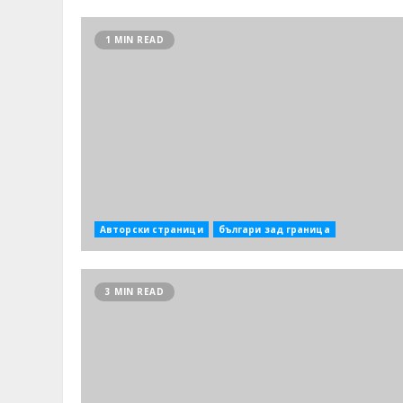
1 MIN READ
Авторски страници
българи зад граница
3 MIN READ