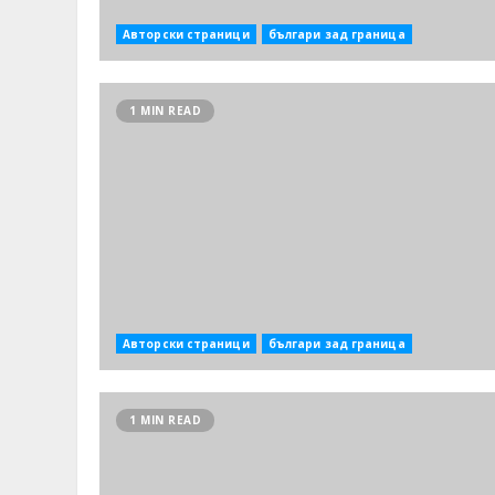
Авторски страници
българи зад граница
1 MIN READ
Авторски страници
българи зад граница
1 MIN READ