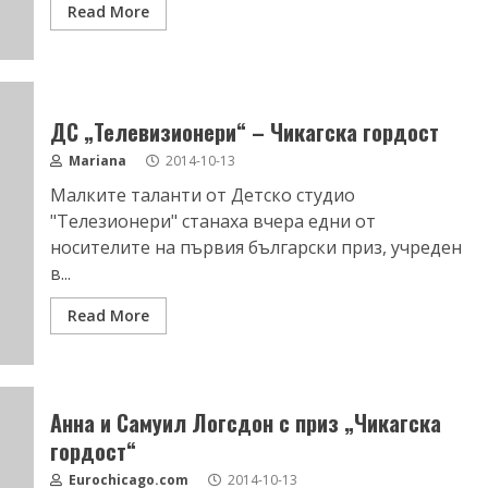
Read More
ДС „Телевизионери“ – Чикагска гордост
Mariana
2014-10-13
Малките таланти от Детско студио
"Телезионери" станаха вчера едни от
носителите на първия български приз, учреден
в...
Read More
Aнна и Самуил Логсдон с приз „Чикагска
гордост“
Eurochicago.com
2014-10-13