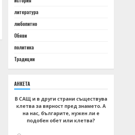
история
литература
любопитно
Обяви
политика
Традиции
АНКЕТА
В САЩ и в други страни съществува
клетва за вярност пред знамето. А
на нас, българите, нужен ли е
подобен обет или клетва?