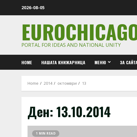
Skip
2026-08-05
to
content
EUROCHICAG
PORTAL FOR IDEAS AND NATIONAL UNITY
HOME
НАШАТА КНИЖАРНИЦА
МЕНЮ
ЗА САЙТ
Home
2014
октомври
13
Ден:
13.10.2014
1 MIN READ