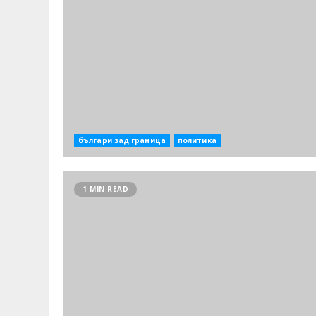
българи зад граница
политика
1 MIN READ