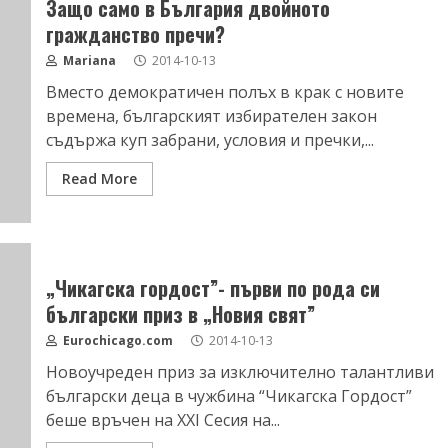
Защо само в България двойното
гражданство пречи?
Mariana
2014-10-13
Вместо демократичен полъх в крак с новите
времена, българският избирателен закон
съдържа куп забрани, условия и пречки,...
Read More
„Чикагска гордост”- първи по рода си
български приз в „Новия свят”
Eurochicago.com
2014-10-13
Новоучреден приз за изключително талантливи
български деца в чужбина “Чикагска Гордост”
беше връчен на ХХІ Сесия на...