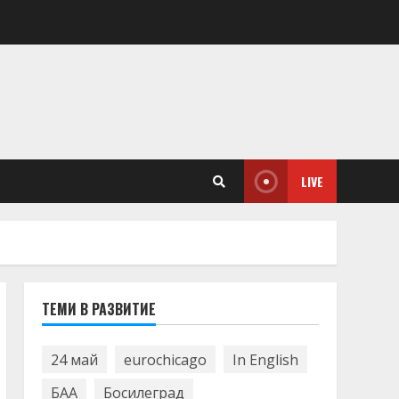
LIVE
ТЕМИ В РАЗВИТИЕ
24 май
eurochicago
In English
БАА
Босилеград