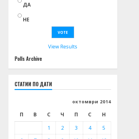
ДА
НЕ
View Results
Polls Archive
СТАТИИ ПО ДАТИ
октомври 2014
П
В
С
Ч
П
С
Н
1
2
3
4
5