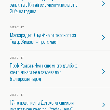
заплата в Китай се е увеличавала с по
20% на година
2013-01-17
Маскарадът „Съдебна отговорност за
Тодор Живков“ – трета част
2013-01-17
Проф. Райкин: Има нещо много дълбоко,
което винаги ме е свързвало с
българския народ
2013-01-17
17-то издание на Детско-юношеския
литературен конкурс „Стефан Гечев“