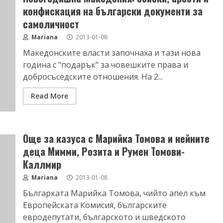
конфискация на български документи за
самоличност
Mariana
2013-01-08
Македонските власти започнаха и тази нова
година с "подарък" за човешките права и
добросъседските отношения. На 2...
Read More
Още за казуса с Марийка Томова и нейните
деца Мимми, Розита и Румен Томови-
Каллмир
Mariana
2013-01-08
Българката Марийка Томова, чийто апел към
Европейската Комисия, българските
евродепутати, българското и шведското