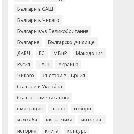
Българи в САЩ
Българи в Чикаго
Българи във Великобритания
България
Българско училище
ДАБЧ
ЕС
МВнР
Македония
Русия
САЩ
Украйна
Чикаго
българи в Сърбия
българи в Украйна
българо-американски
емиграция
закон
избори
изложба
икономика
интервю
история
книга
конкурс