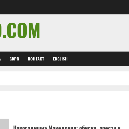
O.COM
А
GDPR
КОНТАКТ
ENGLISH
Новогодишна Македония: обиски, арести и