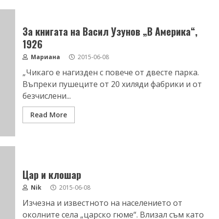
За книгата на Васил Узунов „В Америка“,
1926
Мариана
2015-06-08
„Чикаго е нагизден с повече от двесте парка.
Въпреки пушеците от 20 хиляди фабрики и от
безчислени...
Read More
Цар и клошар
Nik
2015-06-08
Изчезна и известното на населението от
околните села „царско гюме“. Влизал съм като