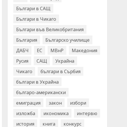
Българи в САЩ
Българи в Чикаго
Българи във Великобритания
България
Българско училище
ДАБЧ
ЕС
МВнР
Македония
Русия
САЩ
Украйна
Чикаго
българи в Сърбия
българи в Украйна
българо-американски
емиграция
закон
избори
изложба
икономика
интервю
история
книга
конкурс