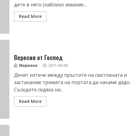
дете в него (наблизо имахме...
Read More
Вересия от Господ
Мариана
2015-06-08
Денят изтече между пръстите на светлината и
застанахме тримата на портата да чакаме дядо.
Съседите седяха на...
Read More