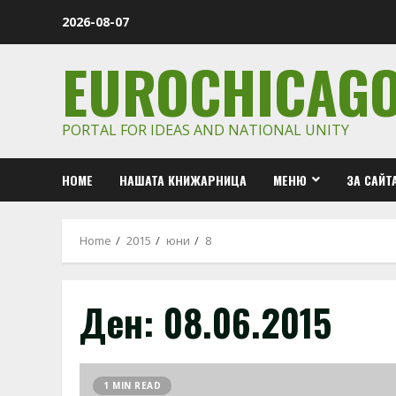
Skip
2026-08-07
to
content
EUROCHICAG
PORTAL FOR IDEAS AND NATIONAL UNITY
HOME
НАШАТА КНИЖАРНИЦА
МЕНЮ
ЗА САЙТ
Home
2015
юни
8
Ден:
08.06.2015
1 MIN READ