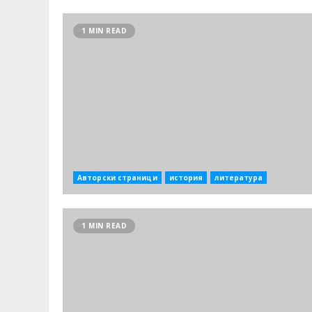
1 MIN READ
Авторски страници
история
литература
1 MIN READ