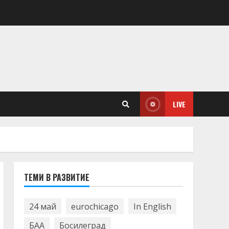
LIVE
ТЕМИ В РАЗВИТИЕ
24 май
eurochicago
In English
БАА
Босилеград