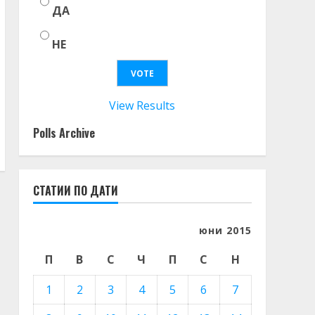
ДА
НЕ
View Results
Polls Archive
СТАТИИ ПО ДАТИ
юни 2015
П
В
С
Ч
П
С
Н
1
2
3
4
5
6
7