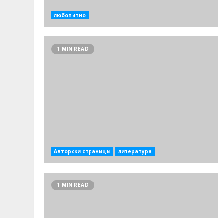
любопитно
1 MIN READ
Авторски страници
литература
1 MIN READ