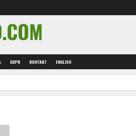
O.COM
А
GDPR
КОНТАКТ
ENGLISH