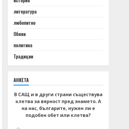
история
литература
любопитно
Обяви
политика
Традиции
АНКЕТА
В САЩ и в други страни съществува
клетва за вярност пред знамето. А
на нас, българите, нужен ли е
подобен обет или клетва?