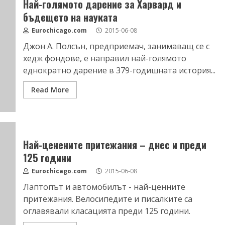
Най-голямото дарение за Харвард и
бъдещето на науката
Eurochicago.com
2015-06-08
Джон А. Полсън, предприемач, занимаващ се с
хедж фондове, е направил най-голямото
еднократно дарение в 379-годишната история...
Read More
Най-ценените притежания – днес и преди
125 години
Eurochicago.com
2015-06-08
Лаптопът и автомобилът - най-ценните
притежания. Велосипедите и писалките са
оглавявали класацията преди 125 години.