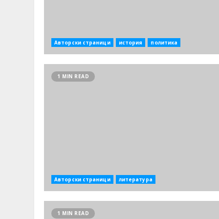
Авторски страници
история
политика
1 MIN READ
Авторски страници
литература
1 MIN READ