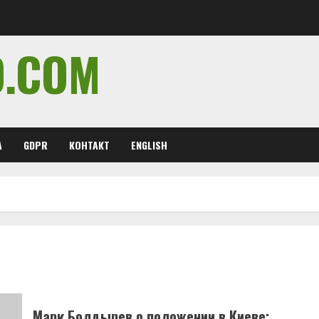
O.COM
А
GDPR
КОНТАКТ
ENGLISH
Марк Болдырев о положении в Киеве: