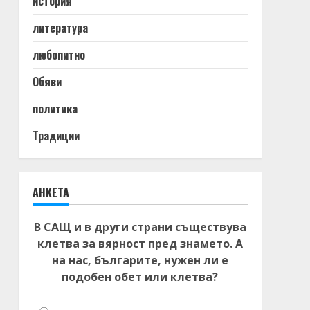
история
литература
любопитно
Обяви
политика
Традиции
АНКЕТА
В САЩ и в други страни съществува
клетва за вярност пред знамето. А
на нас, българите, нужен ли е
подобен обет или клетва?