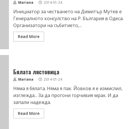
Mariana
2014-01-24
Инициатор за честването на Димитър Мутев е
Генералното консулство на Р. България в Одеса.
Организатори на събитието,...
Read More
Бялата лястовица
Mariana
2014-01-24
Няма я бялата. Няма я пак. Йовков я е измислил,
изглежда... За да прогони горчивия мрак. И да
запали надежда.
Read More