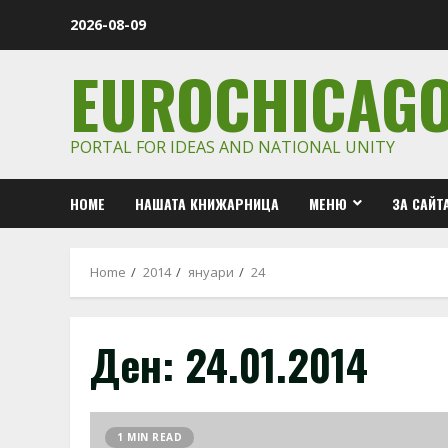
Skip
2026-08-09
to
content
EUROCHICAG
PORTAL FOR IDEAS AND NATIONAL UNITY
HOME
НАШАТА КНИЖАРНИЦА
МЕНЮ
ЗА САЙТ
Home
2014
януари
24
Ден:
24.01.2014
1 MIN READ