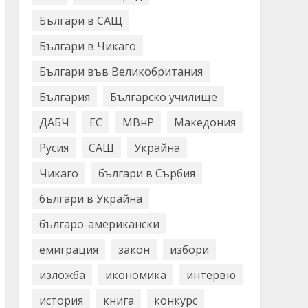
Българи в САЩ
Българи в Чикаго
Българи във Великобритания
България
Българско училище
ДАБЧ
ЕС
МВнР
Македония
Русия
САЩ
Украйна
Чикаго
българи в Сърбия
българи в Украйна
българо-американски
емиграция
закон
избори
изложба
икономика
интервю
история
книга
конкурс