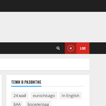
LIVE
ТЕМИ В РАЗВИТИЕ
24 май
eurochicago
In English
БАА
Босилеград