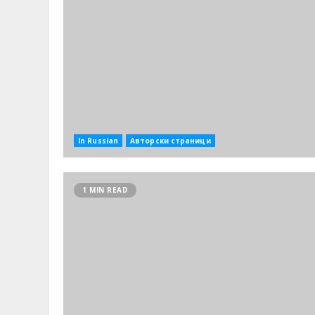
In Russian
Авторски страници
1 MIN READ