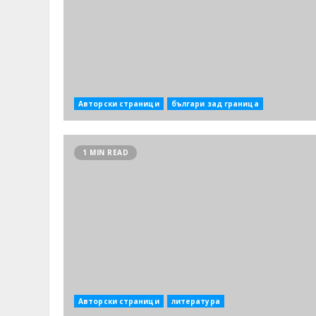
Авторски страници
българи зад граница
1 MIN READ
Авторски страници
литература