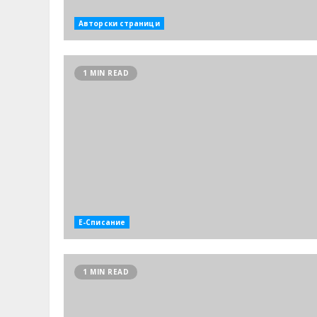
Авторски страници
1 MIN READ
Е-Списание
1 MIN READ