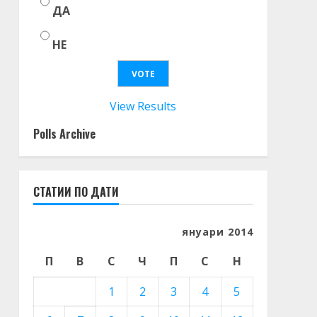
ДА
НЕ
View Results
Polls Archive
СТАТИИ ПО ДАТИ
януари 2014
П
В
С
Ч
П
С
Н
1
2
3
4
5