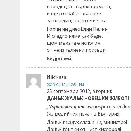
народецът, търпял хомота,
и ще го грабят зверове
за не един, но сто живота.
Горчи ни днес Елин Пелин.
И сладко няма как бъде,
щом мъката е исполин
от неизпълнени присъди.
Ведролей
Nik
каза:
2013-01-13 в 12:51 PM
25 септември 2012, вторник
ДАНЪК ЖАЛЪК ЧОВЕШКИ ЖИВОТ!
„Управляващите заговориха и за дан
(из медийния печат в България)
Данък въздух сложи ни, министре!
Данък глътки от чист кислород!