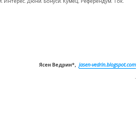
и. Интерес. Дюни. Бонуси. Кумец. Референдум. Ток.
Ясен Ведрин*,
jasen-vedrin.blogspot.com
.