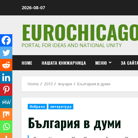
Skip
2026-08-07
to
content
EUROCHICAG
PORTAL FOR IDEAS AND NATIONAL UNITY
HOME
НАШАТА КНИЖАРНИЦА
МЕНЮ
ЗА САЙТ
Home
2013
януари
България в думи
Избрано
литература
България в думи