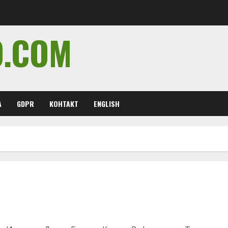
O.COM
А
GDPR
КОНТАКТ
ENGLISH