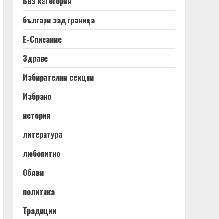
Без категория
българи зад граница
Е-Списание
Здраве
Избирателни секции
Избрано
история
литература
любопитно
Обяви
политика
Традиции