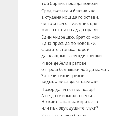
той бирник нека да повози.
Сред гъстата и блатна кал
в студена нощ да го остави,
че тръгнал е – изедник цял
животът ни на ад да прави.
Един Андрешко, братко мой!
Една присъда по човешки.
Сълзите станаха порой
да плащаме за чужди грешки.
И все дебели вратове
от грош бедняшки лой да мажат.
За тези техни грехове
веднъж поне да се накажат.
Позор да ги петни, позор!
А не да се измъкват сухи…
Но как слепец намира взор
или пък звук душите глухи?
Затъва в кално битие