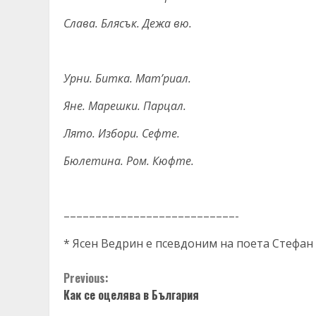
Слава. Блясък. Дежа вю.
Урни. Битка. Мат’риал.
Яне. Марешки. Парцал.
Лято. Избори. Сефте.
Бюлетина. Ром. Кюфте.
–––––––––––––––––––––––––––-
* Ясен Ведрин e псевдоним на поета Стефан
Continue
Previous:
Как се оцелява в България
Reading