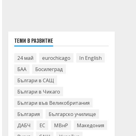
ТЕМИ В РАЗВИТИЕ
24 май
eurochicago
In English
БАА
Босилеград
Българи в САЩ
Българи в Чикаго
Българи във Великобритания
България
Българско училище
ДАБЧ
ЕС
МВнР
Македония