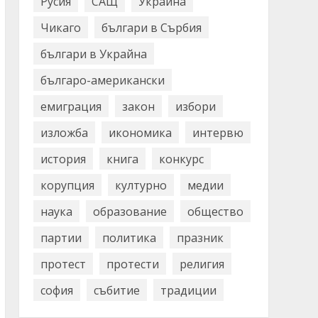
Русия
САЩ
Украйна
Чикаго
българи в Сърбия
българи в Украйна
българо-американски
емиграция
закон
избори
изложба
икономика
интервю
история
книга
конкурс
корупция
културно
медии
наука
образование
общество
партии
политика
празник
протест
протести
религия
софия
събитие
традиции