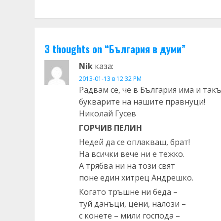
3 thoughts on “
България в думи
”
Nik
каза:
2013-01-13 в 12:32 PM
Радвам се, че в България има и так
букварите на нашите правнуци!
Николай Гусев
ГОРЧИВ ПЕЛИН
Недей да се оплакваш, брат!
На всички вече ни е тежко.
А трябва ни на този свят
поне един хитрец Андрешко.
Когато тръшне ни беда –
туй данъци, цени, налози –
с конете – мили господа –