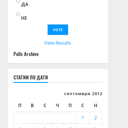
ДА
НЕ
View Results
Polls Archive
СТАТИИ ПО ДАТИ
септември 2012
П
В
С
Ч
П
С
Н
1
2