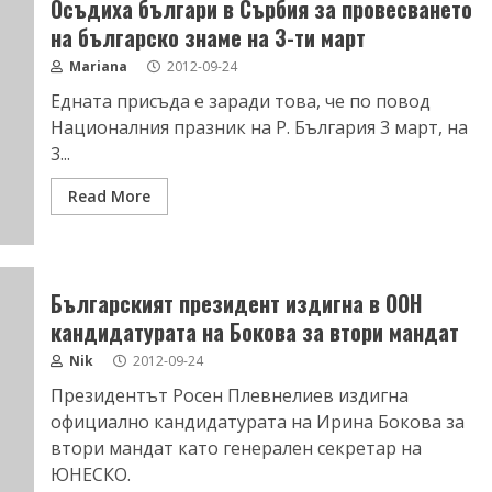
Осъдиха българи в Сърбия за провесването
на българско знаме на 3-ти март
Mariana
2012-09-24
Едната присъда е заради това, че по повод
Националния празник на Р. България 3 март, на
3...
Read More
Българският президент издигна в ООН
кандидатурата на Бокова за втори мандат
Nik
2012-09-24
Президентът Росен Плевнелиев издигна
официално кандидатурата на Ирина Бокова за
втори мандат като генерален секретар на
ЮНЕСКО.