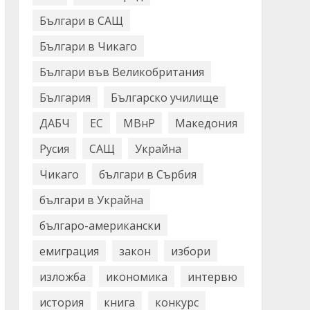
Българи в САЩ
Българи в Чикаго
Българи във Великобритания
България
Българско училище
ДАБЧ
ЕС
МВнР
Македония
Русия
САЩ
Украйна
Чикаго
българи в Сърбия
българи в Украйна
българо-американски
емиграция
закон
избори
изложба
икономика
интервю
история
книга
конкурс