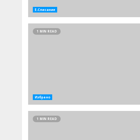
Е-Списание
1 MIN READ
Избрано
1 MIN READ