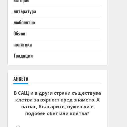
история
литература
любопитно
Обяви
политика
Традиции
АНКЕТА
В САЩ и в други страни съществува
клетва за вярност пред знамето. А
на нас, българите, нужен ли е
подобен обет или клетва?