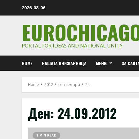
Skip
2026-08-06
to
content
EUROCHICAG
PORTAL FOR IDEAS AND NATIONAL UNITY
HOME
НАШАТА КНИЖАРНИЦА
МЕНЮ
ЗА САЙТ
Home
2012
септември
24
Ден:
24.09.2012
1 MIN READ