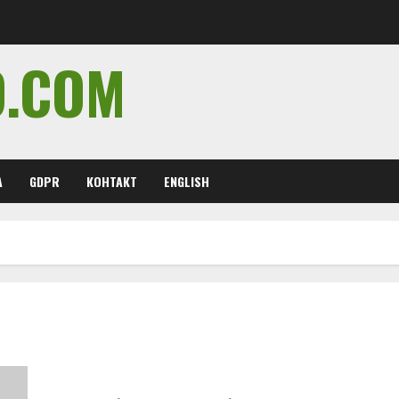
O.COM
А
GDPR
КОНТАКТ
ENGLISH