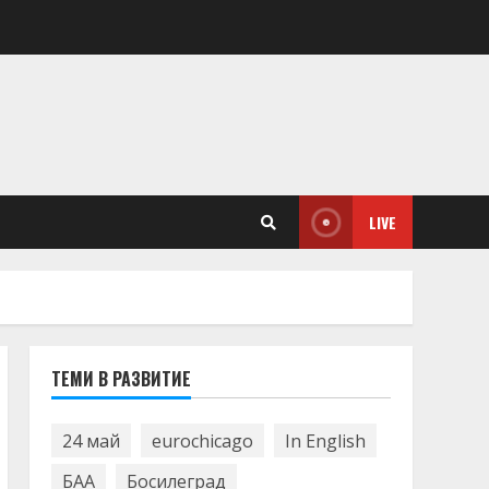
LIVE
ТЕМИ В РАЗВИТИЕ
24 май
eurochicago
In English
БАА
Босилеград