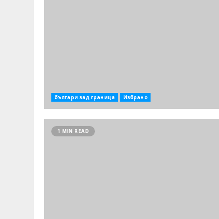
българи зад граница
Избрано
1 MIN READ