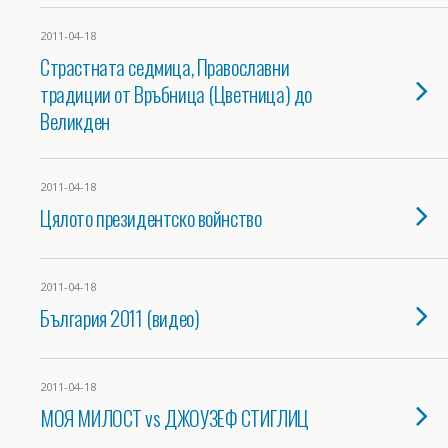
2011-04-18
Страстната седмица, Православни
традиции от Връбница (Цветница) до
Великден
2011-04-18
Цялото президентско войнство
2011-04-18
България 2011 (видео)
2011-04-18
МОЯ МИЛОСТ vs ДЖОУЗЕФ СТИГЛИЦ