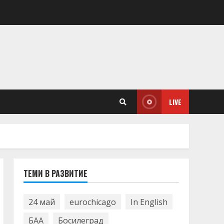
LIVE
ТЕМИ В РАЗВИТИЕ
24 май
eurochicago
In English
БАА
Босилеград