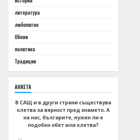
история
литература
любопитно
Обяви
политика
Традиции
АНКЕТА
В САЩ и в други страни съществува
клетва за вярност пред знамето. А
на нас, българите, нужен ли е
подобен обет или клетва?