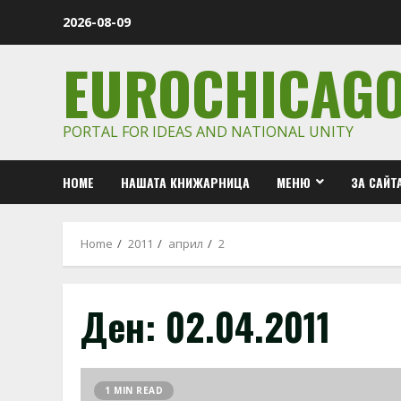
Skip
2026-08-09
to
content
EUROCHICAG
PORTAL FOR IDEAS AND NATIONAL UNITY
HOME
НАШАТА КНИЖАРНИЦА
МЕНЮ
ЗА САЙТ
Home
2011
април
2
Ден:
02.04.2011
1 MIN READ