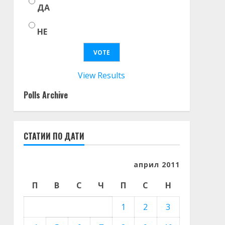
ДА
НЕ
View Results
Polls Archive
СТАТИИ ПО ДАТИ
април 2011
П
В
С
Ч
П
С
Н
1
2
3