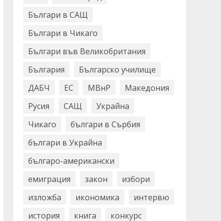
Българи в САЩ
Българи в Чикаго
Българи във Великобритания
България
Българско училище
ДАБЧ
ЕС
МВнР
Македония
Русия
САЩ
Украйна
Чикаго
българи в Сърбия
българи в Украйна
българо-американски
емиграция
закон
избори
изложба
икономика
интервю
история
книга
конкурс