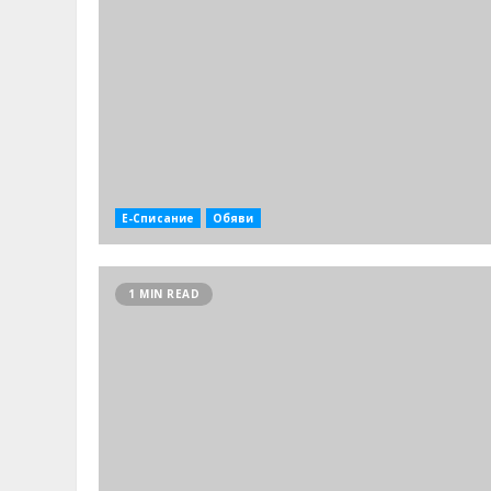
Е-Списание
Обяви
1 MIN READ