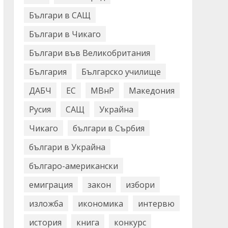
Българи в САЩ
Българи в Чикаго
Българи във Великобритания
България
Българско училище
ДАБЧ
ЕС
МВнР
Македония
Русия
САЩ
Украйна
Чикаго
българи в Сърбия
българи в Украйна
българо-американски
емиграция
закон
избори
изложба
икономика
интервю
история
книга
конкурс