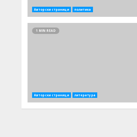
Авторски страници
политика
1 MIN READ
Авторски страници
литература