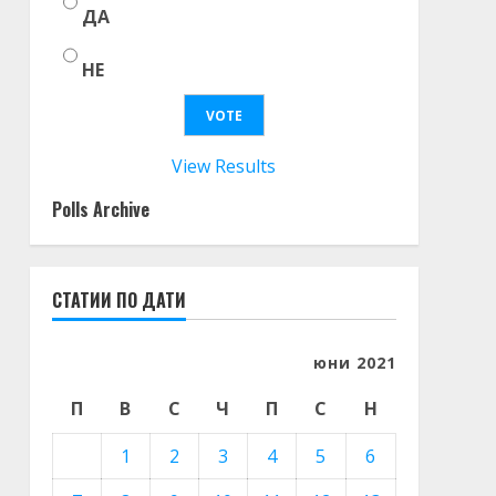
ДА
НЕ
View Results
Polls Archive
СТАТИИ ПО ДАТИ
юни 2021
П
В
С
Ч
П
С
Н
1
2
3
4
5
6