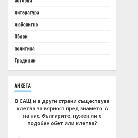
история
литература
любопитно
Обяви
политика
Традиции
АНКЕТА
В САЩ и в други страни съществува
клетва за вярност пред знамето. А
на нас, българите, нужен ли е
подобен обет или клетва?