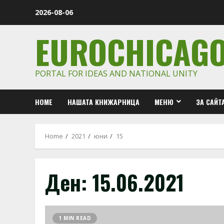
Skip
2026-08-06
to
content
EUROCHICAG
PORTAL FOR IDEAS AND NATIONAL UNITY
HOME
НАШАТА КНИЖАРНИЦА
МЕНЮ
ЗА САЙТ
Home
2021
юни
15
Ден:
15.06.2021
1 MIN READ