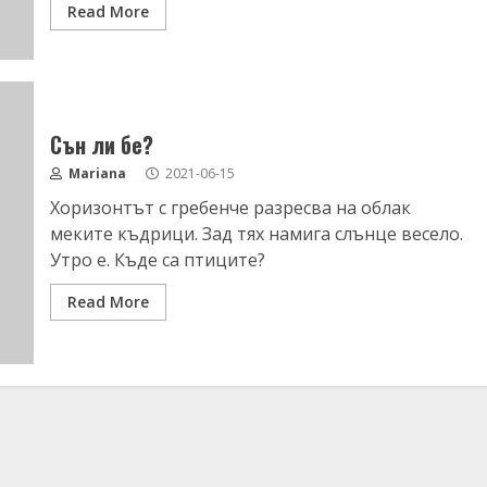
Read More
Сън ли бе?
Mariana
2021-06-15
Хоризонтът с гребенче разресва на облак
меките къдрици. Зад тях намига слънце весело.
Утро е. Къде са птиците?
Read More