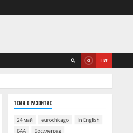
LIVE
ТЕМИ В РАЗВИТИЕ
24 май
eurochicago
In English
БАА
Босилеград