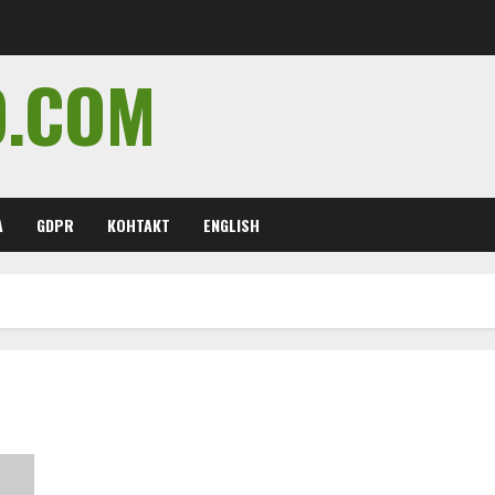
O.COM
А
GDPR
КОНТАКТ
ENGLISH