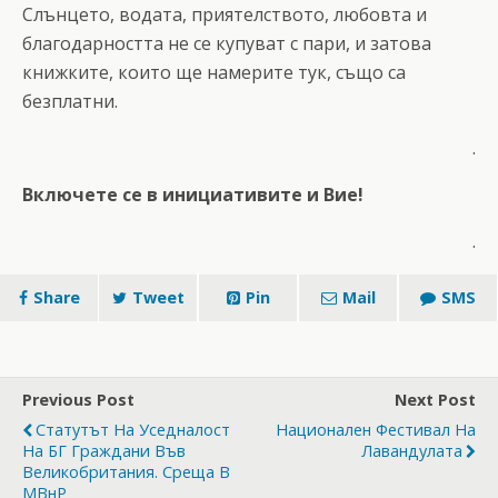
Слънцето, водата, приятелството, любовта и
благодарността не се купуват с пари, и затова
книжките, които ще намерите тук, също са
безплатни.
.
Включете се в инициативите и Вие!
.
Share
Tweet
Pin
Mail
SMS
Previous Post
Next Post
Статутът На Уседналост
Национален Фестивал На
На БГ Граждани Във
Лавандулата
Великобритания. Среща В
МВнР