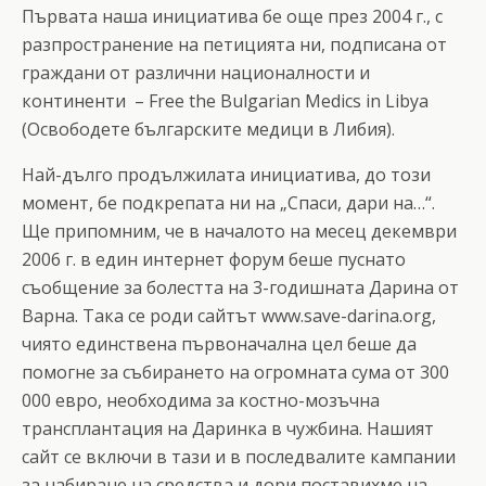
Първата наша инициатива бе още през 2004 г., с
разпространение на петицията ни, подписана от
граждани от различни националности и
континенти – Free the Bulgarian Medics in Libya
(Освободете българските медици в Либия).
Най-дълго продължилата инициатива, до този
момент, бе подкрепата ни на „Спаси, дари на…“.
Ще припомним, че в началото на месец декември
2006 г. в един интернет форум беше пуснато
съобщение за болестта на 3-годишната Дарина от
Варна. Така се роди сайтът www.save-darina.org,
чиято единствена първоначална цел беше да
помогне за събирането на огромната сума от 300
000 евро, необходима за костно-мозъчна
трансплантация на Даринка в чужбина. Нашият
сайт се включи в тази и в последвалите кампании
за набиране на средства и дори поставихме на