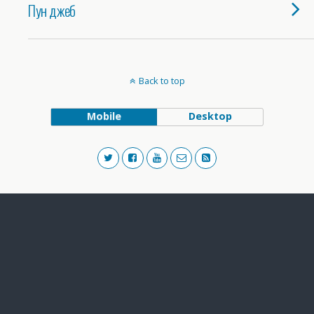
Пун джеб
Back to top
Mobile
Desktop