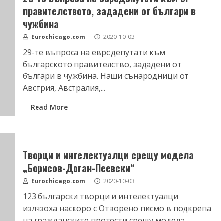
правителството, зададени от българи в
чужбина
Eurochicago.com
2020-10-03
29-те въпроса на евродепутати към
българското правителство, зададени от
българи в чужбина. Наши сънародници от
Австрия, Австралия,...
Read More
Творци и интелектуалци срещу модела
„Борисов-Доган-Пеевски“
Eurochicago.com
2020-10-03
123 български творци и интелектуалци
излязоха наскоро с Отворено писмо в подкрепа
на гражданските протести срещу модела...