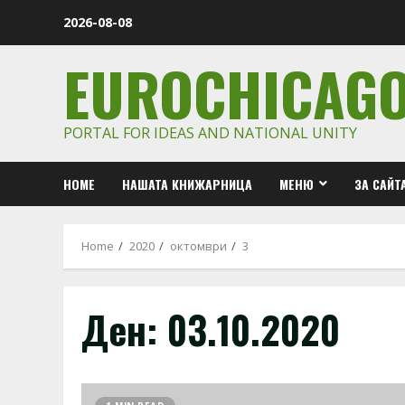
Skip
2026-08-08
to
content
EUROCHICAG
PORTAL FOR IDEAS AND NATIONAL UNITY
HOME
НАШАТА КНИЖАРНИЦА
МЕНЮ
ЗА САЙТ
Home
2020
октомври
3
Ден:
03.10.2020