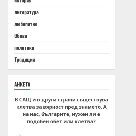
история
литература
любопитно
Обяви
политика
Традиции
АНКЕТА
В САЩ и в други страни съществува
клетва за вярност пред знамето. А
на нас, българите, нужен ли е
подобен обет или клетва?