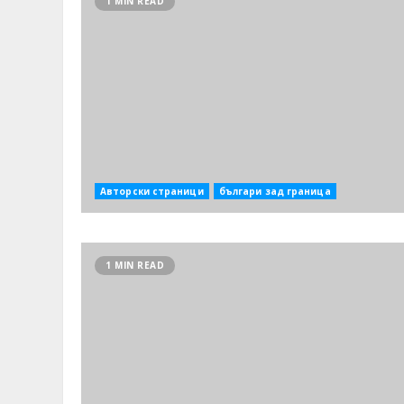
1 MIN READ
Авторски страници
българи зад граница
1 MIN READ