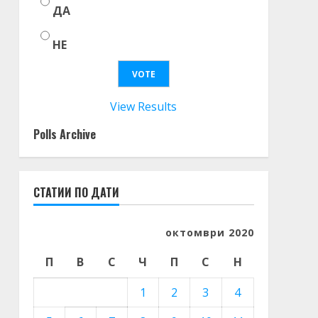
ДА
НЕ
View Results
Polls Archive
СТАТИИ ПО ДАТИ
октомври 2020
П
В
С
Ч
П
С
Н
1
2
3
4