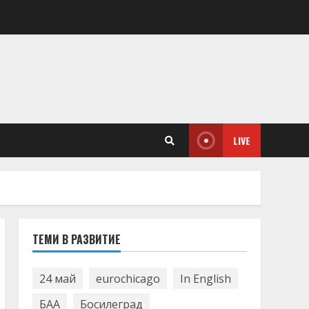
LIVE
ТЕМИ В РАЗВИТИЕ
24 май
eurochicago
In English
БАА
Босилеград