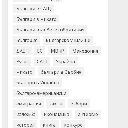
Българи в САЩ
Българи в Чикаго
Българи във Великобритания
България
Българско училище
ДАБЧ
ЕС
МВнР
Македония
Русия
САЩ
Украйна
Чикаго
българи в Сърбия
българи в Украйна
българо-американски
емиграция
закон
избори
изложба
икономика
интервю
история
книга
конкурс