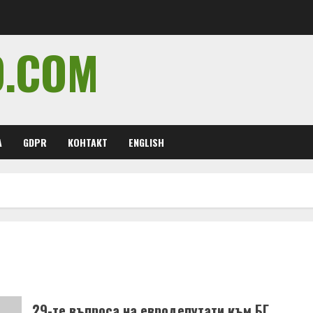
O.COM
А
GDPR
КОНТАКТ
ENGLISH
29-те въпроса на евродепутати към БГ