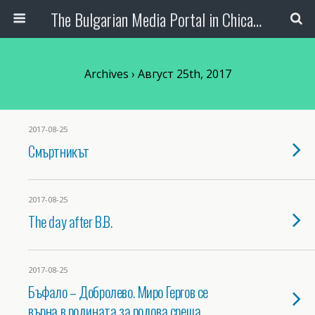
The Bulgarian Media Portal in Chicago
Archives › Август 25th, 2017
2017-08-25
Смъртникът
2017-08-25
The day after B.B.
2017-08-25
Бъфало – Добролево. Миро Гергов се
върна в родината за родова среща