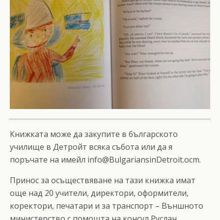
Книжката може да закупите в българското
училище в Детройт всяка събота или да я
поръчате на имейл
info@BulgariansinDetroit.ocm
.
Принос за осъществяване на тази книжка имат
още над 20 учители, директори, оформители,
коректори, печатари и за транспорт – Външното
министерство с помощта на консул Руслан