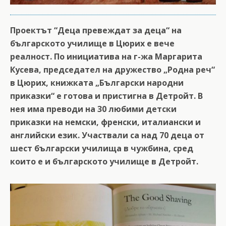
Проектът “Деца превеждат за деца“ на
българското училище в Цюрих е вече
реалност. По инициатива на г-жа Маргарита
Кусева, председател на дружество „Родна реч“
в Цюрих, книжката „Български народни
приказки“ е готова и пристигна в Детройт. В
нея има преводи на 30 любими детски
приказки на немски, френски, италиански и
английски език. Участвали са над 70 деца от
шест български училища в чужбина, сред
които е и българското училище в Детройт.