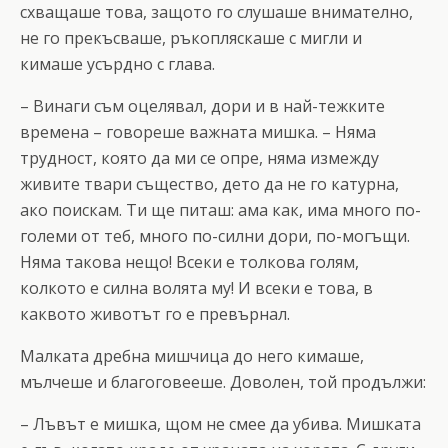
схващаше това, защото го слушаше внимателно,
не го прекъсваше, ръкопляскаше с мигли и
кимаше усърдно с глава.
– Винаги съм оцелявал, дори и в най-тежките
времена – говореше важната мишка. – Няма
трудност, която да ми се опре, няма измежду
живите твари същество, дето да не го катурна,
ако поискам. Ти ще питаш: ама как, има много по-
големи от теб, много по-силни дори, по-могъщи.
Няма такова нещо! Всеки е толкова голям,
колкото е силна волята му! И всеки е това, в
каквото животът го е превърнал.
Малката дребна мишчица до него кимаше,
мълчеше и благоговееше. Доволен, той продължи:
– Лъвът е мишка, щом не смее да убива. Мишката