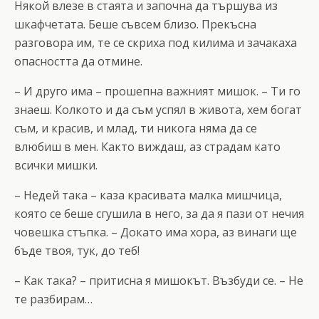
Някой влезе в стаята и започна да тършува из
шкафчетата. Беше съвсем близо. Прекъсна
разговора им, те се скриха под килима и зачакаха
опасността да отмине.
– И друго има – прошепна важният мишок. – Ти го
знаеш. Колкото и да съм успял в живота, хем богат
съм, и красив, и млад, ти никога няма да се
влюбиш в мен. Както виждаш, аз страдам като
всички мишки.
– Недей така – каза красивата малка мишчица,
която се беше сгушила в него, за да я пази от нечия
човешка стъпка. – Докато има хора, аз винаги ще
бъде твоя, тук, до теб!
– Как така? – притисна я мишокът. Възбуди се. – Не
те разбирам…