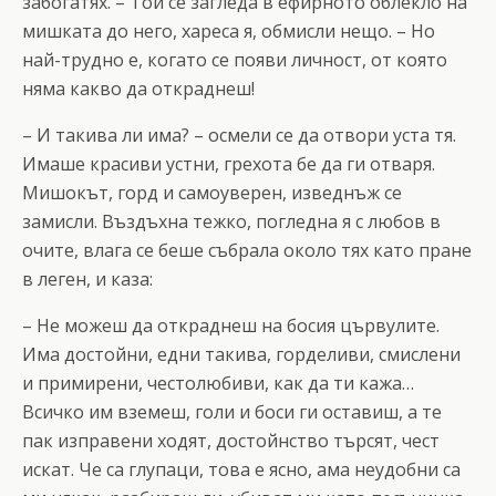
забогатях. – Той се загледа в ефирното облекло на
мишката до него, хареса я, обмисли нещо. – Но
най-трудно е, когато се появи личност, от която
няма какво да откраднеш!
– И такива ли има? – осмели се да отвори уста тя.
Имаше красиви устни, грехота бе да ги отваря.
Мишокът, горд и самоуверен, изведнъж се
замисли. Въздъхна тежко, погледна я с любов в
очите, влага се беше събрала около тях като пране
в леген, и каза:
– Не можеш да откраднеш на босия цървулите.
Има достойни, едни такива, горделиви, смислени
и примирени, честолюбиви, как да ти кажа…
Всичко им вземеш, голи и боси ги оставиш, а те
пак изправени ходят, достойнство търсят, чест
искат. Че са глупаци, това е ясно, ама неудобни са