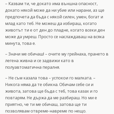
– Казвам ти, че докато има външна опасност,
докато някой може да ни убие или нарани, аз ще
предпочета да бъда с някой силен, умен, богат и
млад като теб. Не можеш да избираш, когато
животът ти е от ден до пладне, когато всеки ден
може да умреш. Просто се наслаждаваш на всяка
минута, това е.
– Значи ме обичаш! – очите му грейнаха, прането в
легена живна и се задвижи като в
полуавтоматична пералня.
– Не съм казала това – успокои го малката. –
Никога няма да те обикна. Обичам себе си и
живота, затова ще бъда с теб, това казах и го
повтарям. Не държа да ме разбираш. Но ми е
приятно, че ти ме обичаш, затова ще ти
позволявам отвреме-навреме по нещо.