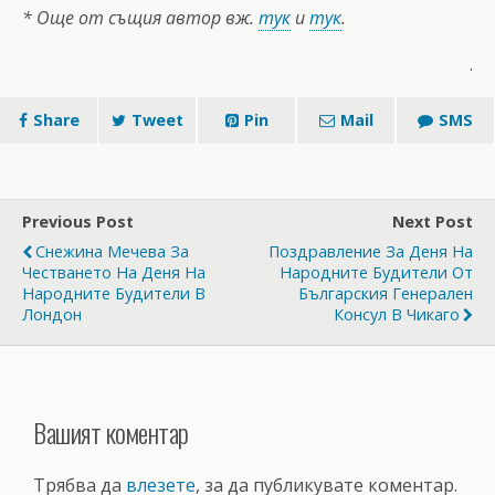
* Още от същия автор вж.
тук
и
тук
.
.
Share
Tweet
Pin
Mail
SMS
Previous Post
Next Post
Снежина Мечева За
Поздравление За Деня На
Честването На Деня На
Народните Будители От
Народните Будители В
Българския Генерален
Лондон
Консул В Чикаго
Вашият коментар
Трябва да
влезете
, за да публикувате коментар.