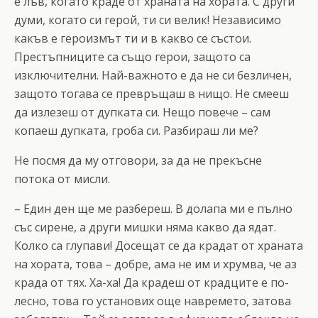
е лъв, когато краде от храната на хората. С други
думи, когато си герой, ти си велик! Независимо
какъв е героизмът ти и в какво се състои.
Престъпниците са също герои, защото са
изключителни. Най-важното е да не си безличен,
защото тогава се превръщаш в нищо. Не смееш
да излезеш от дупката си. Нещо повече – сам
копаеш дупката, гроба си. Разбираш ли ме?
Не посмя да му отговори, за да не прекъсне
потока от мисли.
– Един ден ще ме разбереш. В долапа ми е пълно
със сирене, а други мишки няма какво да ядат.
Колко са глупави! Досещат се да крадат от храната
на хората, това – добре, ама не им и хрумва, че аз
крада от тях. Ха-ха! Да крадеш от крадците е по-
лесно, това го установих още навремето, затова