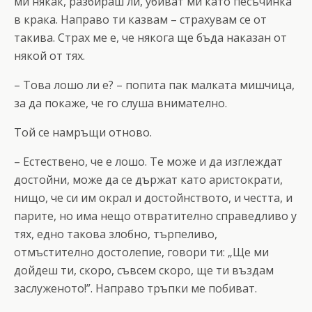
ми някак, разбираш ли, убиват ми като песъчинка
в крака. Направо ти казвам – страхувам се от
такива. Страх ме е, че някога ще бъда наказан от
някой от тях.
– Това лошо ли е? – попита пак малката мишчица,
за да покаже, че го слуша внимателно.
Той се намръщи отново.
– Естествено, че е лошо. Те може и да изглеждат
достойни, може да се държат като аристократи,
нищо, че си им окрал и достойнството, и честта, и
парите, но има нещо отвратително справедливо у
тях, едно такова злобно, търпеливо,
отмъстително достолепие, говори ти: „Ще ми
дойдеш ти, скоро, съвсем скоро, ще ти въздам
заслуженото!”. Направо тръпки ме побиват.