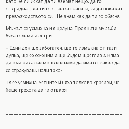
като че ли искат да ти вземат нещо, да го
откраднат, да ти го отнемат насила, за да покажат
превъзходството си… Не знам как да ти го обясня.
Мъжът се усмихна и я целуна. Предните му зъби
бяха големи и остри.
– Един ден ще забогатея, ще те измъкна от тази
дупка, ще се оженим и ще бъдем щастливи. Няма
да има никакви мишки и няма да има от какво да
се страхуваш, нали така?
Тя се усмихна. Устните й бяха толкова красиви, че
беше грехота да ги отваря.
–––––––––––––––––––––––––––––––––––––––––––––
–––––––––––