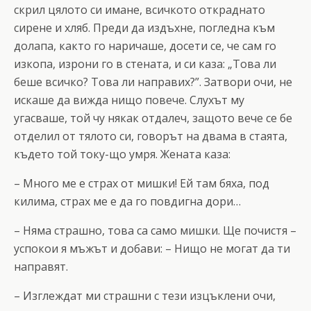
скрил цялото си имане, всичкото откраднато
сирене и хляб. Преди да издъхне, погледна към
долапа, както го наричаше, досети се, че сам го
изкопа, изрони го в стената, и си каза: „Това ли
беше всичко? Това ли направих?”. Затвори очи, не
искаше да вижда нищо повече. Слухът му
угасваше, той чу някак отдалеч, защото вече се бе
отделил от тялото си, говорът на двама в стаята,
където той току-що умря. Жената каза:
– Много ме е страх от мишки! Ей там бяха, под
килима, страх ме е да го повдигна дори…
– Няма страшно, това са само мишки. Ще почистя –
успокои я мъжът и добави: – Нищо не могат да ти
направят.
– Изглеждат ми страшни с тези изцъклени очи,