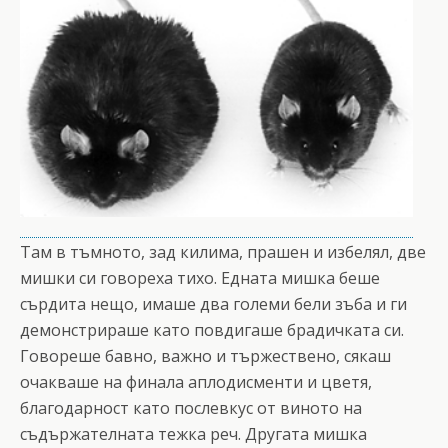
Там в тъмното, зад килима, прашен и избелял, две
мишки си говореха тихо. Едната мишка беше
сърдита нещо, имаше два големи бели зъба и ги
демонстрираше като повдигаше брадичката си.
Говореше бавно, важно и тържествено, сякаш
очакваше на финала аплодисменти и цветя,
благодарност като послевкус от виното на
съдържателната тежка реч. Другата мишка