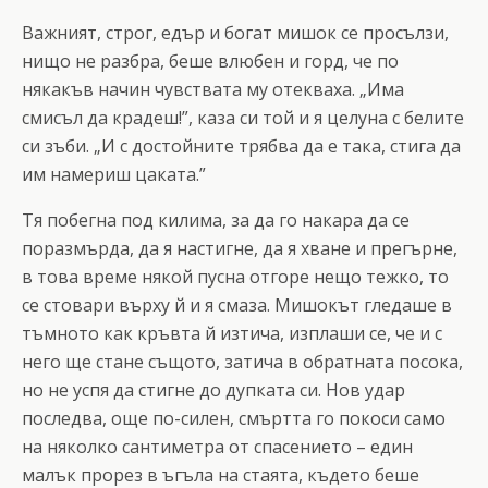
Важният, строг, едър и богат мишок се просълзи,
нищо не разбра, беше влюбен и горд, че по
някакъв начин чувствата му отекваха. „Има
смисъл да крадеш!”, каза си той и я целуна с белите
си зъби. „И с достойните трябва да е така, стига да
им намериш цаката.”
Тя побегна под килима, за да го накара да се
поразмърда, да я настигне, да я хване и прегърне,
в това време някой пусна отгоре нещо тежко, то
се стовари върху й и я смаза. Мишокът гледаше в
тъмното как кръвта й изтича, изплаши се, че и с
него ще стане същото, затича в обратната посока,
но не успя да стигне до дупката си. Нов удар
последва, още по-силен, смъртта го покоси само
на няколко сантиметра от спасението – един
малък прорез в ъгъла на стаята, където беше