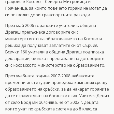
градове в Косово – Северна Митровица и
Грачаница, за които повечето горани не могат да
си позволят дори транспортните разходи.
През май 2006 горанските учители в община
Драгаш прекъснаха договорите си с
министерството на образованието на Косово и
решиха да получават заплатите си от Сърбия.
Всички 160 учители в община Драгаш подписаха
декларации, че искат прекъсване на договорите
си с косовското министерство на образованието.
През учебната година 2007-2008 албанските
временни институции проведоха кампания срещу
образованието на сръбски, за да накарат гораните
да се ограмотяват на босански език. Учителя Дениз
от село Брод ми обяснява, че от 2002 г. децата,
които учат по сръбската система до 8 клас, са