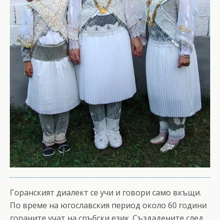
Горанският диалект се учи и говори само вкъщи.
По време на югославския период около 60 години
гораните учат на сръбски език. Създадените след