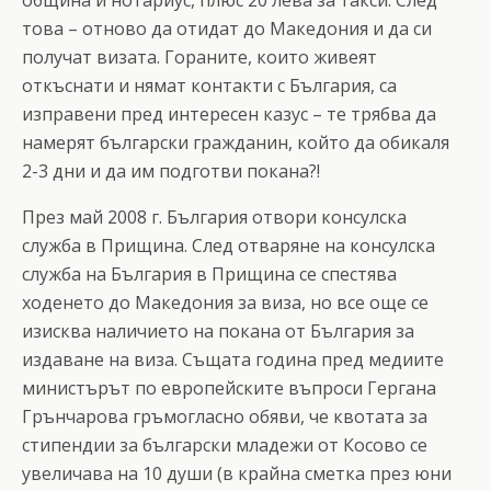
това – отново да отидат до Македония и да си
получат визата. Гораните, които живеят
откъснати и нямат контакти с България, са
изправени пред интересен казус – те трябва да
намерят български гражданин, който да обикаля
2-3 дни и да им подготви покана?!
През май 2008 г. България отвори консулска
служба в Прищина. След отваряне на консулска
служба на България в Прищина се спестява
ходенето до Македония за виза, но все още се
изисква наличието на покана от България за
издаване на виза. Същата година пред медиите
министърът по европейските въпроси Гергана
Грънчарова гръмогласно обяви, че квотата за
стипендии за български младежи от Косово се
увеличава на 10 души (в крайна сметка през юни