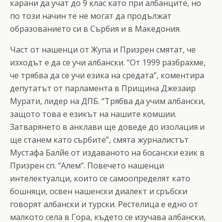
карани да учат до 9 клас като при албанците, но
по този начин те не могат да продължат
образованието си в Сърбия и в Македония.
Част от нашенци от Жупа и Призрен смятат, че
изходът е да се учи албански. “От 1999 разбрахме,
че трябва да се учи езика на средата”, коментира
депутатът от парламента в Прищина Джезаир
Мурати, лидер на ДПБ. “Трябва да учим албански,
защото това е езикът на нашите комшии.
Затварянето в анклави ще доведе до изолация и
ще станем като сърбите”, смята журналистът
Мустафа Балйе от издаваното на босански език в
Призрен сп. “Алем”. Повечето нашенци
интелектуалци, които се самоопределят като
бошняци, освен нашенски диалект и сръбски
говорят албански и турски. Рестелица е едно от
малкото села в Гора, където се изучава албански,