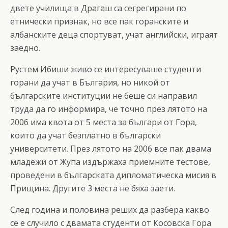
двете училища в Драгаш са сегрегирани по
етнически признак, но все пак горанските и
албанските деца спортуват, учат английски, играят
заедно.
Рустем Ибиши живо се интересуваше студенти
горани да учат в България, но никой от
българските институции не беше си направил
труда да го информира, че точно през лятото на
2006 има квота от 5 места за българи от Гора,
които да учат безплатно в български
университети. През лятото на 2006 все пак двама
младежи от Жупа издържаха приемните тестове,
проведени в българската дипломатическа мисия в
Прищина. Другите 3 места не бяха заети.
След година и половина реших да разбера какво
се е случило с двамата студенти от Косовска Гора