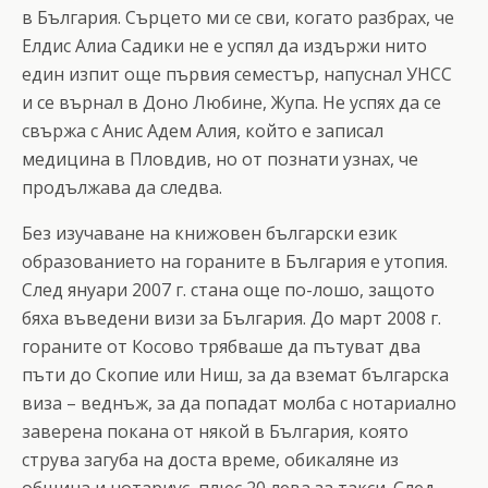
в България. Сърцето ми се сви, когато разбрах, че
Елдис Алиа Садики не е успял да издържи нито
един изпит още първия семестър, напуснал УНСС
и се върнал в Доно Любине, Жупа. Не успях да се
свържа с Анис Адем Алия, който е записал
медицина в Пловдив, но от познати узнах, че
продължава да следва.
Без изучаване на книжовен български език
образованието на гораните в България е утопия.
След януари 2007 г. стана още по-лошо, защото
бяха въведени визи за България. До март 2008 г.
гораните от Косово трябваше да пътуват два
пъти до Скопие или Ниш, за да вземат българска
виза – веднъж, за да попадат молба с нотариално
заверена покана от някой в България, която
струва загуба на доста време, обикаляне из
община и нотариус, плюс 20 лева за такси. След