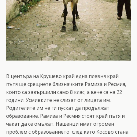
В центъра на Крушево край една плевня край
пътя ще срещнете близначките Рамиза и Ресмия,
които са завършили само 8 клас, а вече са на 22
години. Усмивките не слизат от лицата им.
Родителите им не ги пускат да продължат
образование. Рамиза и Ресмия стоят край пътя и
чакат да се омъжат. Нашенци имат огромен
проблем с образованието, след като Косово стана