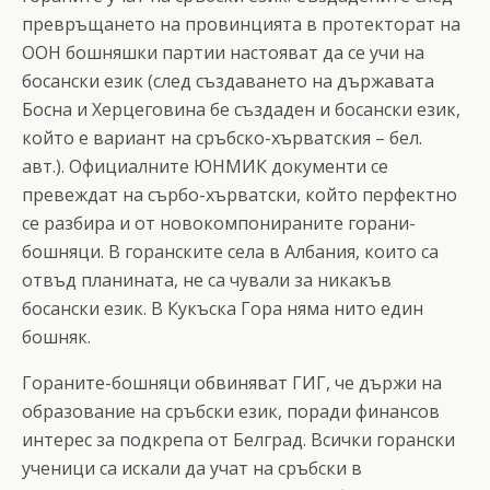
превръщането на провинцията в протекторат на
ООН бошняшки партии настояват да се учи на
босански език (след създаването на държавата
Босна и Херцеговина бе създаден и босански език,
който е вариант на сръбско-хърватския – бел.
авт.). Официалните ЮНМИК документи се
превеждат на сърбо-хърватски, който перфектно
се разбира и от новокомпонираните горани-
бошняци. В горанските села в Албания, които са
отвъд планината, не са чували за никакъв
босански език. В Кукъска Гора няма нито един
бошняк.
Гораните-бошняци обвиняват ГИГ, че държи на
образование на сръбски език, поради финансов
интерес за подкрепа от Белград. Всички горански
ученици са искали да учат на сръбски в