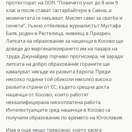
протекторат на ООН. “Повечето учат до 8 или 9
клас и после стават гастарбайтери в Сиена, а
момичетата се омъжват. Мислят само за сватби и
сюнети”, тъжно отбелязва журналистът Мустафа
Баля, роден в Рестелица, живеещ в Призрен.
Липсата на образование за нашенци в Косово ще
доведе до маргинализирането им на пазара на
труда. Джунайдер горчиво прогнозира, че заради
липсата на добро образование гораните ще
хамалуват някъде из развита Европа. Преди
няколко години той обиколи няколко високо
развити страни от ЕС, където срещна доста
нашенци от Косово, които работят
неквалифицирана нископлатена работа.
Интелектуалците сред нашенци в Косово са
получили образование по времето на Югославия.
Има и още нещо тревожно, което засяга