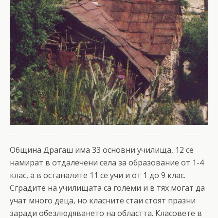
Община Драгаш има 33 основни училища, 12 се
намират в отдалечени села за образование от 1-4
клас, а в останалите 11 се учи и от 1 до 9 клас.
Сградите на училищата са големи и в тях могат да
учат много деца, но класните стаи стоят празни
заради обезлюдяването на областта. Класовете в