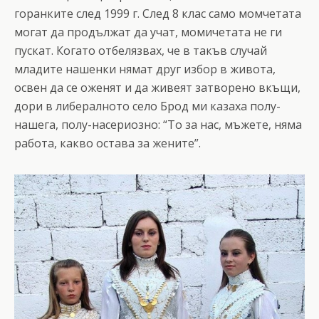
горанките след 1999 г. След 8 клас само момчетата
могат да продължат да учат, момичетата не ги
пускат. Когато отбелязвах, че в такъв случай
младите нашенки нямат друг избор в живота,
освен да се оженят и да живеят затворено вкъщи,
дори в либералното село Брод ми казаха полу-
нашега, полу-насериозно: “То за нас, мъжете, няма
работа, какво остава за жените”.