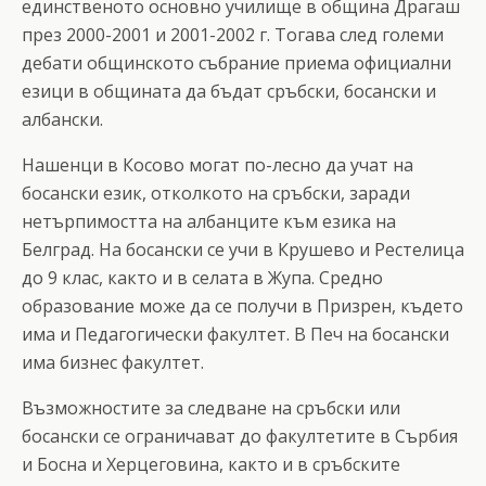
единственото основно училище в община Драгаш
през 2000-2001 и 2001-2002 г. Тогава след големи
дебати общинското събрание приема официални
езици в общината да бъдат сръбски, босански и
албански.
Нашенци в Косово могат по-лесно да учат на
босански език, отколкото на сръбски, заради
нетърпимостта на албанците към езика на
Белград. На босански се учи в Крушево и Рестелица
до 9 клас, както и в селата в Жупа. Средно
образование може да се получи в Призрен, където
има и Педагогически факултет. В Печ на босански
има бизнес факултет.
Възможностите за следване на сръбски или
босански се ограничават до факултетите в Сърбия
и Босна и Херцеговина, както и в сръбските