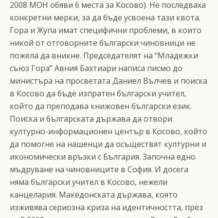
2008 МОН обяви 6 места за Косово). Не последваха
конкретни мерки, за да бъде усвоена тази квота.
Гора и Жупа имат специфични проблеми, в които
никой от отговорните български чиновници не
пожела да вникне. Председателят на “Младежки
съюз Гора” Авния Бахтиари написа писмо до
министъра на просветата Даниел Вълчев и поиска
в Косово да бъде изпратен български учител,
който да преподава книжовен български език.
Поиска и българската държава да отвори
културно-информационен център в Косово, който
да помогне на нашенци да осъществят културни и
икономически връзки с България. Започна едно
мъдруване на чиновниците в София. И досега
няма български учител в Косово, нежели
канцелария. Македонската държава, която
изживява сериозна криза на идентичността, през