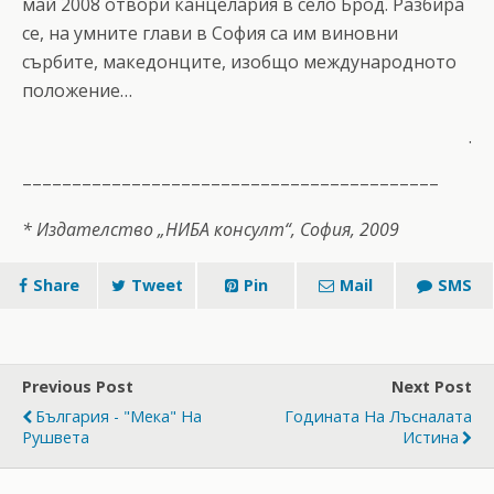
май 2008 отвори канцелария в село Брод. Разбира
се, на умните глави в София са им виновни
сърбите, македонците, изобщо международното
положение…
.
––––––––––––––––––––––––––––––––––––––––––
* Издателство „НИБА консулт“, София, 2009
Share
Tweet
Pin
Mail
SMS
Previous Post
Next Post
България - "Мека" На
Годината На Лъсналата
Рушвета
Истина