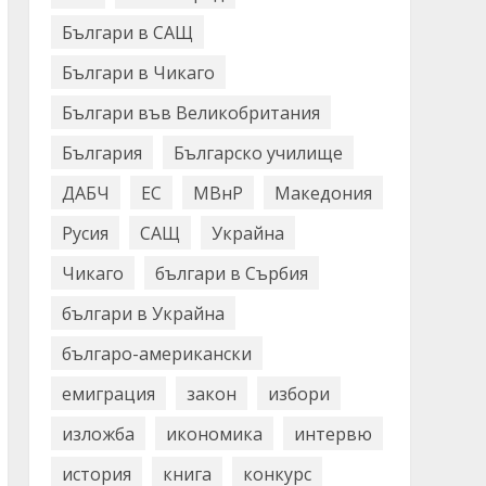
Българи в САЩ
Българи в Чикаго
Българи във Великобритания
България
Българско училище
ДАБЧ
ЕС
МВнР
Македония
Русия
САЩ
Украйна
Чикаго
българи в Сърбия
българи в Украйна
българо-американски
емиграция
закон
избори
изложба
икономика
интервю
история
книга
конкурс