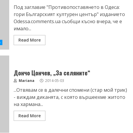
Под заглавие "Противопоставянето в Одеса:
гори Българският културен център" изданието
Оdessa.comments.ua съобщи късно вчера, че е
имало...
Read More
е
Дончо Цончев, „За селяните“
Mariana
2014-05-03
...Отвявам се в далечни спомени (стар мой трик)
- виждам диканята, с която вършеехме житото
на хармана...
Read More