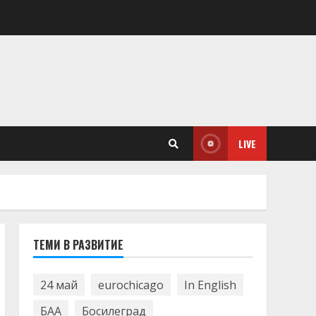
LIVE
ТЕМИ В РАЗВИТИЕ
24 май
eurochicago
In English
БАА
Босилеград