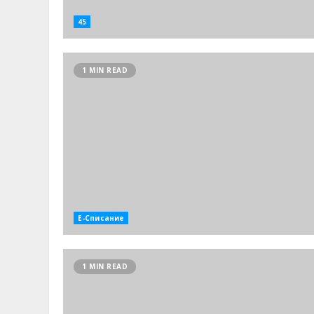
45
1 MIN READ
Е-Списание
1 MIN READ