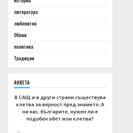
история
литература
любопитно
Обяви
политика
Традиции
АНКЕТА
В САЩ и в други страни съществува
клетва за вярност пред знамето. А
на нас, българите, нужен ли е
подобен обет или клетва?