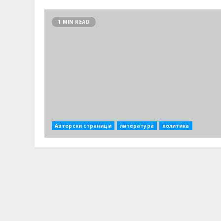
1 MIN READ
Авторски страници
литература
политика