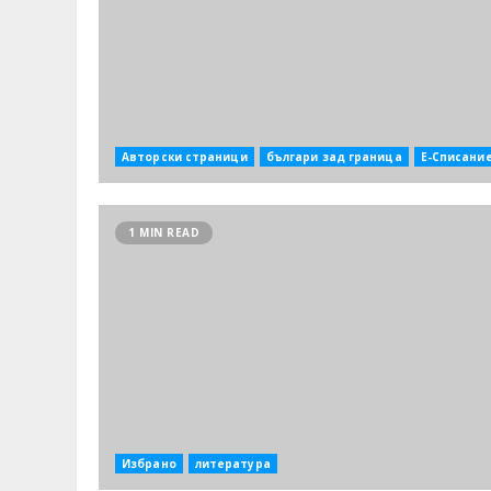
Авторски страници
българи зад граница
Е-Списани
1 MIN READ
Избрано
литература