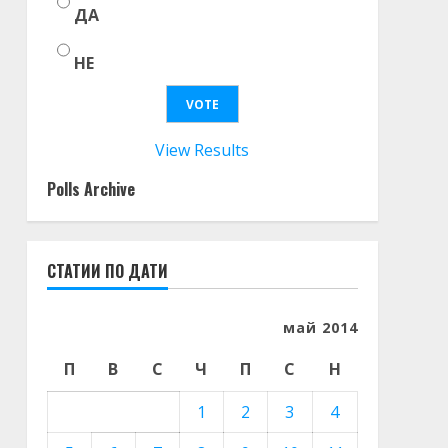
ДА
НЕ
View Results
Polls Archive
СТАТИИ ПО ДАТИ
май 2014
П
В
С
Ч
П
С
Н
1
2
3
4