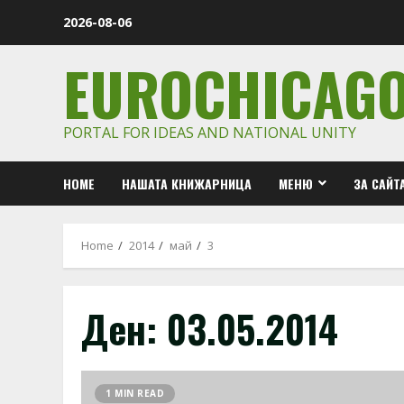
Skip
2026-08-06
to
content
EUROCHICAG
PORTAL FOR IDEAS AND NATIONAL UNITY
HOME
НАШАТА КНИЖАРНИЦА
МЕНЮ
ЗА САЙТ
Home
2014
май
3
Ден:
03.05.2014
1 MIN READ