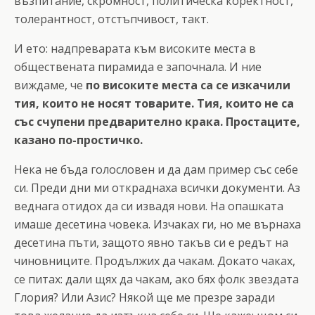
възпитание, скромност, политическа коректност,
толерантност, отстъпчивост, такт.
И ето: надпреварата към високите места в
обществената пирамида е започнала. И ние
виждаме, че
по високите места са се изкачили
тия, които не носят товарите. Тия, които не са
със счупени предварително крака. Простаците,
казано по-простичко.
Нека не бъда голословен и да дам пример със себе
си. Преди дни ми откраднаха всички документи. Аз
веднага отидох да си извадя нови. На опашката
имаше десетина човека. Изчаках ги, но ме върнаха
десетина пъти, защото явно такъв си е редът на
чиновниците. Продължих да чакам. Докато чаках,
се питах: дали щях да чакам, ако бях фолк звездата
Глория? Или Азис? Някой ще ме презре заради