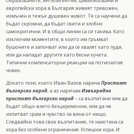
Образованите, интелигентни, цивилизовани и
европейски хора в България живеят тревожен,
измъчен и тежък душевен живот. Те са научени да
бъдат скромни, да бъдат свити и злобно
самокритични. И в общи линии са си такива. Като
изключим моментите, в които им гръмват
бушоните и започват или да се хвалят като луди,
или да нападат другите като бесни кучета.
Типични компенсаторни реакции на потиснатия
човек.
Докато тези, които Иван Вазов нарича
Простият
български народ
, а аз наричам
Извънредно
простият български народ
– са възпитани хем да
бъдат общо-взето безцеремонни, хем да не
изпитват срам и чувство за вина от нищо.
Следвайки това свое възпитание, те наистина са
хора без особени ограничения. Успешни хора. И