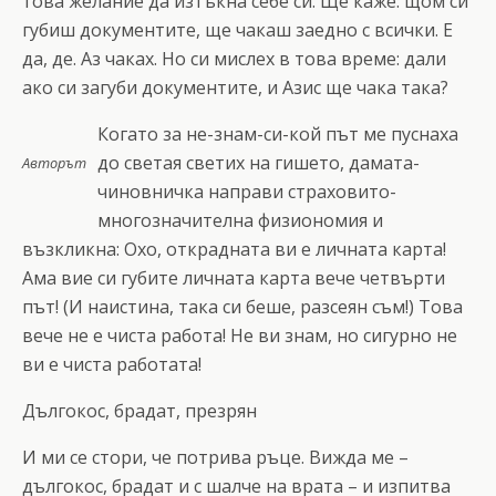
това желание да изтъкна себе си. Ще каже: щом си
губиш документите, ще чакаш заедно с всички. Е
да, де. Аз чаках. Но си мислех в това време: дали
ако си загуби документите, и Азис ще чака така?
Когато за не-знам-си-кой път ме пуснаха
до светая светих на гишето, дамата-
Авторът
чиновничка направи страховито-
многозначителна физиономия и
възкликна: Охо, открадната ви е личната карта!
Ама вие си губите личната карта вече четвърти
път! (И наистина, така си беше, разсеян съм!) Това
вече не е чиста работа! Не ви знам, но сигурно не
ви е чиста работата!
Дългокос, брадат, презрян
И ми се стори, че потрива ръце. Вижда ме –
дългокос, брадат и с шалче на врата – и изпитва