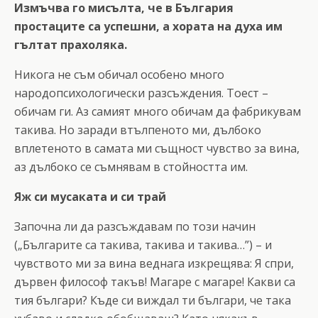
Измъчва го мисълта, че в България
простаците са успешни, а хората на духа им
гълтат прахоляка.
Никога не съм обичал особено много
народопсихологически разсъждения. Тоест –
обичам ги. Аз самият много обичам да фабрикувам
такива. Но заради втълпеното ми, дълбоко
вплетеното в самата ми същност чувство за вина,
аз дълбоко се съмнявам в стойността им.
Яж си мусаката и си трай
Започна ли да разсъждавам по този начин
(„Българите са такива, такива и такива…”) – и
чувството ми за вина веднага изкрещява: Я спри,
дървен философ такъв! Магаре с магаре! Какви са
тия българи? Къде си виждал ти българи, че така