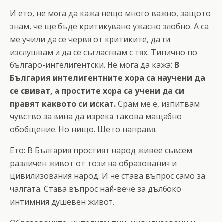
И ето, не мога да кажа нещо много важно, защото
знам, че ще бъде критикувано ужасно злобно. А са
ме учили да се червя от критиките, да ги
изслушвам и да се съгласявам с тях. Типично по
българо-интелигентски. Не мога да кажа:
В
България интелигентните хора са научени да
се свиват, а простите хора са учени да си
правят каквото си искат.
Срам ме е, изпитвам
чувство за вина да изрека такова мащабно
обобщение. Но нищо. Ще го направя.
Ето: В България простият народ живее съвсем
различен живот от този на образования и
цивилизования народ. И не става въпрос само за
чалгата. Става въпрос най-вече за дълбоко
интимния душевен живот.