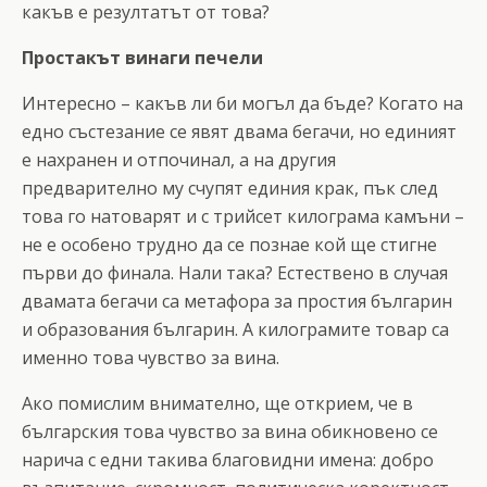
какъв е резултатът от това?
Простакът винаги печели
Интересно – какъв ли би могъл да бъде? Когато на
едно състезание се явят двама бегачи, но единият
е нахранен и отпочинал, а на другия
предварително му счупят единия крак, пък след
това го натоварят и с трийсет килограма камъни –
не е особено трудно да се познае кой ще стигне
първи до финала. Нали така? Естествено в случая
двамата бегачи са метафора за простия българин
и образования българин. А килограмите товар са
именно това чувство за вина.
Ако помислим внимателно, ще открием, че в
българския това чувство за вина обикновено се
нарича с едни такива благовидни имена: добро