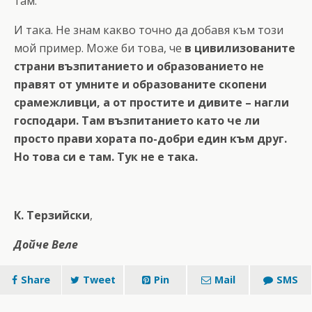
там.
И така. Не знам какво точно да добавя към този
мой пример. Може би това, че
в цивилизованите
страни възпитанието и образованието не
правят от умните и образованите скопени
срамежливци, а от простите и дивите – нагли
господари. Там възпитанието като че ли
просто прави хората по-добри един към друг.
Но това си е там. Тук не е така.
К. Терзийски
,
Дойче Веле
Share
Tweet
Pin
Mail
SMS