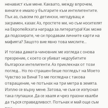
ненавист към мене. Каквато, между впрочем,
винаги е имало у българите към интелигентите.
Пък аз, съвсем по детински, негодуващ и
засрамен, казах: Аз, простете ми, но съм носителят
на Европейската награда за литература! Как може
да подозирате, че си продавам личните карти на
мафията? Защото вие явно това мислите…
И тогава дамата-чиновник ме изгледа с онова
презрение, с което се убиват недоубитите
български интелигенти. Аз приклекнах от този
поглед… Но по-страшен беше погледът на Моето
Чувство за Вина! То ме погледна с такова
отвращение, че потънах на три метра в земята.
Изплю се върху мене. Затова, че съм се изпуснал
така глупашки. Да се хваля и чрез празни хвалби
да търся справедливост. Потънах и май още съм