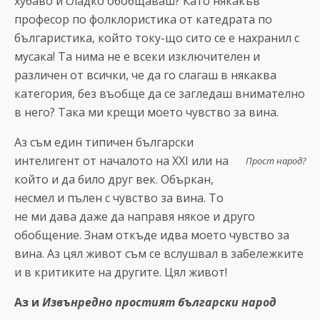
хубаво и сладко обобщаваш? Като някакъв
професор по фолклористика от катедрата по
българистика, който току-що сито се е нахранил с
мусака! Та нима не е всеки изключителен и
различен от всички, че да го слагаш в някаква
категория, без въобще да се загледаш внимателно
в него? Така ми крещи моето чувство за вина.
Аз съм един типичен български
интелигент от началото на ХХІ или на
Прост народ?
който и да било друг век. Объркан,
несмел и пълен с чувство за вина. То
не ми дава даже да направя някое и друго
обобщение. Знам откъде идва моето чувство за
вина. Аз цял живот съм се вслушвал в забележките
и в критиките на другите. Цял живот!
Аз и
Извънредно простият български народ