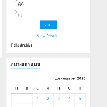
ДА
НЕ
View Results
Polls Archive
СТАТИИ ПО ДАТИ
декември 2010
П
В
С
Ч
П
С
Н
1
2
3
4
5