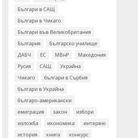
Българи в САЩ
Българи в Чикаго
Българи във Великобритания
България
Българско училище
ДАБЧ
ЕС
МВнР
Македония
Русия
САЩ
Украйна
Чикаго
българи в Сърбия
българи в Украйна
българо-американски
емиграция
закон
избори
изложба
икономика
интервю
история
книга
конкурс