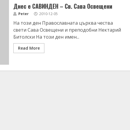
Днес е САВИНДЕН – Св. Сава Освещени
Peter
2010-12-05
На този ден Православната църква чества
свети Сава Освещени и преподобни Нектарий
Битолски На този ден имен...
Read More