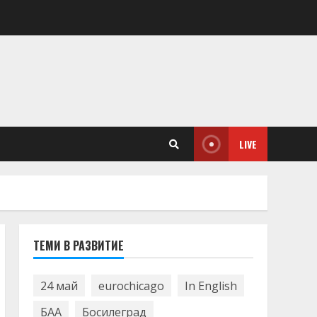
LIVE
ТЕМИ В РАЗВИТИЕ
24 май
eurochicago
In English
БАА
Босилеград