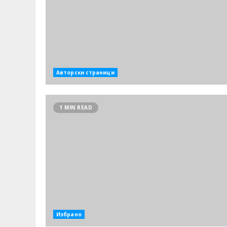
Авторски страници
1 MIN READ
Избрано