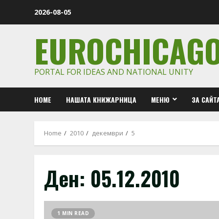
Skip
2026-08-05
to
content
EUROCHICAG
PORTAL FOR IDEAS AND NATIONAL UNITY
HOME
НАШАТА КНИЖАРНИЦА
МЕНЮ
ЗА САЙТ
Home
2010
декември
5
Ден:
05.12.2010
1 MIN READ