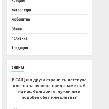
история
литература
любопитно
Обяви
политика
Традиции
АНКЕТА
В САЩ и в други страни съществува
клетва за вярност пред знамето. А
на нас, българите, нужен ли е
подобен обет или клетва?