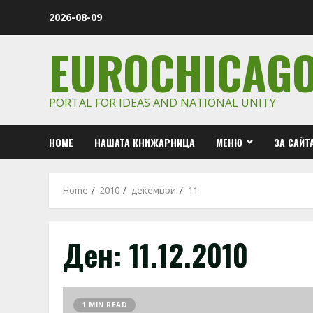
Skip
2026-08-09
to
content
EUROCHICAG
PORTAL FOR IDEAS AND NATIONAL UNITY
HOME
НАШАТА КНИЖАРНИЦА
МЕНЮ
ЗА САЙТ
Home
2010
декември
11
Ден:
11.12.2010
1 MIN READ