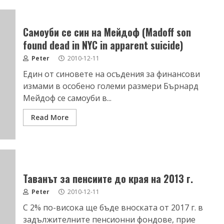
Самоуби се син на Мейдоф (Madoff son
found dead in NYC in apparent suicide)
Peter
2010-12-11
Един от синовете на осъдения за финансови
измами в особено големи размери Бърнард
Мейдоф се самоуби в...
Read More
Таванът за пенсиите до края на 2013 г.
Peter
2010-12-11
С 2% по-висока ще бъде вноската от 2017 г. в
задължителните пенсионни фондове, прие