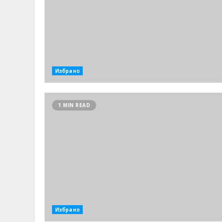
Избрано
1 MIN READ
Избрано