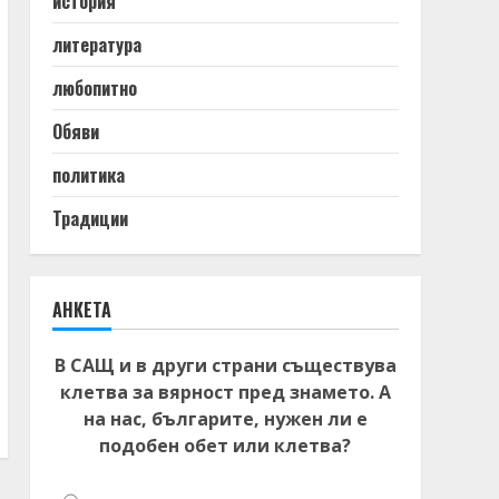
история
литература
любопитно
Обяви
политика
Традиции
АНКЕТА
В САЩ и в други страни съществува
клетва за вярност пред знамето. А
на нас, българите, нужен ли е
подобен обет или клетва?