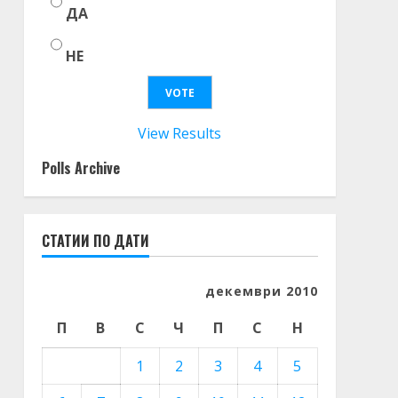
ДА
НЕ
View Results
Polls Archive
СТАТИИ ПО ДАТИ
декември 2010
П
В
С
Ч
П
С
Н
1
2
3
4
5