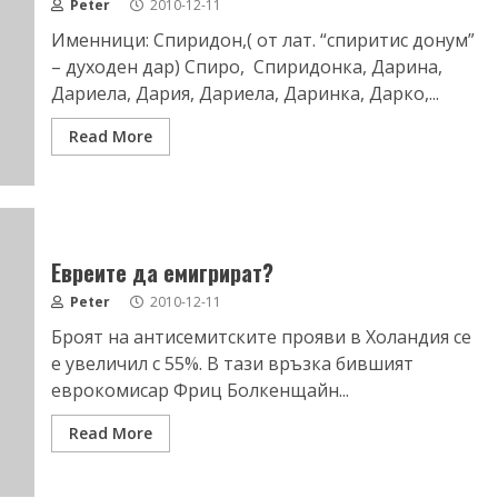
Peter
2010-12-11
Именници: Спиридон,( от лат. “спиритис донум”
– духоден дар) Спиро, Спиридонка, Дарина,
Дариела, Дария, Дариела, Даринка, Дарко,...
Read More
Евреите да емигрират?
Peter
2010-12-11
Броят на антисемитските прояви в Холандия се
е увеличил с 55%. В тази връзка бившият
еврокомисар Фриц Болкенщайн...
Read More