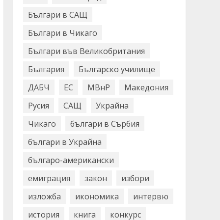
Българи в САЩ
Българи в Чикаго
Българи във Великобритания
България
Българско училище
ДАБЧ
ЕС
МВнР
Македония
Русия
САЩ
Украйна
Чикаго
българи в Сърбия
българи в Украйна
българо-американски
емиграция
закон
избори
изложба
икономика
интервю
история
книга
конкурс