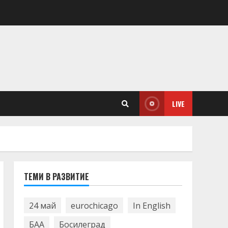
LIVE
ТЕМИ В РАЗВИТИЕ
24 май
eurochicago
In English
БАА
Босилеград