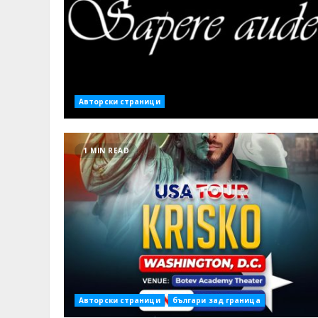
Авторски страници
1 MIN READ
Авторски страници
българи зад граница