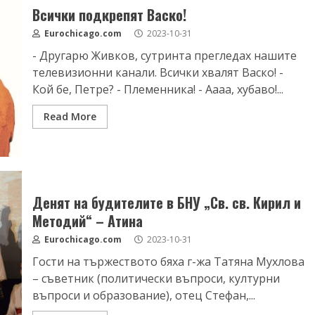
Всички подкрепят Васко!
Eurochicago.com
2023-10-31
- Другарю Живков, сутринта прегледах нашите
телевизионни канали. Всички хвалят Васко! -
Кой бе, Петре? - Племенника! - Аааа, хубаво!...
Read More
Денят на будителите в БНУ „Св. св. Кирил и
Методий“ – Атина
Eurochicago.com
2023-10-31
Гости на тържеството бяха г-жа Татяна Мухлова
– съветник (политически въпроси, културни
въпроси и образование), отец Стефан,...