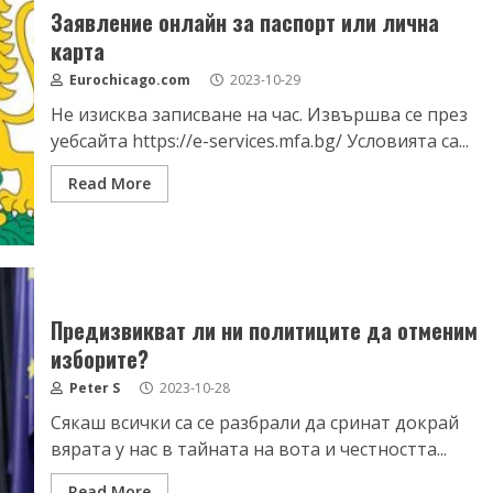
Заявление онлайн за паспорт или лична
карта
Eurochicago.com
2023-10-29
Не изисква записване на час. Извършва се през
уебсайта https://e-services.mfa.bg/ Условията са...
Read More
Предизвикват ли ни политиците да отменим
изборите?
Peter S
2023-10-28
Сякаш всички са се разбрали да сринат докрай
вярата у нас в тайната на вота и честността...
Read More