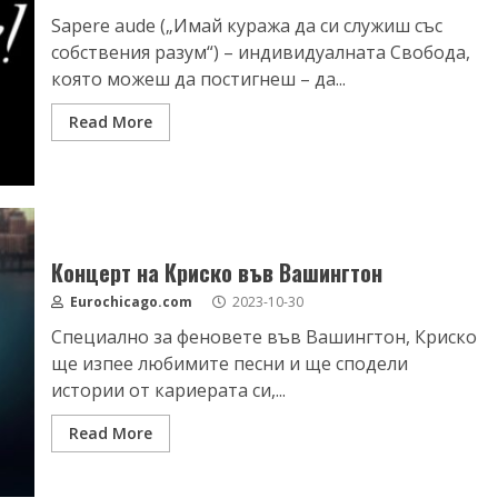
Sapere aude („Имай куража да си служиш със
собствения разум“) – индивидуалната Свобода,
която можеш да постигнеш – да...
Read More
Концерт на Криско във Вашингтон
Eurochicago.com
2023-10-30
Специално за феновете във Вашингтон, Криско
ще изпее любимите песни и ще сподели
истории от кариерата си,...
Read More