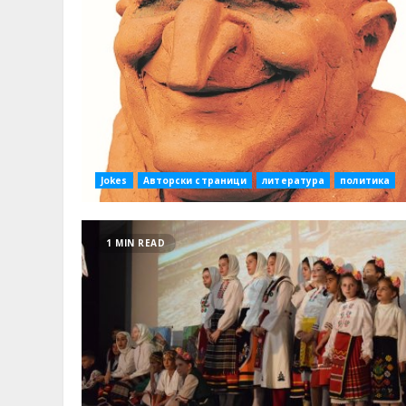
Jokes
Авторски страници
литература
политика
1 MIN READ