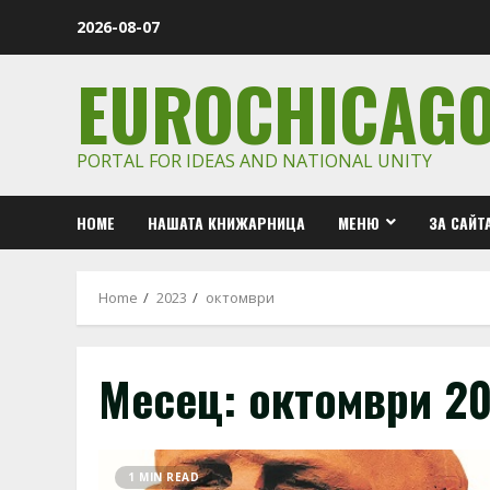
Skip
2026-08-07
to
content
EUROCHICAG
PORTAL FOR IDEAS AND NATIONAL UNITY
HOME
НАШАТА КНИЖАРНИЦА
МЕНЮ
ЗА САЙТ
Home
2023
октомври
Месец:
октомври 2
1 MIN READ