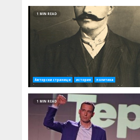
1 MIN READ
Авторски страници
история
политика
1 MIN READ