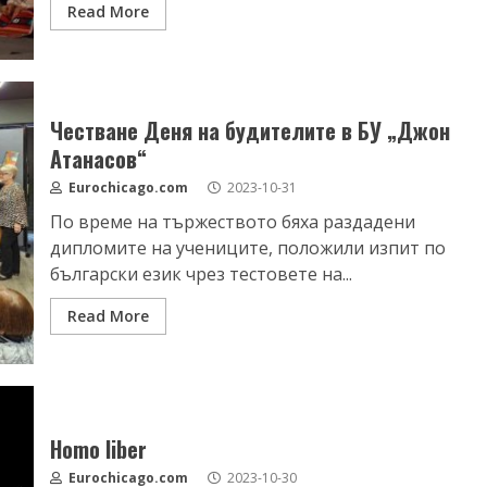
Read More
Честване Деня на будителите в БУ „Джон
Атанасов“
Eurochicago.com
2023-10-31
По време на тържеството бяха раздадени
дипломите на учениците, положили изпит по
български език чрез тестовете на...
Read More
Homo liber
Eurochicago.com
2023-10-30