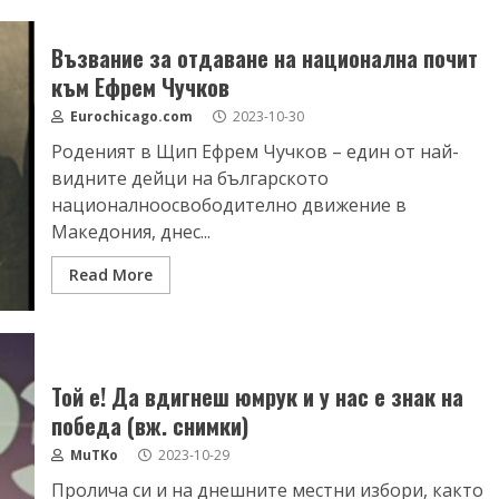
Възвание за отдаване на национална почит
към Ефрем Чучков
Eurochicago.com
2023-10-30
Роденият в Щип Ефрем Чучков – един от най-
видните дейци на българското
националноосвободително движение в
Македония, днес...
Read More
Той е! Да вдигнеш юмрук и у нас е знак на
победа (вж. снимки)
MuTKo
2023-10-29
Пролича си и на днешните местни избори, както