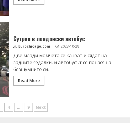
Сутрин в лондонски автобус
Eurochicago.com
2023-10-28
Две млади момчета се качват и сядат на
задните седалки, и автобусът се понася на
безшумните си...
Read More
ляне
4
…
9
Next