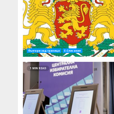
българи зад граница
Е-Списание
1 MIN READ