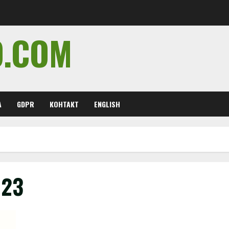
O.COM
А
GDPR
КОНТАКТ
ENGLISH
023