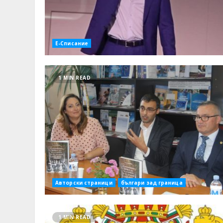
Е-Списание
1 MIN READ
Авторски страници
българи зад граница
1 MIN READ