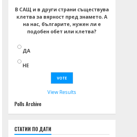
В САЩ и в други страни съществува
клетва за вярност пред знамето. А
на нас, българите, нужен ли е
подобен обет или клетва?
ДА
НЕ
View Results
Polls Archive
СТАТИИ ПО ДАТИ