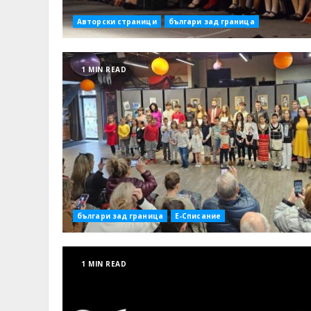
Авторски страници
българи зад граница
1 MIN READ
българи зад граница
Е-Списание
1 MIN READ