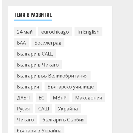
ТЕМИ В РАЗВИТИЕ
24 май
eurochicago
In English
БАА
Босилеград
Българи в САЩ
Българи в Чикаго
Българи във Великобритания
България
Българско училище
ДАБЧ
ЕС
МВнР
Македония
Русия
САЩ
Украйна
Чикаго
българи в Сърбия
българи в Украйна