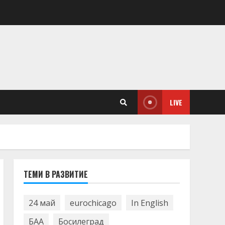
LIVE
ТЕМИ В РАЗВИТИЕ
24 май
eurochicago
In English
БАА
Босилеград