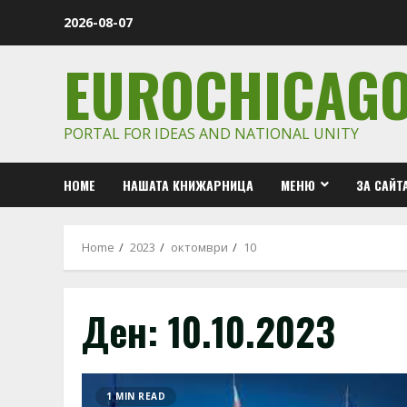
Skip
2026-08-07
to
content
EUROCHICAG
PORTAL FOR IDEAS AND NATIONAL UNITY
HOME
НАШАТА КНИЖАРНИЦА
МЕНЮ
ЗА САЙТ
Home
2023
октомври
10
Ден:
10.10.2023
1 MIN READ