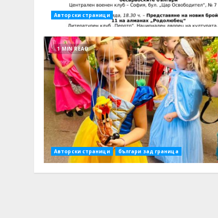
Авторски страници
1 MIN READ
Авторски страници
българи зад граница