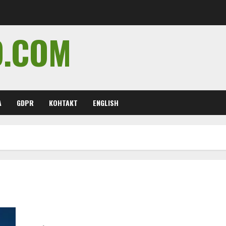
O.COM
А
GDPR
КОНТАКТ
ENGLISH