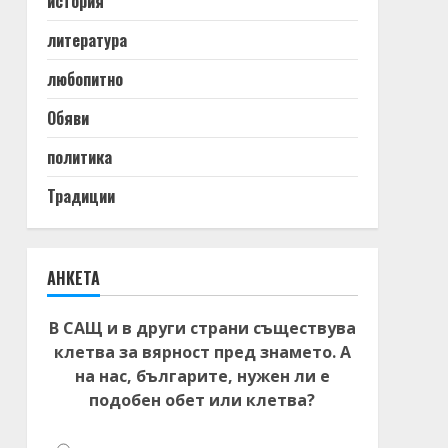
история
литература
любопитно
Обяви
политика
Традиции
АНКЕТА
В САЩ и в други страни съществува
клетва за вярност пред знамето. А
на нас, българите, нужен ли е
подобен обет или клетва?