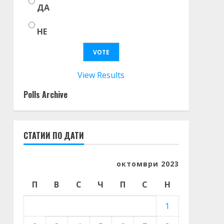
ДА
НЕ
View Results
Polls Archive
СТАТИИ ПО ДАТИ
октомври 2023
П
В
С
Ч
П
С
Н
1