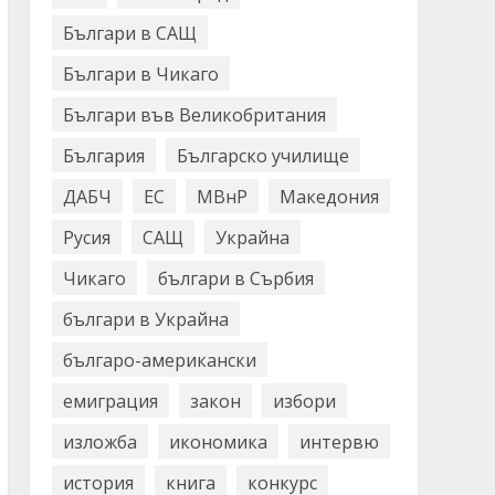
Българи в САЩ
Българи в Чикаго
Българи във Великобритания
България
Българско училище
ДАБЧ
ЕС
МВнР
Македония
Русия
САЩ
Украйна
Чикаго
българи в Сърбия
българи в Украйна
българо-американски
емиграция
закон
избори
изложба
икономика
интервю
история
книга
конкурс