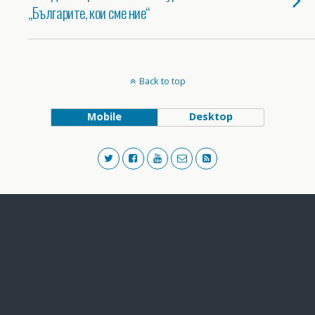
„Българите, кои сме ние“
Back to top
Mobile
Desktop