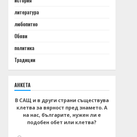
история
литература
любопитно
Обяви
политика
Традиции
АНКЕТА
В САЩ и в други страни съществува
клетва за вярност пред знамето. А
на нас, българите, нужен ли е
подобен обет или клетва?