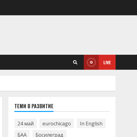
LIVE
ТЕМИ В РАЗВИТИЕ
24 май
eurochicago
In English
БАА
Босилеград