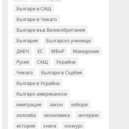
Българи в САЩ
Българи в Чикаго
Българи във Великобритания
България
Българско училище
ДАБЧ
ЕС
МВнР
Македония
Русия
САЩ
Украйна
Чикаго
българи в Сърбия
българи в Украйна
българо-американски
емиграция
закон
избори
изложба
икономика
интервю
история
книга
конкурс