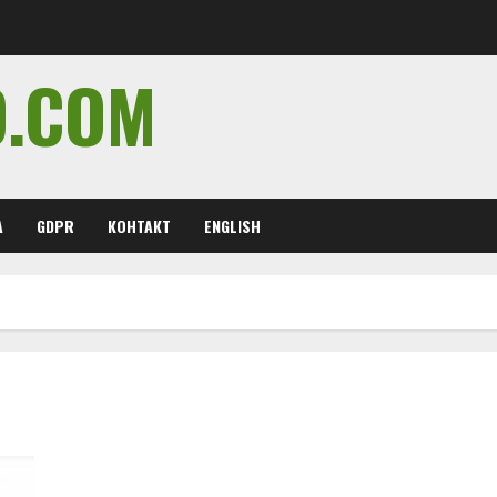
O.COM
А
GDPR
КОНТАКТ
ENGLISH