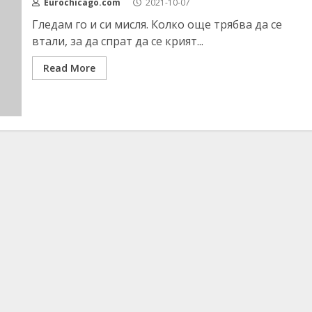
Eurochicago.com
2021-10-07
Гледам го и си мисля. Колко още трябва да се
втали, за да спрат да се крият...
Read More