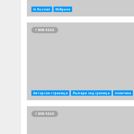
In Russian
Избрано
1 MIN READ
Авторски страници
българи зад граница
политика
1 MIN READ