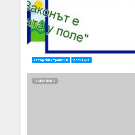
Авторски страници
политика
1 MIN READ