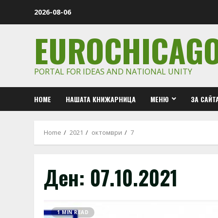
Skip
2026-08-06
to
content
EUROCHICAG
PORTAL FOR IDEAS AND NATIONAL UNITY
HOME
НАШАТА КНИЖАРНИЦА
МЕНЮ
ЗА САЙТ
Home
2021
октомври
7
Ден:
07.10.2021
1 MIN READ