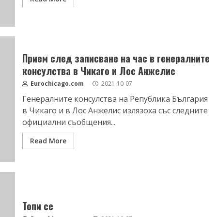
Прием след записване на час в генералните
консулства в Чикаго и Лос Анжелис
Eurochicago.com
2021-10-07
Генералните консулства на Република България
в Чикаго и в Лос Анжелис излязоха със следните
официални съобщения...
Read More
Топи се