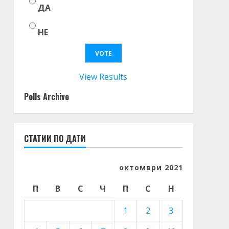
ДА
НЕ
View Results
Polls Archive
СТАТИИ ПО ДАТИ
октомври 2021
П
В
С
Ч
П
С
Н
1
2
3