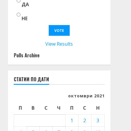
ДА
НЕ
View Results
Polls Archive
СТАТИИ ПО ДАТИ
октомври 2021
П
В
С
Ч
П
С
Н
1
2
3