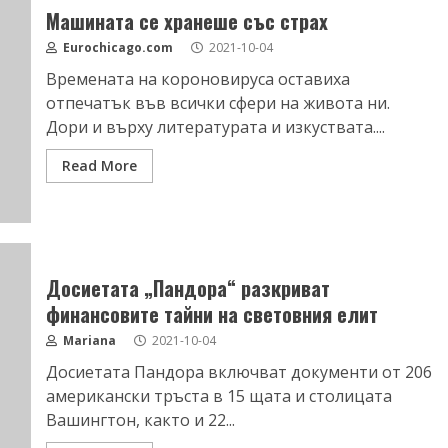
Машината се хранеше със страх
Eurochicago.com
2021-10-04
Времената на короновируса оставиха
отпечатък във всички сфери на живота ни.
Дори и върху литературата и изкуствата....
Read More
Досиетата „Пандора“ разкриват
финансовите тайни на световния елит
Mariana
2021-10-04
Досиетата Пандора включват документи от 206
американски тръста в 15 щата и столицата
Вашингтон, както и 22...