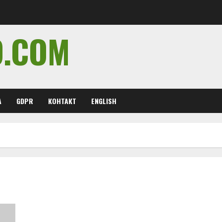
O.COM
А
GDPR
КОНТАКТ
ENGLISH