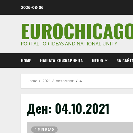
Skip
2026-08-06
to
content
EUROCHICAG
PORTAL FOR IDEAS AND NATIONAL UNITY
HOME
НАШАТА КНИЖАРНИЦА
МЕНЮ
ЗА САЙТ
Home
2021
октомври
4
Ден:
04.10.2021
1 MIN READ