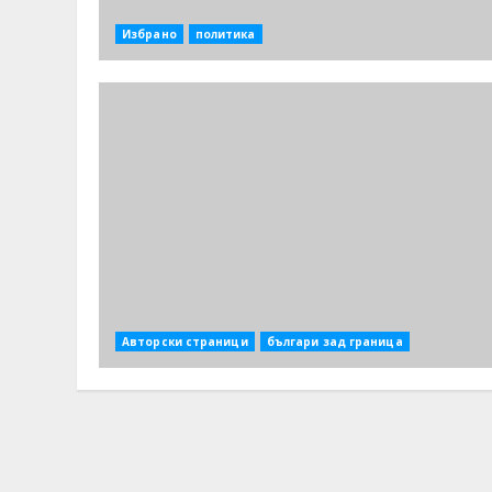
Избрано
политика
Авторски страници
българи зад граница