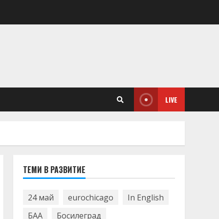
LIVE
ТЕМИ В РАЗВИТИЕ
24 май
eurochicago
In English
БАА
Босилеград