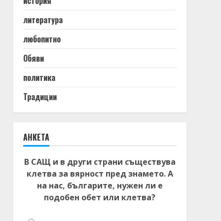
история
литература
любопитно
Обяви
политика
Традиции
АНКЕТА
В САЩ и в други страни съществува
клетва за вярност пред знамето. А
на нас, българите, нужен ли е
подобен обет или клетва?