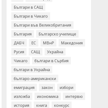
Българи в САЩ
Българи в Чикаго
Българи във Великобритания
България
Българско училище
ДАБЧ
ЕС
МВнР
Македония
Русия
САЩ
Украйна
Чикаго
българи в Сърбия
българи в Украйна
българо-американски
емиграция
закон
избори
изложба
икономика
интервю
история
книга
конкурс