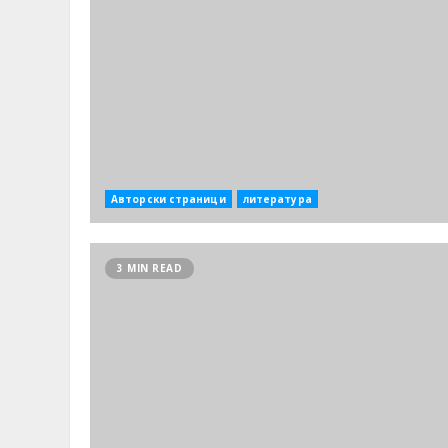
Авторски страници
литература
3 MIN READ