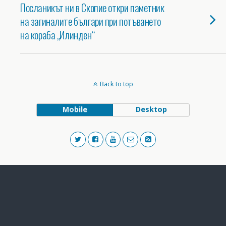
Посланикът ни в Скопие откри паметник
на загиналите българи при потъването
на кораба „Илинден“
Back to top
Mobile
Desktop