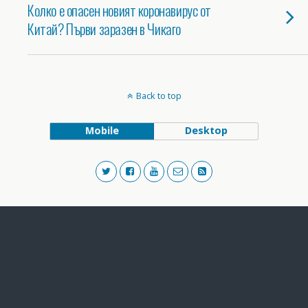
Колко е опасен новият коронавирус от
Китай? Първи заразен в Чикаго
Back to top
Mobile
Desktop