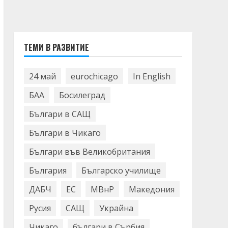
ТЕМИ В РАЗВИТИЕ
24 май
eurochicago
In English
БАА
Босилеград
Българи в САЩ
Българи в Чикаго
Българи във Великобритания
България
Българско училище
ДАБЧ
ЕС
МВнР
Македония
Русия
САЩ
Украйна
Чикаго
българи в Сърбия