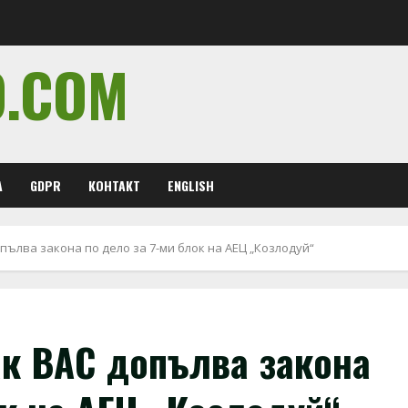
O.COM
А
GDPR
КОНТАКТ
ENGLISH
пълва закона по дело за 7-ми блок на АЕЦ „Козлодуй“
ак ВАС допълва закона