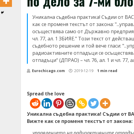
по дело за 7-ми бл
Уникална съдебна практика! Съдии от ВА
как се променя текстът от закона: "...уп
осъществява само от Държавно предприяти
чл. 77, ал. 1 ЗБИЯЕ." Този текст от действ
съдебното решение и той вече гласи: "...
радиоактивните отпадъци се осъществяв
отпадъци“ (ДПРАО) – чл. 76, ал. 1 и чл. 77, а
Eurochicago.com
2019-12-19
1 min read
Spread the love
Уникална съдебна практика! Съдии от В
Вижте как се променя текстът от закона:
„…управлението на радиоактивните отпадъц