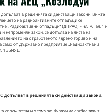
ок на АЕЦ „Козлодуй“
С допълват в решенията си действащи закони. Вижте
равлението на радиоактивните отпадъци се
е „Радиоактивни отпадъци“ (ДПРАО) – чл. 76, ал. 1 и
ащ и непроменян закон, се допълва на листа на
управлението на отработеното ядрено гориво и на
а само от Държавно предприятие „Радиоактивни
л. 1 ЗБИЯЕ."
АС допълват в решенията си действащи закони.
и се осъществява само от Държавно предприятие