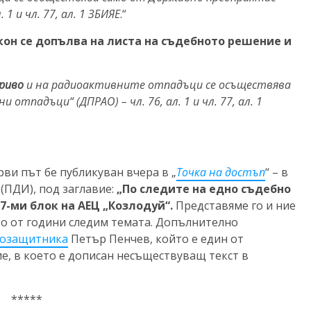
1 и чл. 77, ал. 1 ЗБИЯЕ
.“
кон се допълва на листа на съдебното решение и
риво
и на радиоактивните отпадъци се осъществява
тпадъци“ (ДПРАО) – чл. 76, ал. 1 и чл. 77, ал. 1
рви път бе публикуван вчера в „
Точка на достъп
“ – в
(ПДИ), под заглавие:
„По следите на едно съдебно
7-ми блок на АЕЦ „Козлодуй“.
Представяме го и ние
то от години следим темата. Допълнително
озащитника
Петър Пенчев, който е един от
е, в което е дописан несъществуващ текст в
*****