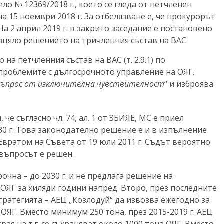
ело № 12369/2018 г., което се гледа от петчленен
а 15 ноември 2018 г. За отбелязване е, че прокурорът
На 2 април 2019 г. в закрито заседание е постановено
 изцяло решението на тричленния състав на ВАС.
а петчленния състав на ВАС (т. 2.9.1) по
 проблемите с дългосрочното управление на ОЯГ.
 въпрос от изключителна чувствителност
“ и изброява
че съгласно чл. 74, ал. 1 от ЗБИЯЕ, МС е приел
30 г. Това законодателно решение е и в изпълнение
/Евратом на Съвета от 19 юли 2011 г. Съдът вероятно
въпросът е решен.
очна – до 2030 г. и не предлага решение на
ОЯГ за хиляди години напред. Второ, през последните
тратегията – АЕЦ „Козлодуй“ да извозва ежегодно за
ЯГ. Вместо минимум 250 тона, през 2015-2019 г. АЕЦ
рая на т.г. се съхраняват около 1000 тона ОЯГ. Вместо