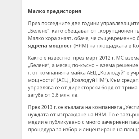
Малко предистория
През последните две години управляващите
„Белене“, като обещават от „корупционен гь
Малко хора знаят, обаче, че същевременно 
ядрена мощност
(НЯМ) на площадката в Ко
Както е известно, през март 2012 г. МС взе
„Белене“, а месец по-късно – взема решение
г. от компанията майка АЕЦ „Козлодуй“ е у
мощности“ (АЕЦ „Козлодуй НМ“). Към средата
управлява се от директорски борд от трима 
загуба от 3,6 млн. лв.
През 2013 г. се възлага на компанията „Уес
нуждата от изграждане на НЯМ. То е завърш
медии е публикувано с много зачернени паса
процедура за избор и лицензиране на площад