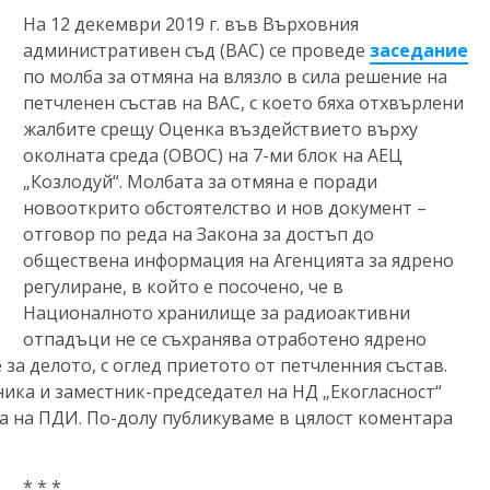
На 12 декември 2019 г. във Върховния
административен съд (ВАС) се проведе
заседание
по молба за отмяна на влязло в сила решение на
петчленен състав на ВАС, с което бяха отхвърлени
жалбите срещу Оценка въздействието върху
околната среда (ОВОС) на 7-ми блок на АЕЦ
„Козлодуй“. Молбата за отмяна е поради
новооткрито обстоятелство и нов документ –
отговор по реда на Закона за достъп до
обществена информация на Агенцията за ядрено
регулиране, в който е посочено, че в
Националното хранилище за радиоактивни
отпадъци не се съхранява отработено ядрено
 за делото, с оглед приетото от петчленния състав.
ика и заместник-председател на НД „Екогласност“
та на ПДИ. По-долу публикуваме в цялост коментара
* * *