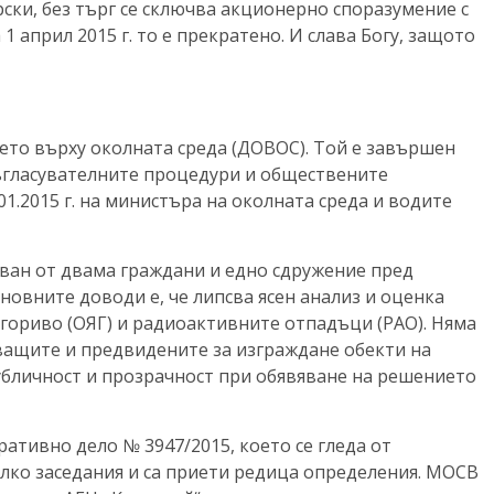
ски, без търг се сключва акционерно споразумение с
 1 април 2015 г. то е прекратено. И слава Богу, защото
ето върху околната среда (ДОВОС). Той е завършен
 съгласувателните процедури и обществените
01.2015 г. на министъра на околната среда и водите
алван от двама граждани и едно сдружение пред
новните доводи е, че липсва ясен анализ и оценка
гориво (ОЯГ) и радиоактивните отпадъци (РАО). Няма
ващите и предвидените за изграждане обекти на
публичност и прозрачност при обявяване на решението
ативно дело № 3947/2015, което се гледа от
олко заседания и са приети редица определения. МОСВ