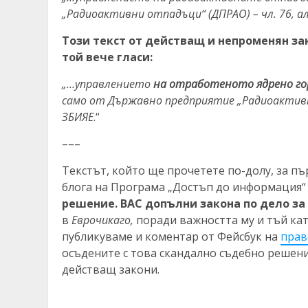
„Радиоактивни отпадъци“ (ДПРАО) – чл. 76, ал. 
Този текст от действащ и непроменян за
той вече гласи:
„…управлението
на отработеното ядрено го
само от Държавно предприятие „Радиоактивни о
ЗБИЯЕ
.“
–––
Текстът, който ще прочетете по-долу, за пъ
блога на Програма „Достъп до информация“ 
решение. ВАС допълни закона по дело за 
в
Еврочикаго,
поради важността му и тъй ка
публикуваме и коментар от Фейсбук на
прав
осъдените с това скандално съдебно решени
действащ закони.