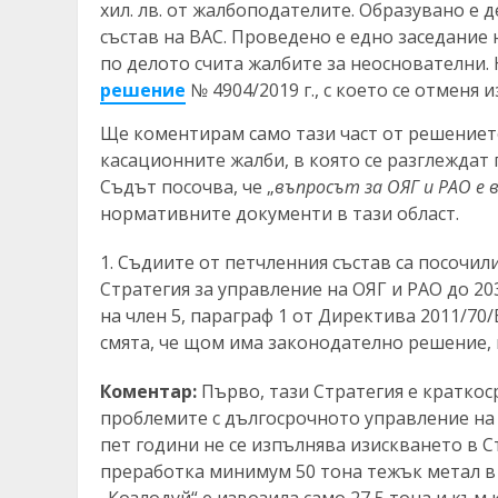
хил. лв. от жалбоподателите. Образувано е д
състав на ВАС. Проведено е едно заседание н
по делото счита жалбите за неоснователни. 
решение
№ 4904/2019 г., с което се отменя
Ще коментирам само тази част от решението н
касационните жалби, в която се разглеждат
Съдът посочва, че „
въпросът за ОЯГ и РАО е
нормативните документи в тази област.
Съдиите от петчленния състав са посочили, 
Стратегия за управление на ОЯГ и РАО до 20
на член 5, параграф 1 от Директива 2011/70
смята, че щом има законодателно решение, 
Коментар:
Първо, тази Стратегия е краткоср
проблемите с дългосрочното управление на 
пет години не се изпълнява изискването в С
преработка минимум 50 тона тежък метал в О
„Козлодуй“ е извозила само 27,5 тона и към к