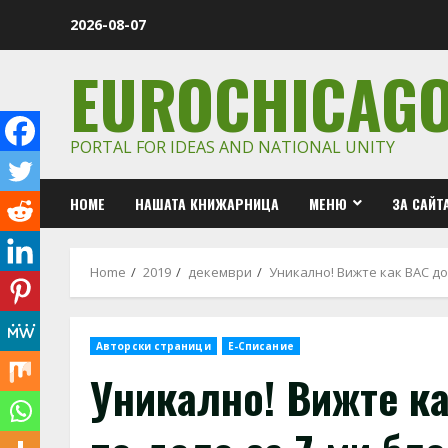
Skip
2026-08-07
to
content
EUROCHICAG
PORTAL FOR IDEAS AND NATIONAL UNITY
HOME
НАШАТА КНИЖАРНИЦА
МЕНЮ
ЗА САЙТ
Home
2019
декември
Уникално! Вижте как ВАС до
Авторски страници
Е-Списание
Уникално! Вижте к