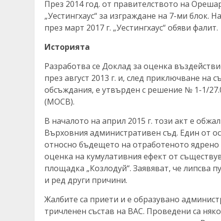
През 2014 год. от правителството на Орешар
„Уестингхаус“ за изграждане на 7-ми блок. На
през март 2017 г. „Уестингхаус“ обяви фалит.
Историята
Разработва се Доклад за оценка въздействи
през август 2013 г. и, след приключване на
обсъждания, е утвърден с решение № 1-1/27.
(МОСВ).
В началото на април 2015 г. този акт е обж
Върховния административен съд. Един от ос
относно бъдещето на отработеното ядрено 
оценка на кумулативния ефект от съществу
площадка „Козлодуй“. Заявяват, че липсва 
и ред други причини.
Жалбите са приети и е образувано администр
тричленен състав на ВАС. Проведени са няк