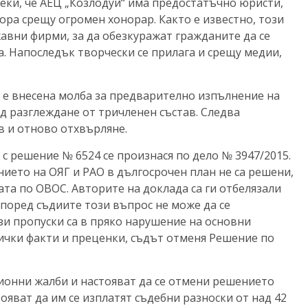
реки, че АЕЦ „Козлодуй“ има предостатъчно юристи,
ора срещу огромен хонорар. Както е известно, този
авни фирми, за да обезкуражат гражданите да се
а. Напоследък творчески се прилага и срещу медии,
С е внесена молба за предварително изпълнение на
д разглеждане от тричленен състав. Следва
в и отново отхвърляне.
, с решение № 6524 се произнася по дело № 3947/2015.
нието на ОЯГ и РАО в дългосрочен план не са решени,
та по ОВОС. Авторите на доклада са ги отбелязали
поред съдиите този въпрос не може да се
зи пропуски са в пряко нарушение на основни
ички факти и преценки, съдът отменя Решение по
ионни жалби и настояват да се отмени решението
яват да им се изплатят съдебни разноски от над 42