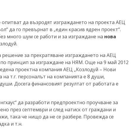
 опитват да възродят изграждането на проекта АЕЦ
ол“ да го превърнат в „един красив ядрен проект“.
без много шум се работи и за изграждане на
нова
злодуй.
ма решение за прекратяване изграждането на АЕЦ
 по принцип за изграждане на НЯМ. Още на 9 май 2012
чредена проектна компания АЕЦ „Козлодуй – Нови
 на т.г. персоналът на компанията е 8 души,
души. Досега финансовият резултат от работата е
тингхаус“ да разработи предпроектно проучване за
ено през септември и след натиск от граждани и
жи, така че нищо да не се разбере. Провежда се
ка и т.н.