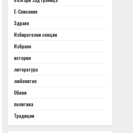
българи зад граница
Е-Списание
Здраве
Избирателни секции
Избрано
история
литература
любопитно
Обяви
политика
Традиции