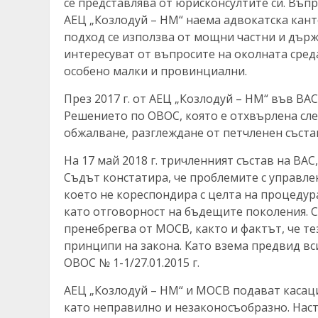
се представлява от юрисконсултите си. Въп
АЕЦ „Козлодуй – НМ“ наема адвокатска кант
подход се използва от мощни частни и държ
интересуват от въпросите на околната сред
особено малки и провинциални.
През 2017 г. от АЕЦ „Козлодуй – НМ“ във ВА
Решението по ОВОС, която е отхвърлена сле
обжалване, разглеждане от петчленен съста
На 17 май 2018 г. тричленният състав на ВАС
Съдът констатира, че проблемите с управле
което не кореспондира с целта на процедура
като отговорност на бъдещите поколения. С
пренебрегва от МОСВ, както и фактът, че те
принципи на закона. Като взема предвид вс
ОВОС № 1-1/27.01.2015 г.
АЕЦ „Козлодуй – НМ“ и МОСВ подават касац
като неправилно и незаконосъобразно. Насто