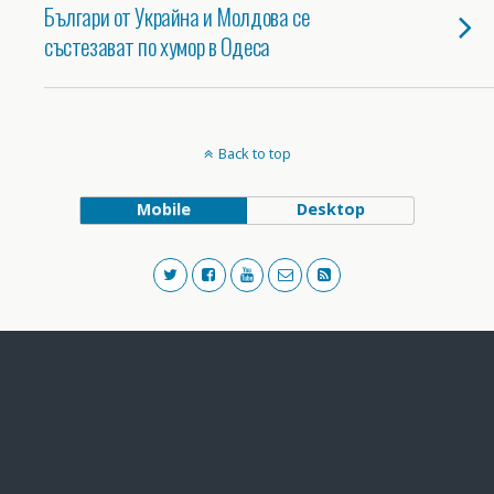
Българи от Украйна и Молдова се
състезават по хумор в Одеса
Back to top
Mobile
Desktop